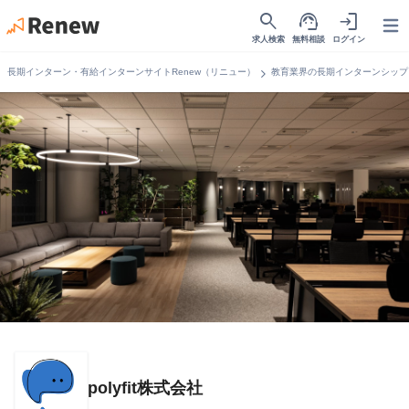
search
support_agent
login
Open
求人検索
無料相談
ログイン
chevron_right
長期インターン・有給インターンサイトRenew（リニュー）
教育業界の長期インターンシップ
polyfit株式会社