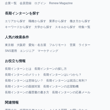
企業一覧
会員登録
ログイン
Renew Magazine
長期インターンを探す
エリアから探す
職種から探す
業界から探す
働き方から探す
キーワードから探す
大学から探す
スキルから探す
特集一覧
人気の検索条件
東京都
大阪府
愛知・名古屋
フルリモート
営業
ライター
SNS運用
エンジニア
マーケティング
お役立ち情報
長期インターンとは
長期インターンの探し方
長期インターンのメリット
長期インターンはいつから？
長期インターンは意味ない？
長期インターンは就活に有利？
長期インターンの面接対策
長期インターンの志望動機
長期インターンの履歴書の書き方
長期インターンの応募メール
関連情報