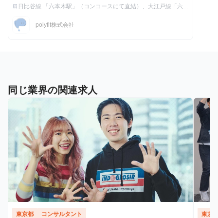
給与
日比谷線 「六本木駅」（コンコースにて直結）、大江戸線「六本
train
最寄駅
木駅」（徒歩約4分）
polyfit株式会社
同じ業界の関連求人
東京都
コンサルタント
東京