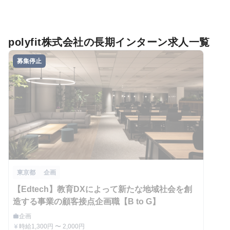
polyfit株式会社の長期インターン求人一覧
募集停止
東京都
企画
【Edtech】教育DXによって新たな地域社会を創
造する事業の顧客接点企画職【B to G】
企画
work
職種
時給1,300円 〜 2,000円
currency_yen