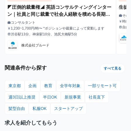
◤圧倒的裁量権◢ 英語コンサルティングインター
生徒
ン｜社員と同じ裁量で社会人経験を積める長期イ
その
work
職種
ンターン
時給1
currency_yen
コンサルタント
work
給与
職種
自由
train
1,230~1,700円/時〜 *ポジションや裁量によって変動します
currency_yen
最寄駅
給与
渋谷駅13分、神泉駅10分、池尻大橋駅5分
train
最寄駅
株式会社ブルード
関連条件から探す
すべて見る
東京都
企画
教育
全学年対象
一部リモート可
週3日以上推奨
半日OK
新規事業
社長直下
髪型自由
私服OK
スタートアップ
求人を紹介してもらう