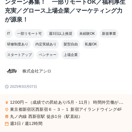
ンターン募集！ 一部リモートOK／福利厚生
充実／グロース上場企業／マーケティング力
が源泉！
IT
一部リモート可
週3日以上推奨
未経験OK
新規事業
研修制度あり
内定実績あり
髪型自由
私服OK
スタートアップ
ベンチャー
上場企業
株式会社アシロ
schedule
2025年03月07日
1200円～（成績での昇給あり/5月・11月） 時間外労働が発生した場合は法定の割増賃金をお支払いいたします。
currency_yen
東京都新宿区西新宿６－３－１ 新宿アイランドウイング4F
place
丸ノ内線 西新宿駅 徒歩1分（駅直結）
train
週3日 / 週12時間
calendar_today