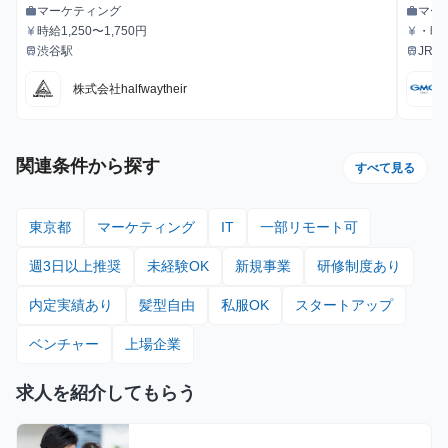
支えるインターン！
マーケティング
マー
work
work
職種
職種
時給1,250〜1,750円
・時給
currency_yen
currency_yen
給与
給与
渋谷駅
JR
train
train
最寄駅
最寄駅
下鉄
株式会社halfwaytheir
関連条件から探す
すべて見る
東京都
マーケティング
IT
一部リモート可
週3日以上推奨
未経験OK
新規事業
研修制度あり
内定実績あり
髪型自由
私服OK
スタートアップ
ベンチャー
上場企業
求人を紹介してもらう