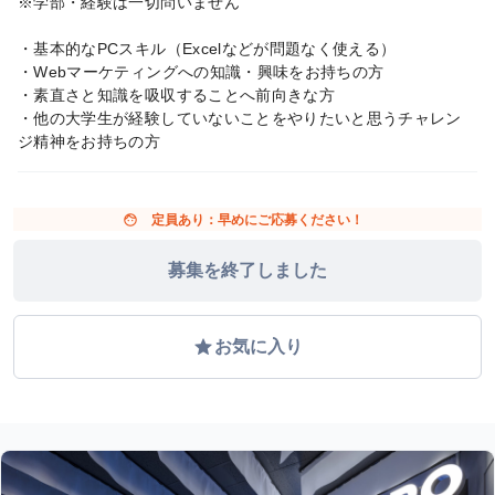
※学部・経験は一切問いません
・基本的なPCスキル（Excelなどが問題なく使える）
・Webマーケティングへの知識・興味をお持ちの方
・素直さと知識を吸収することへ前向きな方
・他の大学生が経験していないことをやりたいと思うチャレン
ジ精神をお持ちの方
face
定員あり：早めにご応募ください！
募集を終了しました
grade
お気に入り