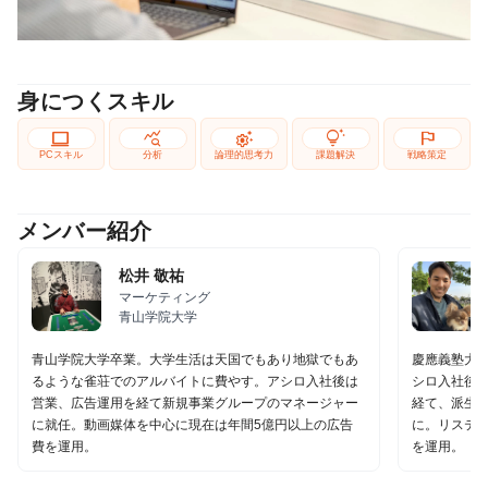
身につくスキル
computer
query_stats
settings_suggest
tips_and_updates
flag
PCスキル
分析
論理的思考力
課題解決
戦略策定
メンバー紹介
松井 敬祐
マーケティング
青山学院大学
青山学院大学卒業。大学生活は天国でもあり地獄でもあ
慶應義塾大
るような雀荘でのアルバイトに費やす。アシロ入社後は
シロ入社後
営業、広告運用を経て新規事業グループのマネージャー
経て、派生
に就任。動画媒体を中心に現在は年間5億円以上の広告
に。リスティ
費を運用。
を運用。