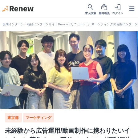
search
support_agent
login
Open
求人検索
無料相談
ログイン
chevron_right
長期インターン・有給インターンサイトRenew（リニュー）
マーケティングの長期インターン
東京都
マーケティング
未経験から広告運用/動画制作に携わりたいイ