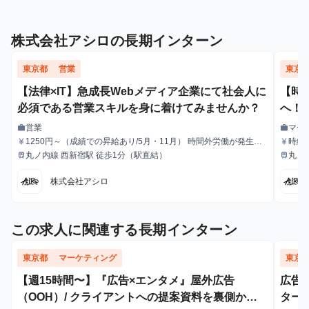
株式会社アシロの長期インターン
東京都
営業
東京
【法律×IT】急成長Webメディア企業にて社会人に
【時
必須である営業スキルを身に着けてみませんか？
へ！
画か
営業
マー
work
work
職種
職種
1250円～（成績での昇給あり/5月・11月） 時間外労働が発生し
時給
currency_yen
currency_yen
給与
給与
た場合は法定の割増賃金をお支払いいたします。
応じ
丸ノ内線 西新宿駅 徒歩1分（駅直結）
丸ノ
train
train
最寄駅
最寄駅
いい
株式会社アシロ
この求人に関連する長期インターン
東京都
マーケティング
東京
【週15時間〜】『広告×エンタメ』屋外広告
広告
（OOH）/ クライアントへの提案資料を裏側から
ターン