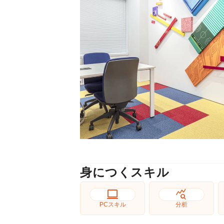
身につくスキル
computer
query_stats
PCスキル
分析