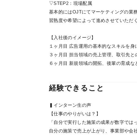
▽STEP2：現場配属
基本的にはOJTにてマーケティングの業
習熟度や希望によって進めさせていただ
【入社後のイメージ】
１ヶ月目 広告運用の基本的なスキルを身
３ヶ月目 担当領域の売上管理、取引先と
６ヶ月目 新規領域の開拓、後輩の育成な
経験できること
▍インターン生の声
【仕事のやりがいは？】
「自分で実行した施策の成果が数字では
自分の施策で売上が上がり、事業部や会