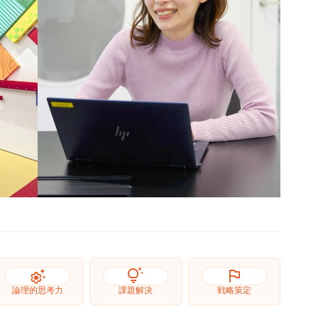
settings_suggest
tips_and_updates
flag
論理的思考力
課題解決
戦略策定