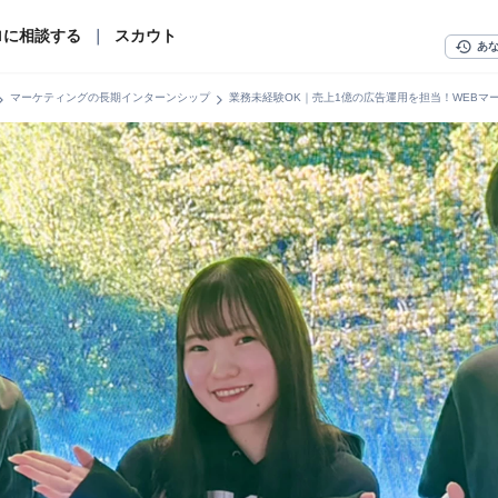
ロに相談する
｜
スカウト
history
あ
n_right
chevron_right
マーケティングの長期インターンシップ
業務未経験OK｜売上1億の広告運用を担当！WEBマ