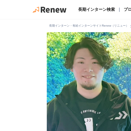
長期インターン検索
｜
プ
chevro
長期インターン・有給インターンサイトRenew（リニュー）