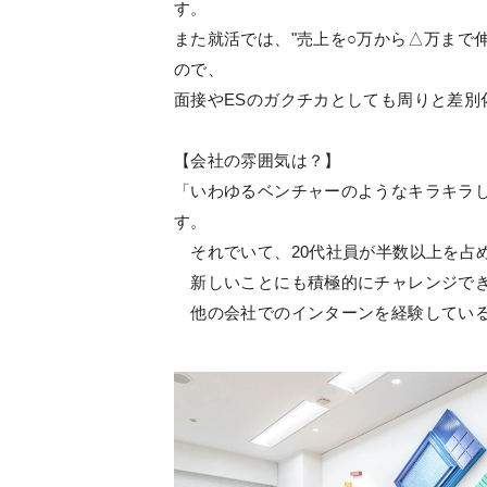
す。
また就活では、"売上を○万から△万まで
ので、
面接やESのガクチカとしても周りと差別
【会社の雰囲気は？】
「いわゆるベンチャーのようなキラキラ
す。
それでいて、20代社員が半数以上を占
新しいことにも積極的にチャレンジで
他の会社でのインターンを経験している