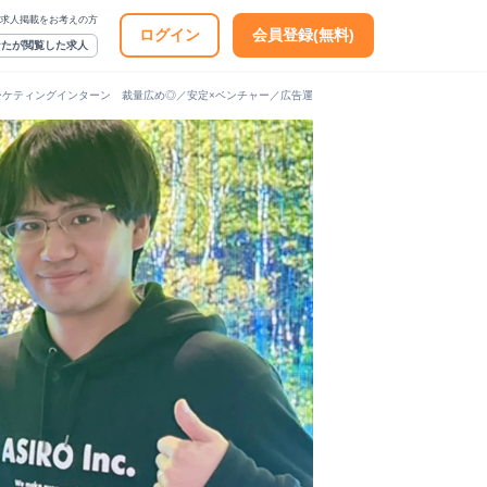
求人掲載をお考えの方
ログイン
会員登録(無料)
なたが閲覧した求人
ーケティングインターン 裁量広め◎／安定×ベンチャー／広告運用スキル◎