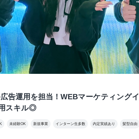
の広告運用を担当！WEBマーケティング
用スキル◎
K
未経験OK
新規事業
インターン生多数
内定実績あり
髪型自由