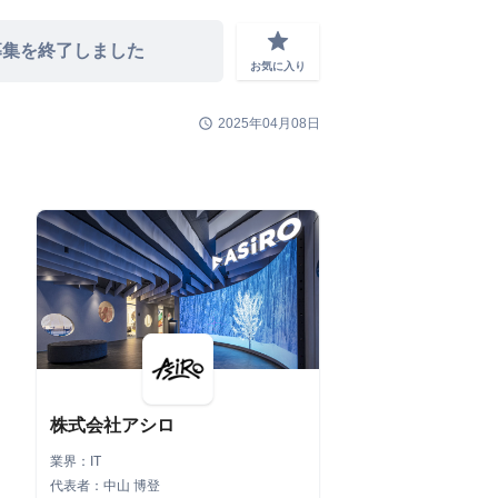
grade
募集を終了しました
お気に入り
schedule
2025年04月08日
株式会社アシロ
業界：IT
代表者：中山 博登