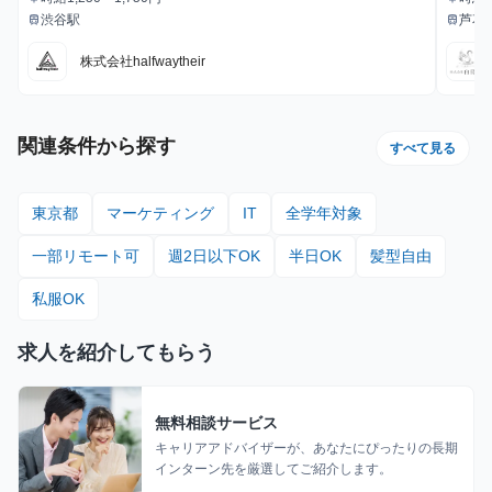
給与
給与
給・
渋谷駅
芦花
train
train
最寄駅
最寄駅
株式会社halfwaytheir
関連条件から探す
すべて見る
東京都
マーケティング
IT
全学年対象
一部リモート可
週2日以下OK
半日OK
髪型自由
私服OK
求人を紹介してもらう
無料相談サービス
キャリアアドバイザーが、あなたにぴったりの長期
インターン先を厳選してご紹介します。