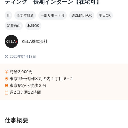
ティング 長期インターン【在宅可】
IT
全学年対象
一部リモート可
週2日以下OK
半日OK
髪型自由
私服OK
KELA株式会社
schedule
2025年07月17日
時給2,000円
currency_yen
東京都千代田区丸の内１丁目６−２
place
東京駅から徒歩３分
train
週2日 / 週12時間
calendar_today
仕事概要