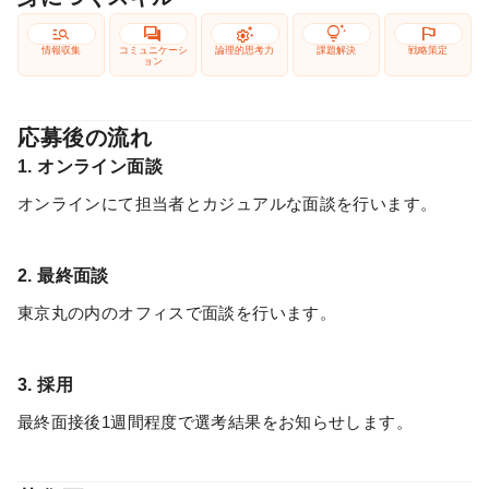
manage_search
forum
settings_suggest
tips_and_updates
flag
情報収集
コミュニケーシ
論理的思考力
課題解決
戦略策定
ョン
応募後の流れ
1. オンライン面談
オンラインにて担当者とカジュアルな面談を行います。
2. 最終面談
東京丸の内のオフィスで面談を行います。
3. 採用
最終面接後1週間程度で選考結果をお知らせします。