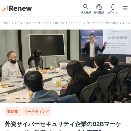
search
support_agent
login
Open
求人検索
無料相談
ログイン
chevron_right
長期インターン・有給インターンサイトRenew（リニュー）
マーケティングの長期インターン
東京都
マーケティング
外資サイバーセキュリティ企業のB2Bマーケ