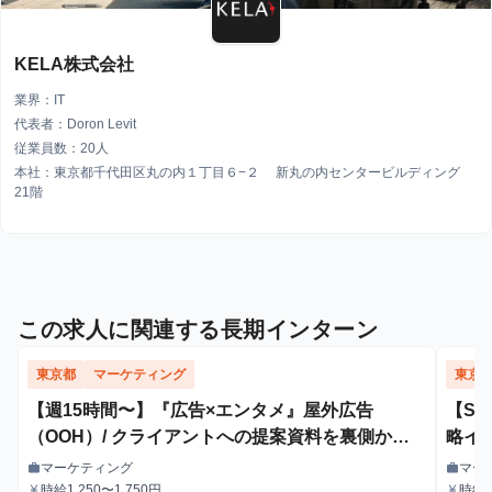
KELA株式会社
業界：IT
代表者：Doron Levit
従業員数：20人
本社：東京都千代田区丸の内１丁目６−２ 新丸の内センタービルディング
21階
この求人に関連する長期インターン
東京都
マーケティング
東京
【週15時間〜】『広告×エンタメ』屋外広告
【S
（OOH）/ クライアントへの提案資料を裏側から
略イ
支えるインターン！
マーケティング
マー
work
work
職種
職種
時給1,250〜1,750円
時給1
currency_yen
currency_yen