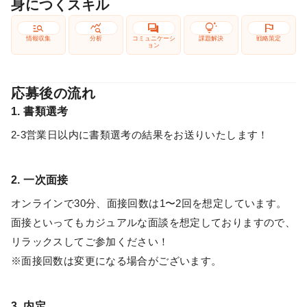
身につくスキル
manage_search
query_stats
forum
tips_and_updates
flag
情報収集
分析
コミュニケーシ
課題解決
戦略策定
ョン
応募後の流れ
1. 書類選考
2-3営業日以内に書類選考の結果をお送りいたします！
2. 一次面接
オンラインで30分、面接回数は1〜2回を想定しています。
面接といってもカジュアルな面談を想定しておりますので、
リラックスしてご参加ください！
※面接回数は変更になる場合がございます。
3. 内定