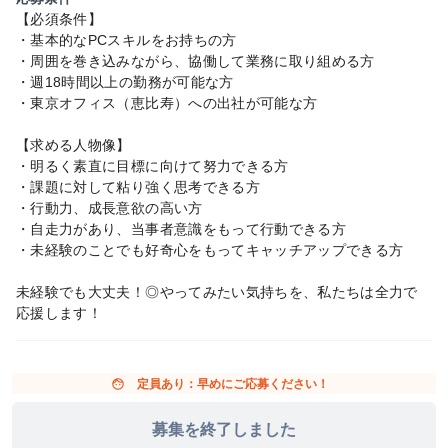
【必須条件】
・基本的なPCスキルをお持ちの方
・周囲を巻き込みながら、協働して業務に取り組める方
・週18時間以上の勤務が可能な方
・東京オフィス（恵比寿）への出社が可能な方
【求める人物像】
・明るく素直に目標に向けて努力できる方
・課題に対して粘り強く思考できる方
・行動力、成長意欲の高い方
・自走力があり、当事者意識をもって行動できる方
・未経験のことでも好奇心をもってキャッチアップできる方
未経験でも大丈夫！◎やってみたい気持ちを、私たちは全力で
応援します！
face
定員あり：早めにご応募ください！
募集を終了しました