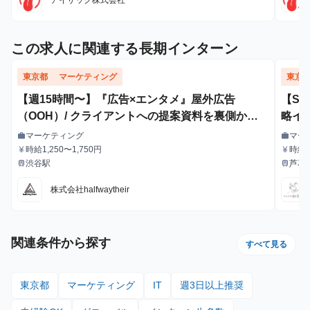
この求人に関連する長期インターン
東京都
マーケティング
東京
【週15時間〜】『広告×エンタメ』屋外広告
【S
（OOH）/ クライアントへの提案資料を裏側から
略イ
支えるインターン！
マーケティング
マー
work
work
職種
職種
時給1,250〜1,750円
時給1
currency_yen
currency_yen
給与
給与
給・
渋谷駅
芦花
train
train
最寄駅
最寄駅
株式会社halfwaytheir
関連条件から探す
すべて見る
東京都
マーケティング
IT
週3日以上推奨