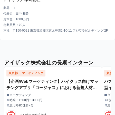
業界：IT
代表者：田中 和希
資本金：1000万円
従業員数：70人
本社：〒150-0021 東京都渋谷区恵比寿西1-10-11 フジワラビルディング 2F
アイザック株式会社の長期インターン
東京都
マーケティング
東京
【企画/Webマーケティング】ハイクラス向けマッ
バズ
チングアプリ「ゴージャス」における新規人材獲
型イ
得のためのWebマーケティング
マーケティング
企画
work
work
職種
職種
時給：1500円〜3000円
時給：
currency_yen
currency_yen
給与
給与
恵比寿駅 徒歩2分
恵比
train
train
最寄駅
最寄駅
アイザック株式会社