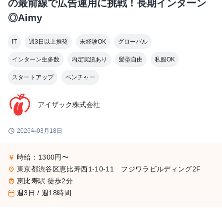
の最前線で広告運用に挑戦！長期インターン
◎Aimy
IT
週3日以上推奨
未経験OK
グローバル
インターン生多数
内定実績あり
髪型自由
私服OK
スタートアップ
ベンチャー
アイザック株式会社
schedule
2026年03月18日
時給：1300円〜
currency_yen
東京都渋谷区恵比寿西1-10-11 フジワラビルディング2F
place
恵比寿駅 徒歩2分
train
週3日 / 週18時間
calendar_today