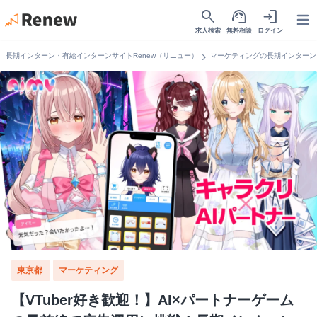
search
support_agent
login
Open
求人検索
無料相談
ログイン
chevron_right
長期インターン・有給インターンサイトRenew（リニュー）
マーケティングの長期インターン
東京都
マーケティング
【VTuber好き歓迎！】AI×パートナーゲーム