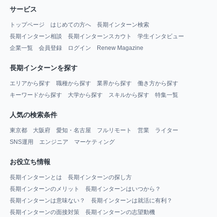
サービス
トップページ
はじめての方へ
長期インターン検索
長期インターン相談
長期インターンスカウト
学生インタビュー
企業一覧
会員登録
ログイン
Renew Magazine
長期インターンを探す
エリアから探す
職種から探す
業界から探す
働き方から探す
キーワードから探す
大学から探す
スキルから探す
特集一覧
人気の検索条件
東京都
大阪府
愛知・名古屋
フルリモート
営業
ライター
SNS運用
エンジニア
マーケティング
お役立ち情報
長期インターンとは
長期インターンの探し方
長期インターンのメリット
長期インターンはいつから？
長期インターンは意味ない？
長期インターンは就活に有利？
長期インターンの面接対策
長期インターンの志望動機