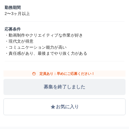
勤務期間
2〜3ヶ月以上
応募条件
・動画制作やクリエイティブな作業が好き
・現代文が得意
・コミュニケーション能力が高い
・責任感があり、最後までやり抜く力がある
face
定員あり：早めにご応募ください！
募集を終了しました
grade
お気に入り