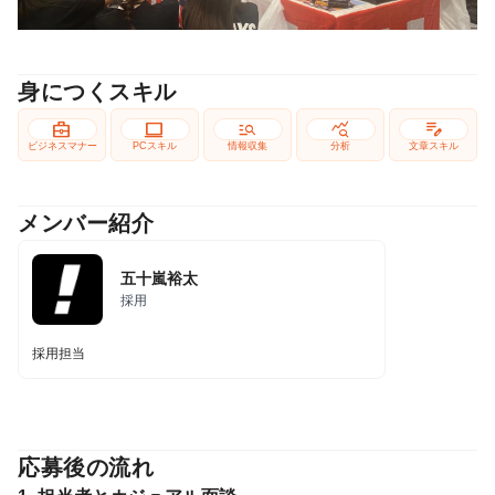
身につくスキル
business_center
computer
manage_search
query_stats
edit_note
ビジネスマナー
PCスキル
情報収集
分析
文章スキル
メンバー紹介
五十嵐裕太
採用
採用担当
応募後の流れ