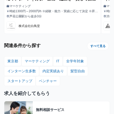
支え
マーケティング
マー
work
work
職種
職種
時給1300円～2000円/h ※経験・能力・実績に応じて決定 ※昇
時給1
currency_yen
currency_yen
給与
給与
給・インセンティブあり
芦花公園駅から徒歩3分
渋谷
train
train
最寄駅
最寄駅
株式会社白鳥堂
関連条件から探す
すべて見る
東京都
マーケティング
IT
全学年対象
インターン生多数
内定実績あり
髪型自由
スタートアップ
ベンチャー
求人を紹介してもらう
無料相談サービス