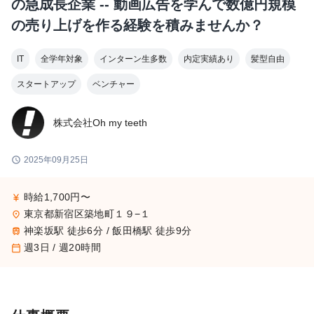
の急成長企業 -- 動画広告を学んで数億円規模
の売り上げを作る経験を積みませんか？
IT
全学年対象
インターン生多数
内定実績あり
髪型自由
スタートアップ
ベンチャー
株式会社Oh my teeth
schedule
2025年09月25日
時給1,700円〜
currency_yen
東京都新宿区築地町１９−１
place
神楽坂駅 徒歩6分 / 飯田橋駅 徒歩9分
train
週3日 / 週20時間
calendar_today