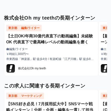
株式会社Oh my teethの長期インターン
東京都
編集/ライター
東京
【土日OK/年商30億代表直下の動画編集】未経験
【新
OK 代表直下で最高峰レベルの動画編集を磨く
ーン
編集/ライター
エン
work
work
職種
職種
時給1,300円〜
時給1,
currency_yen
currency_yen
給与
給与
レック
東西線「神楽坂」駅 徒歩4分 / 有楽町線「江戸川橋」駅 徒歩8分 /
東西
train
train
最寄駅
最寄駅
会・カ
各線「飯田橋」駅 徒歩7分
各線
業支
株式会社Oh my teeth
この求人に関連する長期インターン
東京都
マーケティング
東京
【SNS好き必見！7月採用拡大中】SNSマーケ戦
【週
略インターン｜分析・企画・編集を一貫して担当
（O