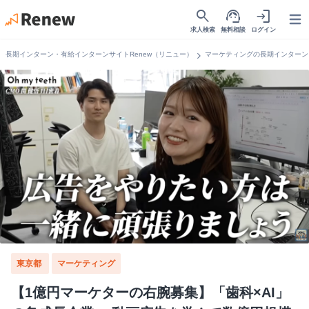
search
support_agent
login
Open
求人検索
無料相談
ログイン
chevron_right
長期インターン・有給インターンサイトRenew（リニュー）
マーケティングの長期インターン
東京都
マーケティング
【1億円マーケターの右腕募集】「歯科×AI」