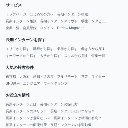
サービス
トップページ
はじめての方へ
長期インターン検索
長期インターン相談
長期インターンスカウト
学生インタビュー
企業一覧
会員登録
ログイン
Renew Magazine
長期インターンを探す
エリアから探す
職種から探す
業界から探す
働き方から探す
キーワードから探す
大学から探す
スキルから探す
特集一覧
人気の検索条件
東京都
大阪府
愛知・名古屋
フルリモート
営業
ライター
SNS運用
エンジニア
マーケティング
お役立ち情報
長期インターンとは
長期インターンの探し方
長期インターンのメリット
長期インターンはいつから？
長期インターンは意味ない？
長期インターンは就活に有利？
長期インターンの面接対策
長期インターンの志望動機