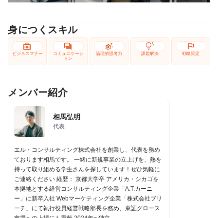
身につくスキル
business_center
forum
settings_suggest
tips_and_updates
flag
ビジネスマナー
コミュニケーシ
論理的思考力
課題解決
戦略策定
ョン
メンバー紹介
相馬弘明
代表
エル・コンサルティング株式会社を創業し、代表を務め
ております相馬です。 一緒に新規事業の立上げを、熱を
持って取り組める学生さんを探しています！ぜひ気軽に
ご連絡ください 経歴： 京都大学卒 アメリカ・シカゴを
本拠地とする経営コンサルティング企業「A.T.カーニ
ー」に新卒入社 Webマーケティング企業「株式会社ブリ
ーチ」にて執行役員経営戦略部長を務め、東証グロース
市場への上場にも貢献 2024年~ 独立