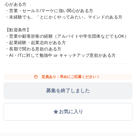
心がある方
・営業・セールス/マーケに強い関心がある方
・未経験でも、「とにかくやってみたい」マインドのある方
【歓迎条件】
・営業や顧客折衝の経験（アルバイトや学生団体などでもOK）
・起業経験・起業志向がある方
・長期で関わる意欲のある方
・AI・ITに対して勉強中 or キャッチアップ意欲がある方
face
定員あり：早めにご応募ください！
募集を終了しました
grade
お気に入り