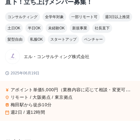
直下！立ち上げメンバー募集！
コンサルティング
全学年対象
一部リモート可
週3日以上推奨
土日OK
半日OK
未経験OK
新規事業
社長直下
髪型自由
私服OK
スタートアップ
ベンチャー
エル・コンサルティング株式会社
schedule
2025年06月19日
アポイント単価5,000円（業務内容に応じて相談・変更可能です）
currency_yen
リモート / 大阪拠点 / 東京拠点
place
梅田駅から徒歩10分
train
週2日 / 週12時間
calendar_today