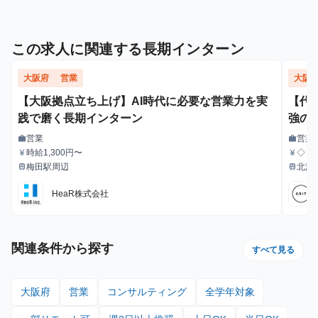
この求人に関連する長期インターン
大阪府
営業
大阪
【大阪拠点立ち上げ】AI時代に必要な営業力を実
【代
践で磨く長期インターン
強の
営業
営業
work
work
職種
職種
時給1,300円〜
◇ 
currency_yen
currency_yen
給与
給与
イミ
梅田駅周辺
北浜
train
train
最寄駅
最寄駅
します。 ◇ 成果報酬制へ移行 ・ア
定）：
HeaR株式会社
0円 ＊1日8時間の稼働で、平均1.5~2件程度のアポイント獲得が
可能。
じて
ン生
関連条件から探す
すべて見る
大阪府
営業
コンサルティング
全学年対象