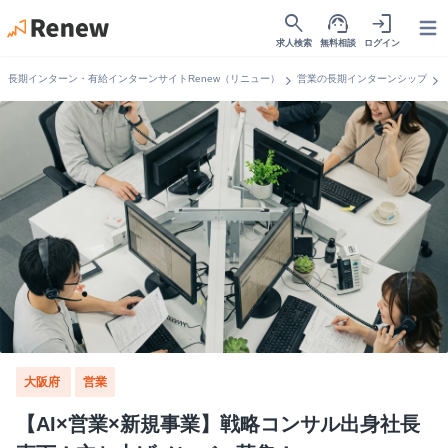
search
support_agent
login
Open
求人検索
無料相談
ログイン
chevron_right
chevron_right
長期インターン・有給インターンサイトRenew（リニュー）
営業の長期インターンシップ
大阪府
営業
【AI×営業×新規事業】戦略コンサル出身社長