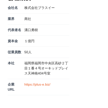
会社名
株式会社プラスイー
業界
商社
代表者名
溝口勇樹
資本金
１億円
従業員数
50人
本社
福岡県福岡市中央区高砂２丁
目１番４号オーキッドプレイ
ス天神南404号室
企業
https://plus-e.biz/
URL