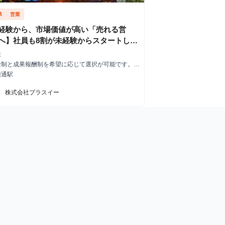
県
営業
経験から、市場価値が高い「売れる営
へ】社員も8割が未経験からスタートして
安心の環境 #研修充実 #ガクチカ #未経験
業
 #福岡 株式会社プラスイーの長期・有給
給制と成果報酬制を希望に応じて選択が可能です。
給制の場合】 ・時給1,300円＋ご成約１件ごとにイ
ターンシップ
辺通駅
駅
ブ10,000円 【成果報酬制の場合】 ご成約1
価120,000円～ ※ご成約件数が増えていくごとに自
株式会社プラスイー
のグレードがブロンズ・シルバー・ゴールドと昇給し
件あたりの単価がアップしていきます。