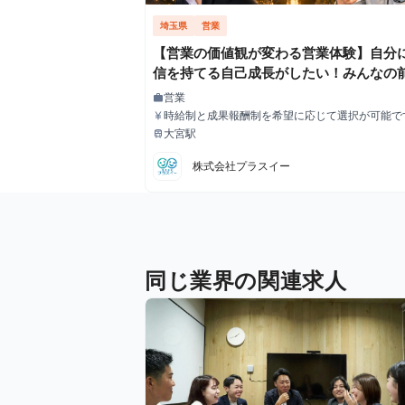
埼玉県
営業
【営業の価値観が変わる営業体験】自分
信を持てる自己成長がしたい！みんなの
も緊張しないように話したい！そんな自
営業
work
職種
なりたい想いのある学生さんを僕たちは
時給制と成果報酬制を希望に応じて選択が可能で
currency_yen
給与
【時給制の場合】 ・時給1,400円＋ご成約１件ご
ています！ #未経験歓迎 #埼玉 #営業 株
大宮駅
train
最寄駅
ンセンティブ10,000円 【成果報酬制の場合】 ご成約1
プラスイーの長期・有給インターンシッ
件単価120,000円～ ※ご成約件数が増えていく
株式会社プラスイー
身のグレードがブロンズ・シルバー・ゴールドと
1件あたりの単価がアップしていきます。
同じ業界の関連求人