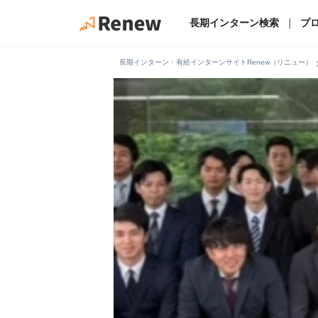
長期インターン検索
｜
プ
chevro
長期インターン・有給インターンサイトRenew（リニュー）