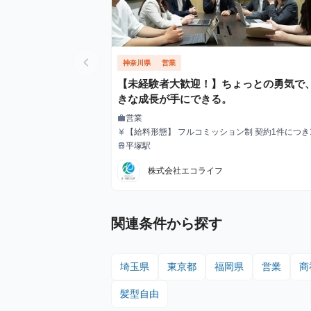
chevron_left
神奈川県
営業
【未経験者大歓迎！】ちょっとの勇気で
きな成長が手にできる。
営業
work
職種
【給料形態】 フルコミッション制 契約1件につき10
currency_yen
給与
0円〜130,000円 ※役職に応じて変動します。 【賞金制
平塚駅
train
最寄駅
度】 初昇格や目標達成の際、学生さんをご紹介
いた際には別途賞金を支給いたします！(10,000円
株式会社エコライフ
000円) 【給与例】 ・半年以上継続しているインターン
生の平均月給：15万円 ・営業成績TOPのインタ
の月給例：60万
関連条件から探す
埼玉県
東京都
福岡県
営業
商
髪型自由