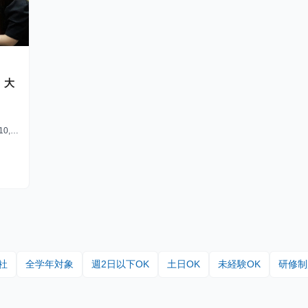
、大
,00
いただ
〜40,
ーン生
社
全学年対象
週2日以下OK
土日OK
未経験OK
研修制