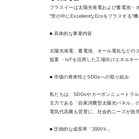
プラスイーは太陽光発電および蓄電池・
”世の中にExcellentなEcoをプラ
■ 具体的な事業内容
太陽光発電、蓄電池、オール電化などのエ
提案 ・IoTを活用した工場向けエネルギ
■ 市場の将来性とSDGsへの取り組み
私たちは、SDGsやカーボンニュートラ
主力である「自家消費型太陽光パネル」の市
電気代高騰も背景に、社会的ニーズが急
■ 圧倒的な成長率「2000％」