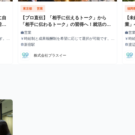
東京都
営業
福岡
に自
【プロ直伝】「相手に伝えるトーク」から
【未
前で
「相手に伝わるトーク」の習得へ！就活の市
業」
分に
場価値の高い人材へ！就活の面接で語れる営
いる
営業
営
work
work
職種
職種
求め
業実績身につけれます#土日のみOK #研修充
歓迎
す。
時給制と成果報酬制を希望に応じて選択が可能です。
時
currency_yen
currency_yen
給与
給与
とにイ
【時給制の場合】 ・時給1,400円＋ご成約１件ごとにイ
【時
式会社
実 #未経験歓迎 #東京株式会社プラスイーの長
イン
新宿駅
渡
train
train
最寄駅
最寄
ンセンティブ10,000円 【成果報酬制の場合】 ご成約1
ンセンティ
プ
期・有給インターンシップ
ごとに自
件単価120,000円～ ※ご成約件数が増えていくごとに自
件単
株式会社プラスイー
昇給し
身のグレードがブロンズ・シルバー・ゴールドと昇給し
身
1件あたりの単価がアップしていきます。
1