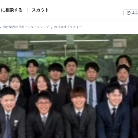
ロに相談する
｜
スカウト
history
あ
n_right
chevron_right
商社業界の長期インターンシップ
株式会社プラスイー