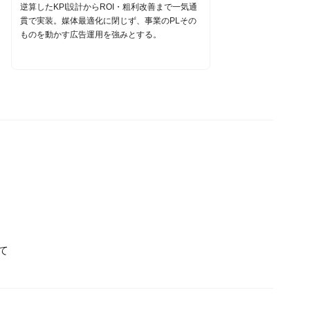
逆算したKPI設計からROI・粗利改善まで一気通
貫で実装。媒体最適化に閉じず、事業のPLその
ものを動かす広告運用を強みとする。
て