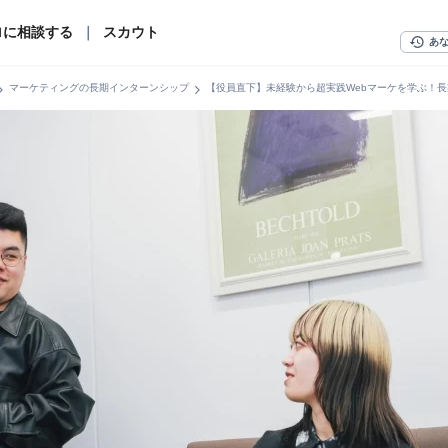
ロに相談する
｜
スカウト
history
あ
n_right
chevron_right
マーケティングの長期インターンシップ
【役員直下】未経験から超実践Webマーケを学ぶ！