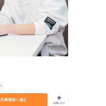
ー
grade
応募画面へ進む
お気に入り