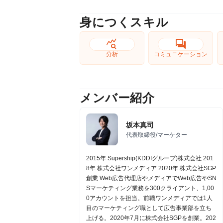
身につくスキル
query_stats
forum
分析
コミュニケーション
メンバー紹介
坂本真司
代表取締役/マーケター
2015年 Supership(KDDIグループ)株式会社 201
8年 株式会社ワンメディア 2020年 株式会社SGP
創業 Web広告代理店やメディアでWeb広告やSN
Sマーケティング業務を300クライアント、1,00
0アカウントを担当。前職ワンメディアでは1人
目のマーケティング職として広告事業部を立ち
上げる。2020年7月に株式会社SGPを創業。202