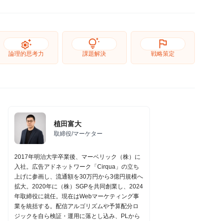
settings_suggest
tips_and_updates
flag
論理的思考力
課題解決
戦略策定
植田富大
取締役/マーケター
2017年明治大学卒業後、マーベリック（株）に
入社。広告アドネットワーク「Cirqua」の立ち
上げに参画し、流通額を30万円から3億円規模へ
拡大。2020年に（株）SGPを共同創業し、2024
年取締役に就任。現在はWebマーケティング事
業を統括する。配信アルゴリズムや予算配分ロ
ジックを自ら検証・運用に落とし込み、PLから