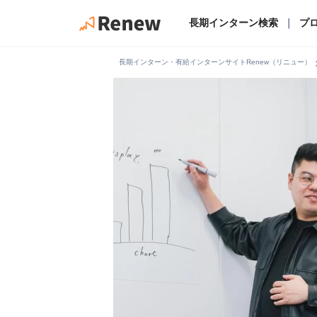
長期インターン検索
｜
プ
chevro
長期インターン・有給インターンサイトRenew（リニュー）