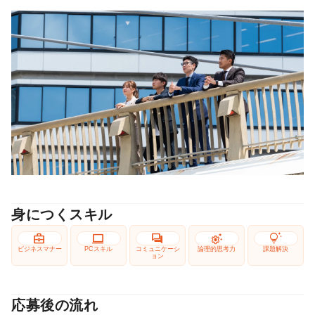
身につくスキル
business_center
computer
forum
settings_suggest
tips_and_updates
ビジネスマナー
PCスキル
コミュニケーシ
論理的思考力
課題解決
ョン
応募後の流れ