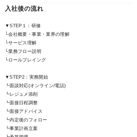
入社後の流れ
▼STEP１：研修
└会社概要・事業・業界の理解
└サービス理解
└業務フロー説明
└ロールプレイング
▼STEP2：実務開始
┗面談対応(オンライン/電話)
┗レジュメ添削
┗面接日程調整
┗面接アドバイス
┗内定後のフォロー
┗事業計画立案
┗予算管理