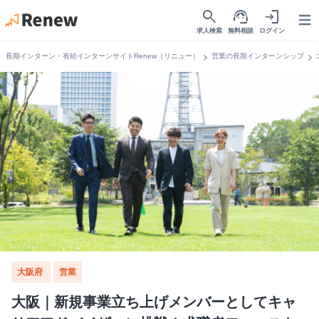
search
support_agent
login
Open
求人検索
無料相談
ログイン
chevron_right
chevron_right
長期インターン・有給インターンサイトRenew（リニュー）
営業の長期インターンシップ
大阪府
営業
大阪｜新規事業立ち上げメンバーとしてキャ