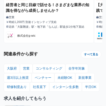
経営者と同じ目線で話せる！さまざまな業界の知
【大
識を得ながら成長しませんか？
践で
営業
営業
work
work
職種
職種
時給1,200円 別途インセンティブ支給
時給1
currency_yen
currency_yen
給与
給与
近鉄「大阪難波」駅・地下鉄「なんば」駅徒歩1分地下直結
梅田
train
train
最寄駅
最寄駅
株式会社g-wic
関連条件から探す
すべて見る
大阪府
営業
コンサルティング
全学年対象
週3日以上推奨
ベンチャー
未経験OK
新規事業
研修制度あり
社長直下
インターン生多数
半日OK
求人を紹介してもらう