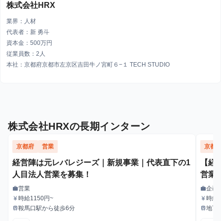
株式会社HRX
業界：人材
代表者：新 勇斗
資本金：500万円
従業員数：2人
本社：京都府京都市左京区吉田牛ノ宮町６−１ TECH STUDIO
株式会社HRXの長期インターン
京都府
営業
京都
経営陣は元レバレジーズ｜新規事業｜代表直下の1
【経
人目法人営業を募集！
営業
営業
企画
work
work
職種
職種
時給1150円~
時給1
currency_yen
currency_yen
給与
給与
鞍馬口駅から徒歩6分
地下
train
train
最寄駅
最寄駅