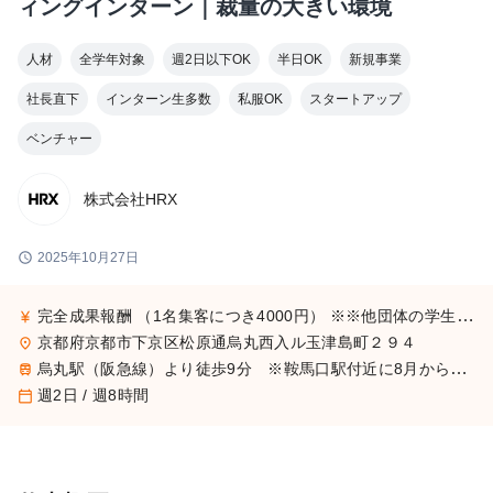
ィングインターン｜裁量の大きい環境
人材
全学年対象
週2日以下OK
半日OK
新規事業
社長直下
インターン生多数
私服OK
スタートアップ
ベンチャー
株式会社HRX
schedule
2025年10月27日
完全成果報酬 （1名集客につき4000円） ※※他団体の学生集客メンバーは無給であることが多いですが、当社は成果に応じて報酬をお支払いする社風なので、ご安心いただけますと幸いです！ ※成果に応じて、チームリーダーへの昇進も十二分に可能です！ リーダーになったら時給＋インセンティブという形式になります！
currency_yen
京都府京都市下京区松原通烏丸西入ル玉津島町２９４
place
烏丸駅（阪急線）より徒歩9分 ※鞍馬口駅付近に8月から移転予定です
train
週2日 / 週8時間
calendar_today