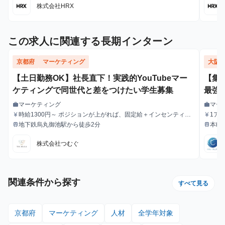
株式会社HRX
この求人に関連する長期インターン
京都府
マーケティング
大阪
【土日勤務OK】社長直下！実践的YouTubeマー
【集
ケティングで同世代と差をつけたい学生募集
最強
エン
マーケティング
マー
work
work
職種
職種
時給1300円～ ポジションが上がれば、固定給＋インセンティブ
1ア
currency_yen
currency_yen
給与
給与
も可能。
る毎
地下鉄烏丸御池駅から徒歩2分
本町
train
train
最寄駅
最寄駅
株式会社つむぐ
関連条件から探す
すべて見る
京都府
マーケティング
人材
全学年対象