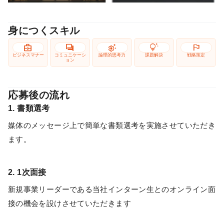
身につくスキル
business_center
forum
settings_suggest
tips_and_updates
flag
ビジネスマナー
コミュニケーシ
論理的思考力
課題解決
戦略策定
ョン
応募後の流れ
1. 書類選考
媒体のメッセージ上で簡単な書類選考を実施させていただき
ます。
2. 1次面接
新規事業リーダーである当社インターン生とのオンライン面
接の機会を設けさせていただきます