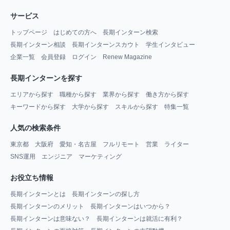
サービス
トップページ
はじめての方へ
長期インターン検索
長期インターン相談
長期インターンスカウト
学生インタビュー
企業一覧
会員登録
ログイン
Renew Magazine
長期インターンを探す
エリアから探す
職種から探す
業界から探す
働き方から探す
キーワードから探す
大学から探す
スキルから探す
特集一覧
人気の検索条件
東京都
大阪府
愛知・名古屋
フルリモート
営業
ライター
SNS運用
エンジニア
マーケティング
お役立ち情報
長期インターンとは
長期インターンの探し方
長期インターンのメリット
長期インターンはいつから？
長期インターンは意味ない？
長期インターンは就活に有利？