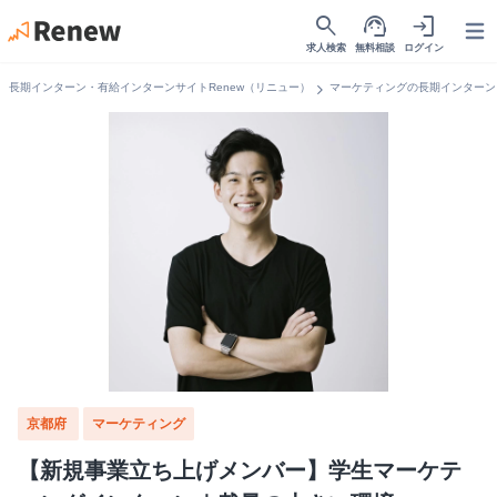
search
support_agent
login
Open
求人検索
無料相談
ログイン
chevron_right
長期インターン・有給インターンサイトRenew（リニュー）
マーケティングの長期インターン
京都府
マーケティング
【新規事業立ち上げメンバー】学生マーケテ