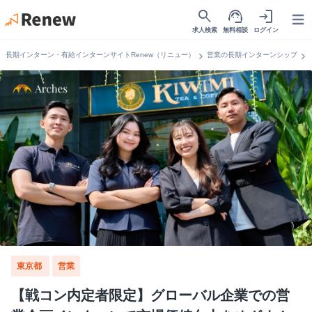
search
support_agent
login
Open
求人検索
無料相談
ログイン
chevron_right
chevron_right
長期インターン・有給インターンサイトRenew（リニュー）
営業の長期インターンシップ
東京都
営業
【戦コン内定者限定】グローバル企業での営