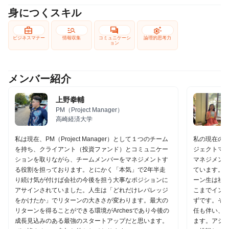
身につくスキル
business_center
manage_search
forum
settings_suggest
ビジネスマナー
情報収集
コミュニケーシ
論理的思考力
ョン
メンバー紹介
上野拳輔
PM（Project Manager）
高崎経済大学
私は現在、PM（Project Manager）として１つのチーム
私の現在の
を持ち、クライアント（投資ファンド）とコミュニケー
ジェクトマ
ションを取りながら、チームメンバーをマネジメントす
マネジメン
る役割を担っております。とにかく「本気」で2年半走
ています。A
り続け気が付けば会社の今後を担う大事なポジションに
ーン生は社
アサインされていました。人生は「どれだけレバレッジ
こまでイン
をかけたか」でリターンの大きさが変わります。最大の
ずです。そ
リターンを得ることができる環境がArchesであり今後の
任も伴い、
成長見込みのある最強のスタートアップだと思います。
ます。アシ