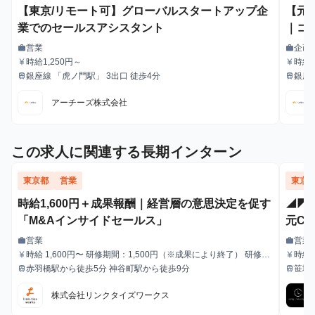
【東京/リモート可】グローバルスタートアップ企
【元
業でのセールスアシスタント
｜コ
営業
企画
work
work
職種
職種
時給1,250円～
時給1
currency_yen
currency_yen
給与
給与
銀座線 「虎ノ門駅」 3出口 徒歩4分
銀座
train
train
最寄駅
最寄駅
アーチーズ株式会社
この求人に関連する長期インターン
東京都
営業
東京
時給1,600円＋成果報酬｜経営層の意思決定を促す
◢◤
「M&Aインサイドセールス」
元C
ル・
営業
営業
work
work
職種
職種
時給 1,600円〜 研修期間：1,500円（※成果により終了） 研修終
時給
currency_yen
currency_yen
給与
給与
了後：1,600円～ ＼アポ獲得によるインセンティブあり／ 1件〜1
赤羽橋駅から徒歩5分 神谷町駅から徒歩9分
笹塚
train
train
最寄駅
最寄駅
0件：10,000円 11件〜20件：20,000円 ※毎月獲得件数の計算
はリセットされます 給与モデル ■月48時間稼働、アポ10件の場
株式会社リンクタイズワークス
合：176,800円 内訳：48時間×時給1,600円＋10件×インセンティ
ブ10,000円 ■月80時間稼働、アポ20件の場合：428,000円 内