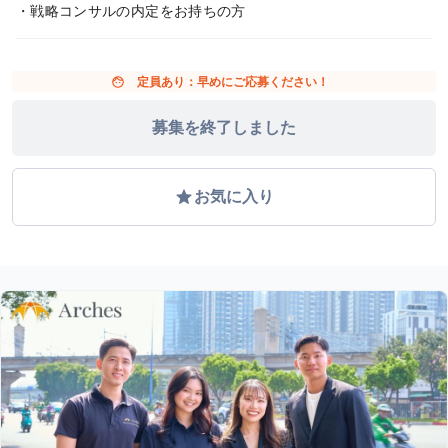
・戦略コンサルの内定をお持ちの方
face
定員あり：早めにご応募ください！
募集を終了しました
grade
お気に入り