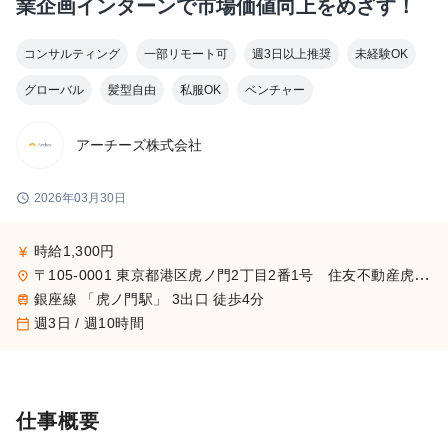
業企画インターンで市場価値向上をめざす！
コンサルティング
一部リモート可
週3日以上推奨
未経験OK
グローバル
髪型自由
私服OK
ベンチャー
アーチーズ株式会社
schedule
2026年03月30日
時給1,300円
currency_yen
〒105-0001 東京都港区虎ノ門2丁目2番1号 住友不動産虎ノ門タワー 16階
place
銀座線 「虎ノ門駅」 3出口 徒歩4分
train
週3日 / 週10時間
calendar_today
仕事概要