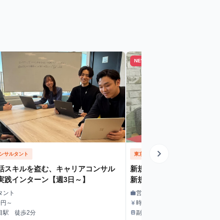
NEW
chevron_right
ンサルタント
東京都
営業
話スキルを盗む、キャリアコンサル
新規事業開発インターン（B
実践インターン【週3日～】
新規事業企画・営業
タント
営業
work
職種
0円～
時給１５００～ 経験やスキル
currency_yen
給与
目駅 徒歩2分
副都心線「北参道」徒歩約1分
train
最寄駅