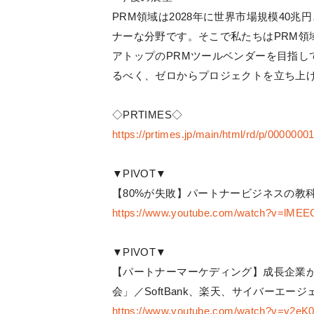
PRM領域は2028年に世界市場規模40
ナーな分野です。そこで私たちはPRM領
アトップのPRMツールベンダーを目指し
るべく、ゼロからプロジェクトを立ち上
◇PRTIMES◇
https://prtimes.jp/main/html/rd/p/000000
▼PIVOT▼
【80%が失敗】パートナービジネスの教
https://www.youtube.com/watch?v=lME
▼PIVOT▼
【パートナーマーケディング】成長企業
会」／SoftBank、楽天、サイバーエ
https://www.youtube.com/watch?v=y2e