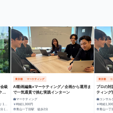
東京都
マーケティング
東京都
コ
育会級
AI動画編集×マーケティング／企画から運用ま
プロの対
クー
で一気通貫で挑む実践インターン
ティング
マーケティング
コンサル
work
work
職種
職種
 10
時給1,300円
時給1,30
currency_yen
currency_yen
給与
給与
青山一丁目駅 徒歩2分
青山一丁
train
train
最寄駅
最寄駅