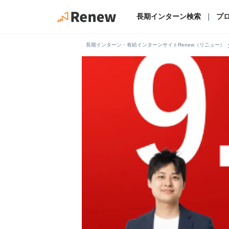
長期インターン検索
｜
プ
chevro
長期インターン・有給インターンサイトRenew（リニュー）