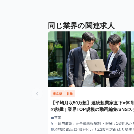
同じ業界の関連求人
chevron_left
東京都
営業
【平均月収50万超】連続起業家直下×体
の熱量 | 業界TOP規模の動画編集/SNSス
ル営業×SNSマーケインターン
営業
work
職種
・給与形態：完全成果報酬制 ・報酬：1契約あたり
currency_yen
給与
0,000円〜140,000円
渋谷駅 B5出口(渋谷ヒカリエ2改札方面)より徒歩7分 (J
train
最寄駅