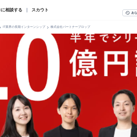
ロに相談する
｜
スカウト
history
あ
n_right
chevron_right
IT業界の長期インターンシップ
株式会社パートナープロップ