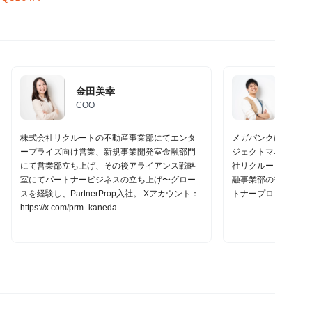
金田美幸
高木
COO
ディ
株式会社リクルートの不動産事業部にてエンタ
メガバンクにおいて
ープライズ向け営業、新規事業開発室金融部門
ジェクトマネジメン
にて営業部立ち上げ、その後アライアンス戦略
社リクルートにて、
室にてパートナービジネスの立ち上げ〜グロー
融事業部の複数案件
スを経験し、PartnerProp入社。 Xアカウント：
トナープロップのVP
https://x.com/prm_kaneda