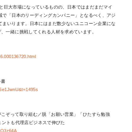
兆円と巨大市場になっているものの、日本ではまだまだマイ
域で「日本のリーディングカンパニー」となるべく、アジ
てまいります。日本にはまだ数少ないユニコーン企業にな
げ、一緒に挑戦してくれる人材を求めています。
016.000136720.html
科書
EGe1JwnU&t=1495s
がこぞって取り組む／脱「お願い営業」「ひたすら勉強
ージェントも代理店ビジネスで伸びた
K0Q3z64A