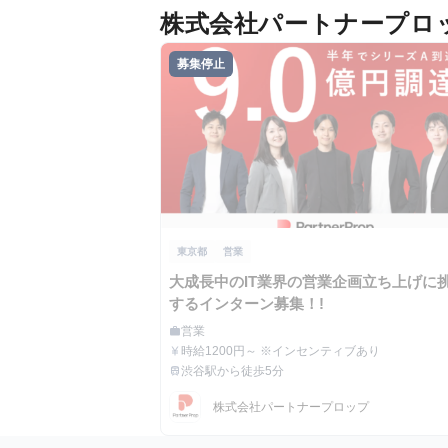
株式会社パートナープロ
募集停止
東京都
営業
大成長中のIT業界の営業企画立ち上げに
するインターン募集！!
営業
work
職種
時給1200円～ ※インセンティブあり
currency_yen
給与
渋谷駅から徒歩5分
train
最寄駅
株式会社パートナープロップ