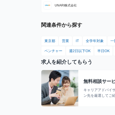
R線・東京メトロ銀座線/半蔵門線/副都心線・東
線・京王井の頭線)
UNARI株式会社
関連条件から探す
東京都
営業
IT
全学年対象
一
ベンチャー
週2日以下OK
半日OK
求人を紹介してもらう
無料相談サー
キャリアアドバイ
ン先を厳選してご