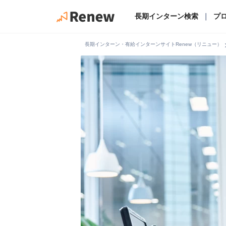
長期インターン検索
｜
プ
chevro
長期インターン・有給インターンサイトRenew（リニュー）