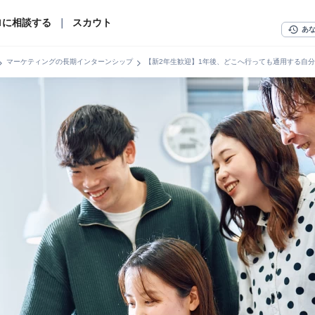
ロに相談する
｜
スカウト
history
あ
n_right
chevron_right
マーケティングの長期インターンシップ
【新2年生歓迎】1年後、どこへ行っても通用する自