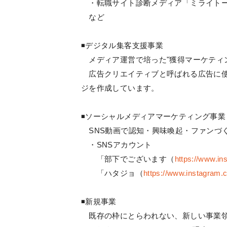
・転職サイト診断メディア「ミライト
など
◾️デジタル集客支援事業
メディア運営で培った"獲得マーケティ
広告クリエイティブと呼ばれる広告に使
ジを作成しています。
◾️ソーシャルメディアマーケティング事業
SNS動画で認知・興味喚起・ファンづ
・SNSアカウント
「部下でございます（
https://www.i
「ハタジョ（
https://www.instagram.
◾️新規事業
既存の枠にとらわれない、新しい事業領