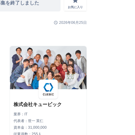
grade
募集を終了しました
お気に入り
schedule
2026年06月25日
株式会社キュービック
業界：IT
代表者：世一 英仁
資本金：31,000,000
従業員数：255人