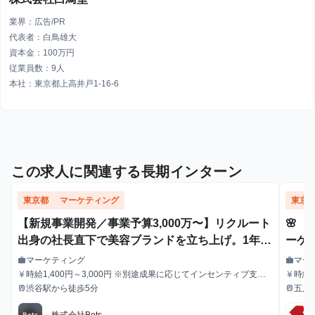
業界：広告/PR
代表者：白鳥雄大
資本金：100万円
従業員数：9人
本社：東京都上高井戸1-16-6
この求人に関連する長期インターン
東京都
マーケティング
東京
【新規事業開発／事業予算3,000万〜】リクルート
🌸
出身の社長直下で美容ブランドを立ち上げ。1年間
ーケ
でゼロから年商3億を実現する、本気のインターン
のSN
マーケティング
マー
work
work
職種
職種
募集！
時給1,400円～3,000円 ※別途成果に応じてインセンティブ支給
時給
currency_yen
currency_yen
給与
給与
あり
渋谷駅から徒歩5分
五反
train
train
最寄駅
最寄駅
株式会社Bets