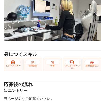
身につくスキル
business_center
manage_search
query_stats
forum
settings_suggest
ビジネスマナー
情報収集
分析
コミュニケーシ
論理的思考力
ョン
応募後の流れ
1. エントリー
当ページよりご応募ください。