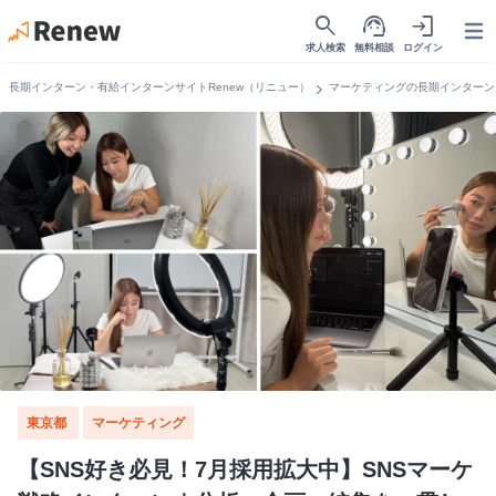
search
support_agent
login
Open
求人検索
無料相談
ログイン
chevron_right
長期インターン・有給インターンサイトRenew（リニュー）
マーケティングの長期インターン
東京都
マーケティング
【SNS好き必見！7月採用拡大中】SNSマーケ