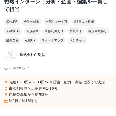
戦略インターン｜分析・企画・編集を一貫し
て担当
広告/PR
全学年対象
一部リモート可
週3日以上推奨
未経験OK
新規事業
研修制度あり
社長直下
内定実績あり
髪型自由
私服OK
スタートアップ
ベンチャー
株式会社白鳥堂
schedule
2026年07月14日
時給1300円～2000円/h ※経験・能力・実績に応じて決定 ※昇給・インセンティブあり
currency_yen
東京都杉並区上高井戸1-16-6
place
芦花公園駅から徒歩3分
train
週2日 / 週15時間
calendar_today