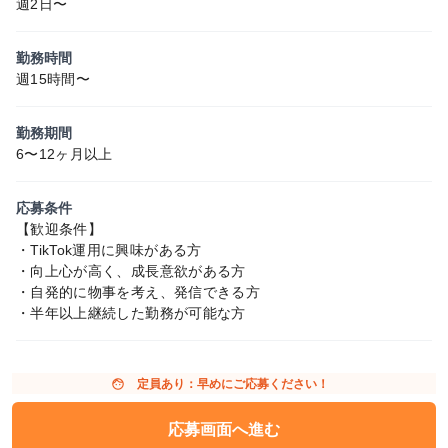
週2日〜
勤務時間
週15時間〜
勤務期間
6〜12ヶ月以上
応募条件
【歓迎条件】
・TikTok運用に興味がある方
・向上心が高く、成長意欲がある方
・自発的に物事を考え、発信できる方
・半年以上継続した勤務が可能な方
face
定員あり：早めにご応募ください！
応募画面へ進む