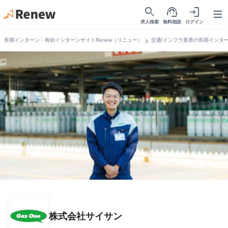
search
support_agent
login
Open
求人検索
無料相談
ログイン
chevron_right
長期インターン・有給インターンサイトRenew（リニュー）
交通/インフラ業界の長期インタ
株式会社サイサン