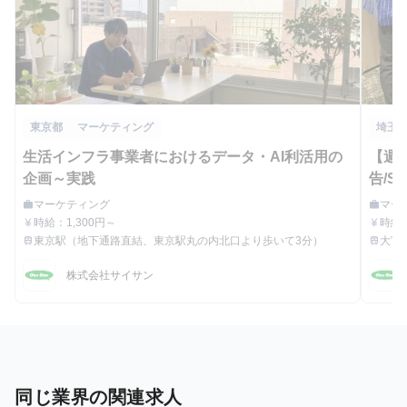
東京都
マーケティング
埼玉
生活インフラ事業者におけるデータ・AI利活用の
【週2
企画～実践
告/
つく
マーケティング
マー
work
work
職種
職種
マー
時給：1,300円～
時給：
currency_yen
currency_yen
給与
給与
東京駅（地下通路直結、東京駅丸の内北口より歩いて3分）
大宮
train
train
最寄駅
最寄駅
株式会社サイサン
同じ業界の関連求人