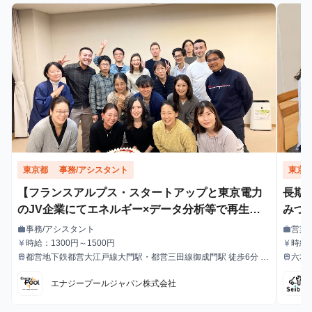
東京都
事務/アシスタント
東京
【フランスアルプス・スタートアップと東京電力
長期
のJV企業にてエネルギー×データ分析等で再生可
みづ
能エネルギー主力電源化に挑む！】フィールドス
事務/アシスタント
営業
work
work
職種
職種
タッフ・アシスタントインターン募集 グロ
時給：1300円～1500円
時給1
currency_yen
currency_yen
給与
給与
都営地下鉄都営大江戸線大門駅・都営三田線御成門駅 徒歩6分
六本
train
train
ーバル且つフラットな職場環境でのコミュニケー
最寄駅
最寄駅
JR山手線浜松町駅 徒歩8分
ションスキルの向上機会も図ることができます 残
エナジープールジャパン株式会社
業ほぼなし／大手電力会社と提携／リモート勤務
OK／週に一度の勤務OK