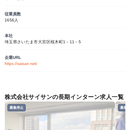
従業員数
1656人
本社
埼玉県さいたま市大宮区桜木町1－11－5
企業URL
https://saisan.net/
株式会社サイサンの長期インターン求人一覧
募集停止
募集