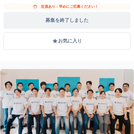
face
定員あり：早めにご応募ください！
募集を終了しました
grade
お気に入り