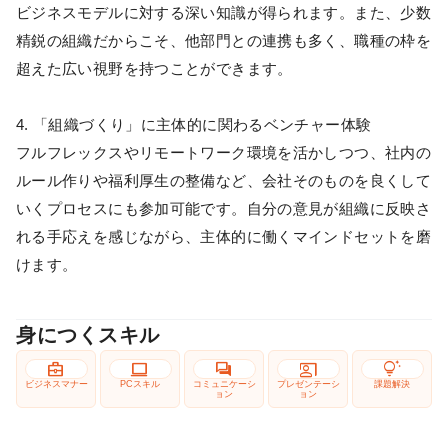
ビジネスモデルに対する深い知識が得られます。また、少数
精鋭の組織だからこそ、他部門との連携も多く、職種の枠を
超えた広い視野を持つことができます。
4. 「組織づくり」に主体的に関わるベンチャー体験
フルフレックスやリモートワーク環境を活かしつつ、社内の
ルール作りや福利厚生の整備など、会社そのものを良くして
いくプロセスにも参加可能です。自分の意見が組織に反映さ
れる手応えを感じながら、主体的に働くマインドセットを磨
けます。
身につくスキル
business_center
computer
forum
co_present
tips_and_updates
ビジネスマナー
PCスキル
コミュニケーシ
プレゼンテーシ
課題解決
ョン
ョン