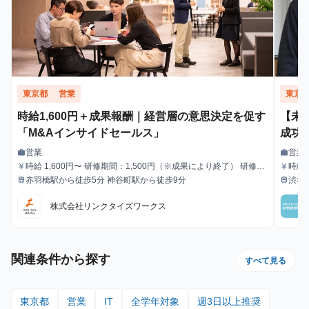
東京都
営業
東京
時給1,600円＋成果報酬｜経営層の意思決定を促す
【未
「M&Aインサイドセールス」
成功
営業
営業
work
work
職種
職種
時給 1,600円〜 研修期間：1,500円（※成果により終了） 研修終
時給1
currency_yen
currency_yen
給与
給与
了後：1,600円～ ＼アポ獲得によるインセンティブあり／ 1件〜1
赤羽橋駅から徒歩5分 神谷町駅から徒歩9分
渋谷
train
train
最寄駅
最寄駅
0件：10,000円 11件〜20件：20,000円 ※毎月獲得件数の計算
はリセットされます 給与モデル ■月48時間稼働、アポ10件の場
株式会社リンクタイズワークス
合：176,800円 内訳：48時間×時給1,600円＋10件×インセンティ
ブ10,000円 ■月80時間稼働、アポ20件の場合：428,000円 内
訳：80時間×時給1,600円＋10件（1件～10件）×インセンティブ
10,000円＋10件（11件～20件）×20,000円
関連条件から探す
すべて見る
東京都
営業
IT
全学年対象
週3日以上推奨