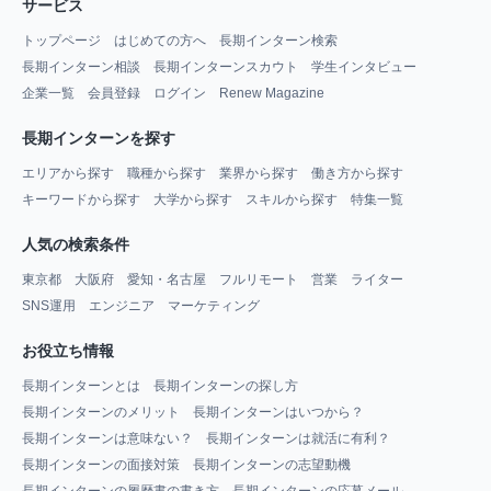
サービス
トップページ
はじめての方へ
長期インターン検索
長期インターン相談
長期インターンスカウト
学生インタビュー
企業一覧
会員登録
ログイン
Renew Magazine
長期インターンを探す
エリアから探す
職種から探す
業界から探す
働き方から探す
キーワードから探す
大学から探す
スキルから探す
特集一覧
人気の検索条件
東京都
大阪府
愛知・名古屋
フルリモート
営業
ライター
SNS運用
エンジニア
マーケティング
お役立ち情報
長期インターンとは
長期インターンの探し方
長期インターンのメリット
長期インターンはいつから？
長期インターンは意味ない？
長期インターンは就活に有利？
長期インターンの面接対策
長期インターンの志望動機