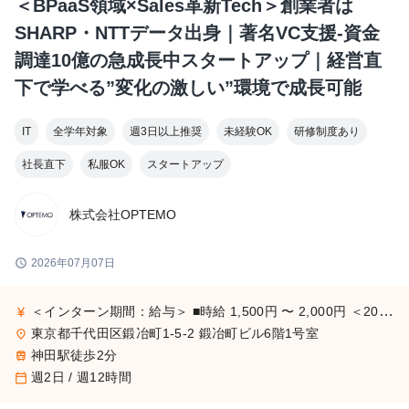
＜BPaaS領域×Sales革新Tech＞創業者は
SHARP・NTTデータ出身｜著名VC支援-資金
調達10億の急成長中スタートアップ｜経営直
下で学べる”変化の激しい”環境で成長可能
IT
全学年対象
週3日以上推奨
未経験OK
研修制度あり
社長直下
私服OK
スタートアップ
株式会社OPTEMO
schedule
2026年07月07日
＜インターン期間：給与＞ ■時給 1,500円 〜 2,000円 ＜2027年卒＞ ■年収 3,600,000円〜 ※年俸制（12回分割で支給） ※専門・大卒・院卒問わず：年俸 3,600,000円 ※基本給：242,437円 ※固定残業代：57,563円を含む/月（月30時間分）
currency_yen
東京都千代田区鍛冶町1-5-2 鍛冶町ビル6階1号室
place
神田駅徒歩2分
train
週2日 / 週12時間
calendar_today