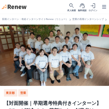
search
support_agent
login
Open
求人検索
無料相談
ログイン
chevron_right
chevron_right
長期インターン・有給インターンサイトRenew（リニュー）
営業の長期インターンシップ
東京都
営業
【対面開催｜早期選考特典付きインターン】