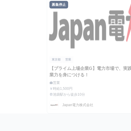
募集停止
東京都
営業
【プライム上場企業G】電力市場で、実
業力を身につける！
営業
work
職種
時給1,500円
currency_yen
給与
池袋駅から徒歩10分
train
最寄駅
Japan電力株式会社