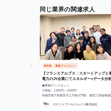
同じ業界の関連求人
chevron_left
東京都
事務/アシスタント
【フランスアルプス・スタートアップと
電力のJV企業にてエネルギー×データ分
再生可能エネルギー主力電源化に挑む！
事務/アシスタント
work
職種
ィールドスタッフ・アシスタントインタ
時給：1300円～1500円
currency_yen
給与
募集 グローバル且つフラットな職
都営地下鉄都営大江戸線大門駅・都営三田線御成
train
最寄駅
徒歩6分 JR山手線浜松町駅 徒歩8分
境でのコミュニケーションスキルの向上
エナジープールジャパン株式会社
も図ることができます 残業ほぼなし／大