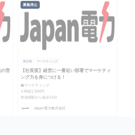
募集停止
東京都
マーケティング
践の営
【社長室】経営に一番近い部署でマーケティ
ング力を身につける！
マーケティング
work
職種
時給1,500円
currency_yen
給与
池袋駅から徒歩10分
train
最寄駅
Japan電力株式会社