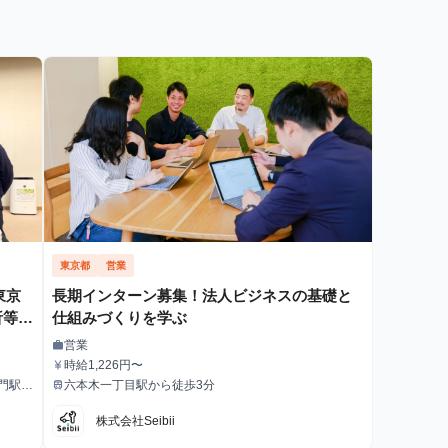
東京都
営業
東京
長期インターン募集！法人ビジネスの基礎と
析等で
仕組みづくりを学ぶ
】フ
営業
work
職種
ーン
時給1,226円〜
currency_yen
給与
場環
門駅
六本木一丁目駅から徒歩3分
train
最寄駅
機会
株式会社Seibii
手電