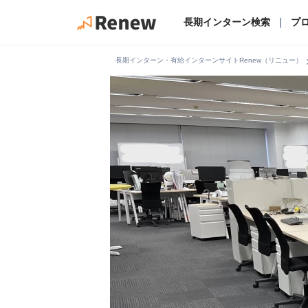
長期インターン検索
｜
プ
chevro
長期インターン・有給インターンサイトRenew（リニュー）