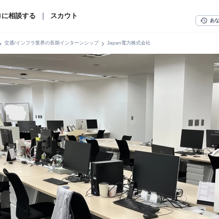
ロに相談する
｜
スカウト
history
あ
n_right
chevron_right
交通/インフラ業界の長期インターンシップ
Japan電力株式会社