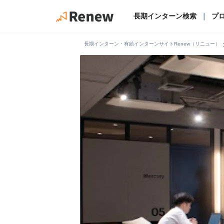
長期インターン検索
｜
プ
chevro
長期インターン・有給インターンサイトRenew（リニュー）