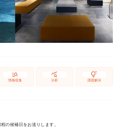
manage_search
query_stats
tips_and_updates
情報収集
分析
課題解決
日程の候補日をお送りします。