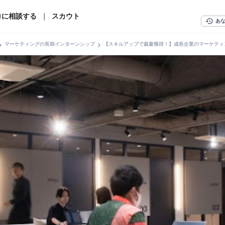
ロに相談する
｜
スカウト
history
あ
n_right
chevron_right
マーケティングの長期インターンシップ
【スキルアップで裁量獲得！】成長企業のマーケティ