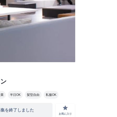
ーン
企業
半日OK
髪型自由
私服OK
grade
募集を終了しました
お気に入り