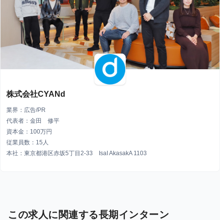
株式会社CYANd
業界：広告/PR
代表者：金田 修平
資本金：100万円
従業員数：15人
本社：東京都港区赤坂5丁目2-33 IsaI AkasakA 1103
この求人に関連する長期インターン