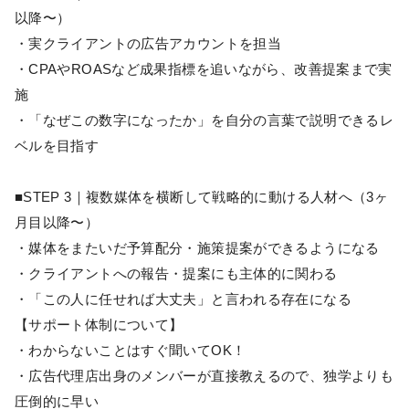
以降〜）
・実クライアントの広告アカウントを担当
・CPAやROASなど成果指標を追いながら、改善提案まで実
施
・「なぜこの数字になったか」を自分の言葉で説明できるレ
ベルを目指す
■STEP 3｜複数媒体を横断して戦略的に動ける人材へ（3ヶ
月目以降〜）
・媒体をまたいだ予算配分・施策提案ができるようになる
・クライアントへの報告・提案にも主体的に関わる
・「この人に任せれば大丈夫」と言われる存在になる
【サポート体制について】
・わからないことはすぐ聞いてOK！
・広告代理店出身のメンバーが直接教えるので、独学よりも
圧倒的に早い