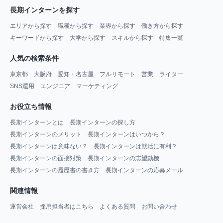
長期インターンを探す
エリアから探す
職種から探す
業界から探す
働き方から探す
キーワードから探す
大学から探す
スキルから探す
特集一覧
人気の検索条件
東京都
大阪府
愛知・名古屋
フルリモート
営業
ライター
SNS運用
エンジニア
マーケティング
お役立ち情報
長期インターンとは
長期インターンの探し方
長期インターンのメリット
長期インターンはいつから？
長期インターンは意味ない？
長期インターンは就活に有利？
長期インターンの面接対策
長期インターンの志望動機
長期インターンの履歴書の書き方
長期インターンの応募メール
関連情報
運営会社
採用担当者はこちら
よくある質問
お問い合わせ