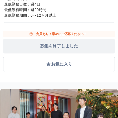
最低勤務日数：週4日
最低勤務時間：週20時間
最低勤務期間：6〜12ヶ月以上
face
定員あり：早めにご応募ください！
募集を終了しました
grade
お気に入り