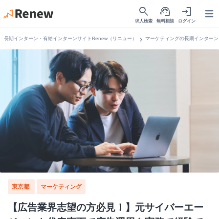
search
support_agent
login
Open
求人検索
無料相談
ログイン
chevron_right
長期インターン・有給インターンサイトRenew（リニュー）
マーケティングの長期インターン
東京都
マーケティング
【広告業界志望の方必見！】元サイバーエー