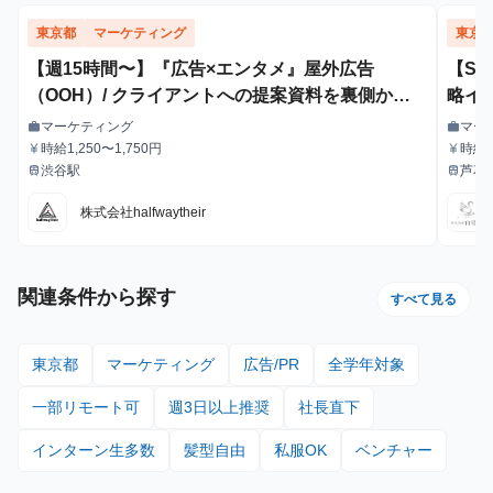
東京都
マーケティング
東京
【週15時間〜】『広告×エンタメ』屋外広告
【S
（OOH）/ クライアントへの提案資料を裏側から
略イ
支えるインターン！
マーケティング
マー
work
work
職種
職種
時給1,250〜1,750円
時給1
currency_yen
currency_yen
給与
給与
給・
渋谷駅
芦花
train
train
最寄駅
最寄駅
株式会社halfwaytheir
関連条件から探す
すべて見る
東京都
マーケティング
広告/PR
全学年対象
一部リモート可
週3日以上推奨
社長直下
インターン生多数
髪型自由
私服OK
ベンチャー