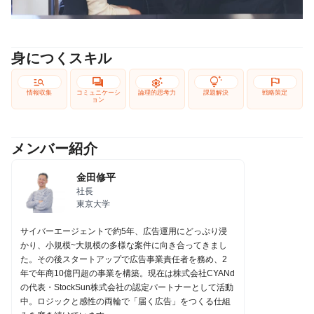
身につくスキル
manage_search
forum
settings_suggest
tips_and_updates
flag
情報収集
コミュニケーシ
論理的思考力
課題解決
戦略策定
ョン
メンバー紹介
金田修平
社長
東京大学
サイバーエージェントで約5年、広告運用にどっぷり浸
かり、小規模~大規模の多様な案件に向き合ってきまし
た。その後スタートアップで広告事業責任者を務め、2
年で年商10億円超の事業を構築。現在は株式会社CYANd
の代表・StockSun株式会社の認定パートナーとして活動
中。ロジックと感性の両輪で「届く広告」をつくる仕組