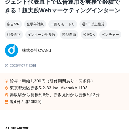
ジェント代表直下で広告運用を実務で経験で
きる！超実践Webマーケティングインターン
広告/PR
全学年対象
一部リモート可
週3日以上推奨
社長直下
インターン生多数
髪型自由
私服OK
ベンチャー
株式会社CYANd
schedule
2026年07月30日
給与：時給1,300円（研修期間あり・同条件）
currency_yen
東京都港区赤坂5-2-33 IsaI AkasakA 1103
place
赤坂駅から徒歩約8分、赤坂見附から徒歩約12分
train
週4日 / 週20時間
calendar_today