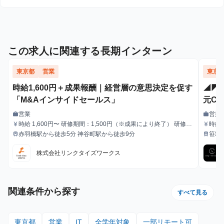
この求人に関連する長期インターン
東京都
営業
東京
時給1,600円＋成果報酬｜経営層の意思決定を促す
◢◤
「M&Aインサイドセールス」
元C
ル・
営業
営業
work
work
職種
職種
時給 1,600円〜 研修期間：1,500円（※成果により終了） 研修終
時給
currency_yen
currency_yen
給与
給与
了後：1,600円～ ＼アポ獲得によるインセンティブあり／ 1件〜1
赤羽橋駅から徒歩5分 神谷町駅から徒歩9分
笹塚
train
train
最寄駅
最寄駅
0件：10,000円 11件〜20件：20,000円 ※毎月獲得件数の計算
はリセットされます 給与モデル ■月48時間稼働、アポ10件の場
株式会社リンクタイズワークス
合：176,800円 内訳：48時間×時給1,600円＋10件×インセンティ
ブ10,000円 ■月80時間稼働、アポ20件の場合：428,000円 内
訳：80時間×時給1,600円＋10件（1件～10件）×インセンティブ
10,000円＋10件（11件～20件）×20,000円
関連条件から探す
すべて見る
東京都
営業
IT
全学年対象
一部リモート可