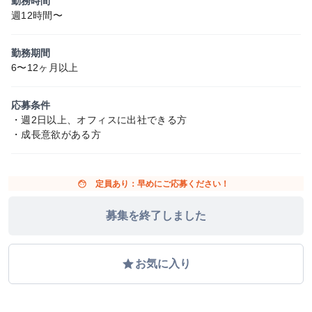
勤務時間
週12時間〜
勤務期間
6〜12ヶ月以上
応募条件
・週2日以上、オフィスに出社できる方
・成長意欲がある方
face
定員あり：早めにご応募ください！
募集を終了しました
grade
お気に入り