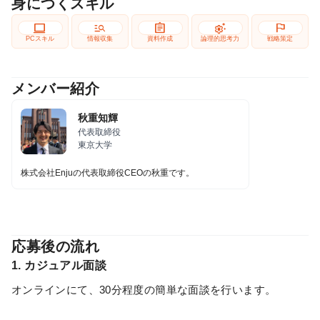
身につくスキル
computer
manage_search
assignment
settings_suggest
flag
PCスキル
情報収集
資料作成
論理的思考力
戦略策定
メンバー紹介
秋重知輝
代表取締役
東京大学
株式会社Enjuの代表取締役CEOの秋重です。
応募後の流れ
1. カジュアル面談
オンラインにて、30分程度の簡単な面談を行います。