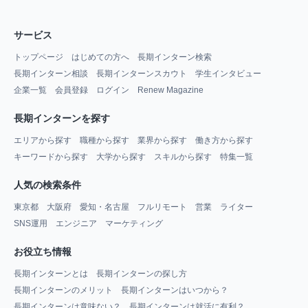
サービス
トップページ
はじめての方へ
長期インターン検索
長期インターン相談
長期インターンスカウト
学生インタビュー
企業一覧
会員登録
ログイン
Renew Magazine
長期インターンを探す
エリアから探す
職種から探す
業界から探す
働き方から探す
キーワードから探す
大学から探す
スキルから探す
特集一覧
人気の検索条件
東京都
大阪府
愛知・名古屋
フルリモート
営業
ライター
SNS運用
エンジニア
マーケティング
お役立ち情報
長期インターンとは
長期インターンの探し方
長期インターンのメリット
長期インターンはいつから？
長期インターンは意味ない？
長期インターンは就活に有利？