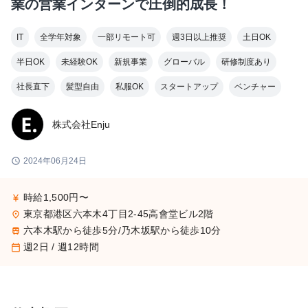
業の営業インターンで圧倒的成長！
IT
全学年対象
一部リモート可
週3日以上推奨
土日OK
半日OK
未経験OK
新規事業
グローバル
研修制度あり
社長直下
髪型自由
私服OK
スタートアップ
ベンチャー
株式会社Enju
schedule
2024年06月24日
時給1,500円〜
currency_yen
東京都港区六本木4丁目2-45高會堂ビル2階
place
六本木駅から徒歩5分/乃木坂駅から徒歩10分
train
週2日 / 週12時間
calendar_today