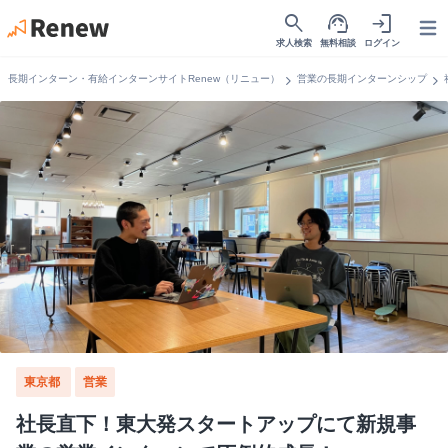
search
support_agent
login
Open
求人検索
無料相談
ログイン
chevron_right
chevron_right
長期インターン・有給インターンサイトRenew（リニュー）
営業の長期インターンシップ
東京都
営業
社長直下！東大発スタートアップにて新規事