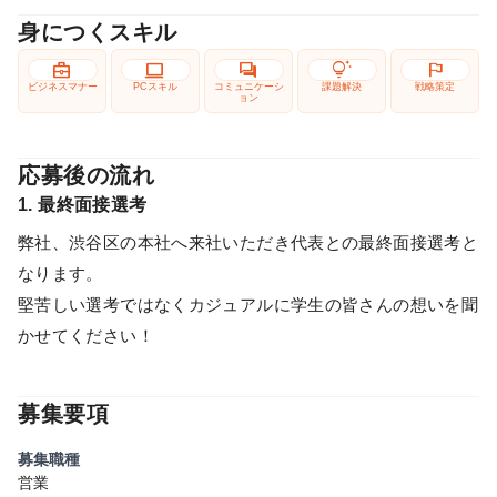
身につくスキル
business_center
computer
forum
tips_and_updates
flag
ビジネスマナー
PCスキル
コミュニケーシ
課題解決
戦略策定
ョン
応募後の流れ
1. 最終面接選考
弊社、渋谷区の本社へ来社いただき代表との最終面接選考と
なります。
堅苦しい選考ではなくカジュアルに学生の皆さんの想いを聞
かせてください！
募集要項
募集職種
営業