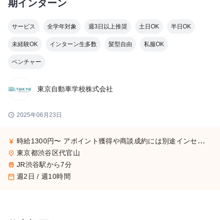
期インターン
サービス
全学年対象
週3日以上推奨
土日OK
半日OK
未経験OK
インターン生多数
髪型自由
私服OK
ベンチャー
東京自動車学校株式会社
schedule
2025年06月23日
時給1300円〜 アポイント獲得や商談成約には別途インセンティブ支給
currency_yen
東京都渋谷区代官山
place
JR渋谷駅から7分
train
週2日 / 週10時間
calendar_today