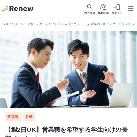
search
support_agent
login
Open
求人検索
無料相談
ログイン
chevron_right
chevron_right
長期インターン・有給インターンサイトRenew（リニュー）
営業の長期インターンシップ
東京都
営業
【週2日OK】営業職を希望する学生向けの長