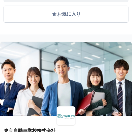
grade
お気に入り
東京自動車学校株式会社