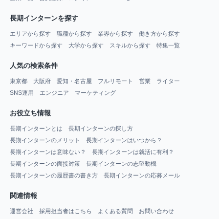
長期インターンを探す
エリアから探す
職種から探す
業界から探す
働き方から探す
キーワードから探す
大学から探す
スキルから探す
特集一覧
人気の検索条件
東京都
大阪府
愛知・名古屋
フルリモート
営業
ライター
SNS運用
エンジニア
マーケティング
お役立ち情報
長期インターンとは
長期インターンの探し方
長期インターンのメリット
長期インターンはいつから？
長期インターンは意味ない？
長期インターンは就活に有利？
長期インターンの面接対策
長期インターンの志望動機
長期インターンの履歴書の書き方
長期インターンの応募メール
関連情報
運営会社
採用担当者はこちら
よくある質問
お問い合わせ