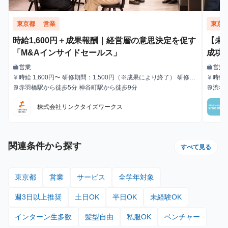
東京都
営業
東京
時給1,600円＋成果報酬｜経営層の意思決定を促す
【未
「M&Aインサイドセールス」
成功
営業
営業
work
work
職種
職種
時給 1,600円〜 研修期間：1,500円（※成果により終了） 研修終
時給1
currency_yen
currency_yen
給与
給与
了後：1,600円～ ＼アポ獲得によるインセンティブあり／ 1件〜1
赤羽橋駅から徒歩5分 神谷町駅から徒歩9分
渋谷
train
train
最寄駅
最寄駅
0件：10,000円 11件〜20件：20,000円 ※毎月獲得件数の計算
はリセットされます 給与モデル ■月48時間稼働、アポ10件の場
株式会社リンクタイズワークス
合：176,800円 内訳：48時間×時給1,600円＋10件×インセンティ
ブ10,000円 ■月80時間稼働、アポ20件の場合：428,000円 内
訳：80時間×時給1,600円＋10件（1件～10件）×インセンティブ
10,000円＋10件（11件～20件）×20,000円
関連条件から探す
すべて見る
東京都
営業
サービス
全学年対象
週3日以上推奨
土日OK
半日OK
未経験OK
インターン生多数
髪型自由
私服OK
ベンチャー