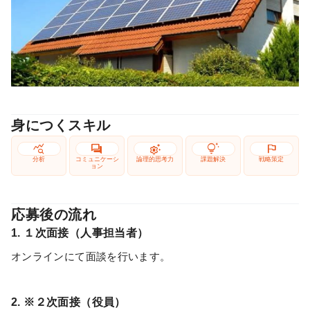
身につくスキル
query_stats
forum
settings_suggest
tips_and_updates
flag
分析
コミュニケーシ
論理的思考力
課題解決
戦略策定
ョン
応募後の流れ
1. １次面接（人事担当者）
オンラインにて面談を行います。
2. ※２次面接（役員）