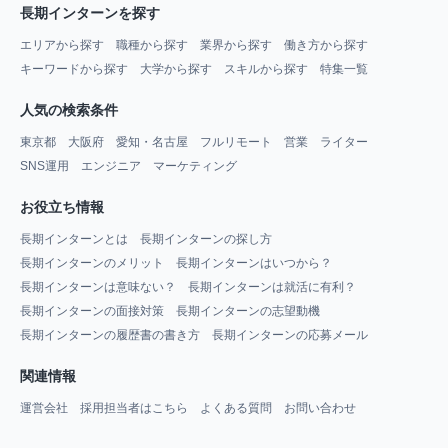
長期インターンを探す
エリアから探す
職種から探す
業界から探す
働き方から探す
キーワードから探す
大学から探す
スキルから探す
特集一覧
人気の検索条件
東京都
大阪府
愛知・名古屋
フルリモート
営業
ライター
SNS運用
エンジニア
マーケティング
お役立ち情報
長期インターンとは
長期インターンの探し方
長期インターンのメリット
長期インターンはいつから？
長期インターンは意味ない？
長期インターンは就活に有利？
長期インターンの面接対策
長期インターンの志望動機
長期インターンの履歴書の書き方
長期インターンの応募メール
関連情報
運営会社
採用担当者はこちら
よくある質問
お問い合わせ