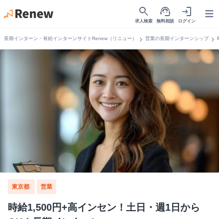
search
support_agent
login
Open
求人検索
無料相談
ログイン
chevron_right
chevron_right
長期インターン・有給インターンサイトRenew（リニュー）
営業の長期インターンシップ
東京都
営業
時給1,500円+高インセン！土日・週1日から