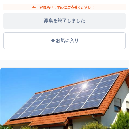
face
定員あり：早めにご応募ください！
募集を終了しました
grade
お気に入り