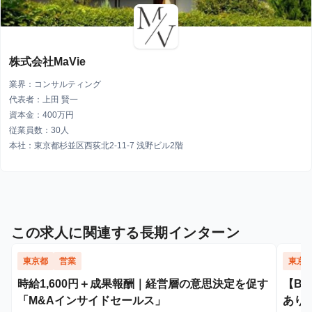
株式会社MaVie
業界：コンサルティング
代表者：上田 賢一
資本金：400万円
従業員数：30人
本社：東京都杉並区西荻北2-11-7 浅野ビル2階
この求人に関連する長期インターン
東京都
営業
東京
時給1,600円＋成果報酬｜経営層の意思決定を促す
【B
「M&Aインサイドセールス」
あり