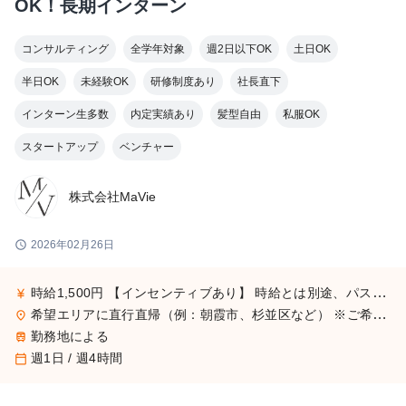
OK！長期インターン
コンサルティング
全学年対象
週2日以下OK
土日OK
半日OK
未経験OK
研修制度あり
社長直下
インターン生多数
内定実績あり
髪型自由
私服OK
スタートアップ
ベンチャー
株式会社MaVie
schedule
2026年02月26日
時給1,500円 【インセンティブあり】 時給とは別途、パスした商談が成約すると、1件あたり4〜8万円の高額インセンティブも発生します（受注率は30〜50％）。 未経験からスタートした方でも月平均20件のアポイント獲得が可能です。 【インターン生の収入例】 入社3か月目（学生・土日のみ勤務）：月収20万円（インセンティブ込み） 勤続1年（Wワーカー・土日のみ勤務）：月収45万円（インセンティブ込み）
currency_yen
希望エリアに直行直帰（例：朝霞市、杉並区など） ※ご希望に応じて勤務地調整可能
place
勤務地による
train
週1日 / 週4時間
calendar_today