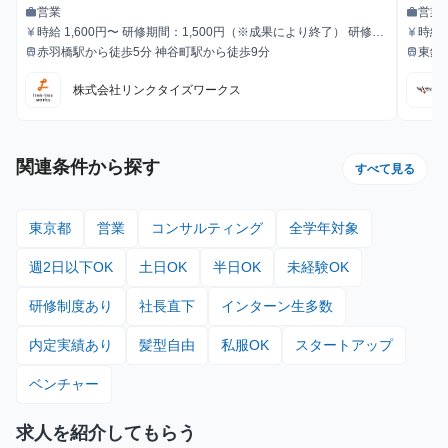
りが
営業
営業
work
work
職種
職種
時給 1,600円〜 研修期間：1,500円（※成果により終了） 研修終
時給1
currency_yen
currency_yen
給与
給与
了後：1,600円～ ＼アポ獲得によるインセンティブあり／ 1件〜1
赤羽橋駅から徒歩5分 神谷町駅から徒歩9分
東銀座
train
train
最寄駅
最寄駅
0件：10,000円 11件〜20件：20,000円 ※毎月獲得件数の計算
はリセットされます 給与モデル ■月48時間稼働、アポ10件の場
株式会社リンクタイズワークス
合：176,800円 内訳：48時間×時給1,600円＋10件×インセンティ
ブ10,000円 ■月80時間稼働、アポ20件の場合：428,000円 内
訳：80時間×時給1,600円＋10件（1件～10件）×インセンティブ
10,000円＋10件（11件～20件）×20,000円
関連条件から探す
すべて見る
東京都
営業
コンサルティング
全学年対象
週2日以下OK
土日OK
半日OK
未経験OK
研修制度あり
社長直下
インターン生多数
内定実績あり
髪型自由
私服OK
スタートアップ
ベンチャー
求人を紹介してもらう