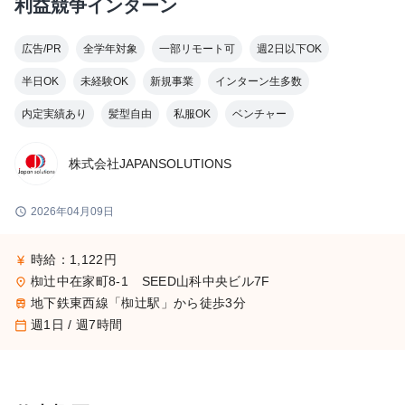
利益競争インターン
広告/PR
全学年対象
一部リモート可
週2日以下OK
半日OK
未経験OK
新規事業
インターン生多数
内定実績あり
髪型自由
私服OK
ベンチャー
株式会社JAPANSOLUTIONS
schedule
2026年04月09日
時給：1,122円
currency_yen
椥辻中在家町8-1 SEED山科中央ビル7F
place
地下鉄東西線「椥辻駅」から徒歩3分
train
週1日 / 週7時間
calendar_today