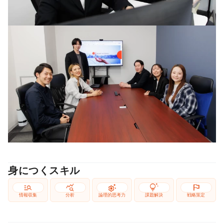
身につくスキル
manage_search
query_stats
settings_suggest
tips_and_updates
flag
情報収集
分析
論理的思考力
課題解決
戦略策定