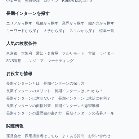
企業一覧
会員登録
ログイン
Renew Magazine
長期インターンを探す
エリアから探す
職種から探す
業界から探す
働き方から探す
キーワードから探す
大学から探す
スキルから探す
特集一覧
人気の検索条件
東京都
大阪府
愛知・名古屋
フルリモート
営業
ライター
SNS運用
エンジニア
マーケティング
お役立ち情報
長期インターンとは
長期インターンの探し方
長期インターンのメリット
長期インターンはいつから？
長期インターンは意味ない？
長期インターンは就活に有利？
長期インターンの面接対策
長期インターンの志望動機
長期インターンの履歴書の書き方
長期インターンの応募メール
関連情報
運営会社
採用担当者はこちら
よくある質問
お問い合わせ