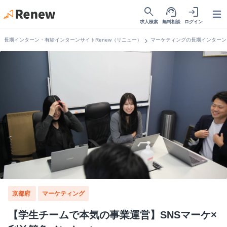
search
support_agent
login
Open
求人検索
無料相談
ログイン
chevron_right
長期インターン・有給インターンサイトRenew（リニュー）
マーケティングの長期インターン
京都府
マーケティング
【学生チームで本気の事業運営】SNSマーケ×