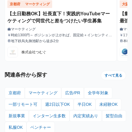
京都府
マーケティング
大阪
【土日勤務OK】社長直下！実践的YouTubeマー
【集
ケティングで同世代と差をつけたい学生募集
最強
エン
マーケティング
マー
work
work
職種
職種
時給1300円～ ポジションが上がれば、固定給＋インセンティブ
1ア
currency_yen
currency_yen
給与
給与
も可能。
る毎
地下鉄烏丸御池駅から徒歩2分
本町
train
train
最寄駅
最寄駅
株式会社つむぐ
関連条件から探す
すべて見る
京都府
マーケティング
広告/PR
全学年対象
一部リモート可
週2日以下OK
半日OK
未経験OK
新規事業
インターン生多数
内定実績あり
髪型自由
私服OK
ベンチャー