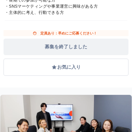
・SNSマーケティングや事業運営に興味がある方
・主体的に考え、行動できる方
face
定員あり：早めにご応募ください！
募集を終了しました
grade
お気に入り