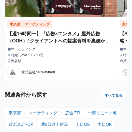
東京都
マーケティング
東京
【週15時間〜】『広告×エンタメ』屋外広告
【S
（OOH）/ クライアントへの提案資料を裏側から
略イ
支えるインターン！
マーケティング
マー
work
work
職種
職種
時給1,250〜1,750円
時給1
currency_yen
currency_yen
給与
給与
給・
渋谷駅
芦花
train
train
最寄駅
最寄駅
株式会社halfwaytheir
関連条件から探す
すべて見る
東京都
マーケティング
広告/PR
一部リモート可
週2日以下OK
週3日以上推奨
土日OK
半日OK