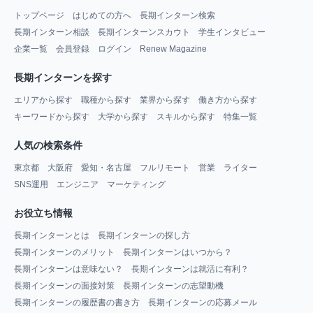
トップページ
はじめての方へ
長期インターン検索
長期インターン相談
長期インターンスカウト
学生インタビュー
企業一覧
会員登録
ログイン
Renew Magazine
長期インターンを探す
エリアから探す
職種から探す
業界から探す
働き方から探す
キーワードから探す
大学から探す
スキルから探す
特集一覧
人気の検索条件
東京都
大阪府
愛知・名古屋
フルリモート
営業
ライター
SNS運用
エンジニア
マーケティング
お役立ち情報
長期インターンとは
長期インターンの探し方
長期インターンのメリット
長期インターンはいつから？
長期インターンは意味ない？
長期インターンは就活に有利？
長期インターンの面接対策
長期インターンの志望動機
長期インターンの履歴書の書き方
長期インターンの応募メール