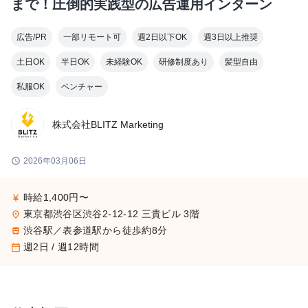
まで！圧倒的実践型の広告運用インターン
広告/PR
一部リモート可
週2日以下OK
週3日以上推奨
土日OK
半日OK
未経験OK
研修制度あり
髪型自由
私服OK
ベンチャー
株式会社BLITZ Marketing
schedule
2026年03月06日
時給1,400円〜
currency_yen
東京都渋谷区渋谷2-12-12 三貴ビル 3階
place
渋谷駅／表参道駅から徒歩約8分
train
週2日 / 週12時間
calendar_today