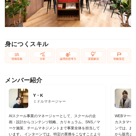
身につくスキル
manage_search
query_stats
settings_suggest
tips_and_updates
flag
情報収集
分析
論理的思考力
課題解決
戦略策定
メンバー紹介
Y・K
ミドルマネージャー
AIスクール事業のマネージャーとして、スクールの企
WEBマーケ
画・設計からコンテンツ戦略、カリキュラム、SNS／マ
カスタマーサ
ーケ施策、チームマネジメントまで事業全体を担当して
ンでは、お
います。 インターンでは、特定の業務をこなすことより
から販売ま