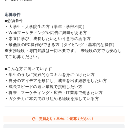
応募条件
■必須条件
・大学生・大学院生の方（学年・学部不問）
・Webマーケティングや広告に興味がある方
・素直に学び、成長したいという意欲のある方
・最低限のPC操作ができる方（タイピング・基本的な操作）
※実務経験・専門知識は一切不要です。 未経験の方でも安心し
てご応募ください。
■こんな方に向いています
・学生のうちに実践的なスキルを身につけたい方
・自分のアイデアを形にし、成果を出す経験をしたい方
・成長スピードの速い環境で挑戦したい方
・将来、マーケティング・広告・IT業界で働きたい方
・ガクチカに本気で取り組める経験を探している方
face
定員あり：早めにご応募ください！