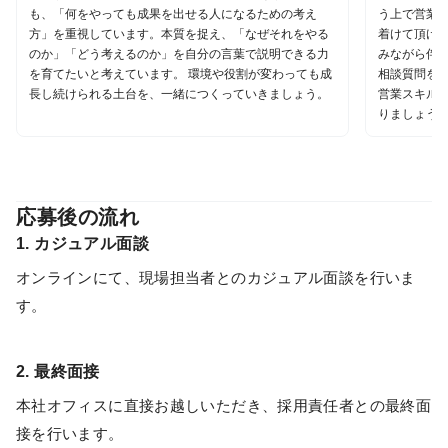
も、「何をやっても成果を出せる人になるための考え
う上で営業
方」を重視しています。本質を捉え、「なぜそれをやる
着けて頂けれ
のか」「どう考えるのか」を自分の言葉で説明できる力
みながら伴
を育てたいと考えています。 環境や役割が変わっても成
相談質問をし
長し続けられる土台を、一緒につくっていきましょう。
営業スキル
りましょう
応募後の流れ
1. カジュアル面談
オンラインにて、現場担当者とのカジュアル面談を行いま
す。
2. 最終面接
本社オフィスに直接お越しいただき、採用責任者との最終面
接を行います。