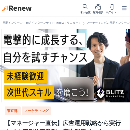
search
support_agent
login
Open
求人検索
無料相談
ログイン
chevron_right
長期インターン・有給インターンサイトRenew（リニュー）
マーケティングの長期インターン
東京都
マーケティング
【マネージャー直伝】広告運用戦略から実行