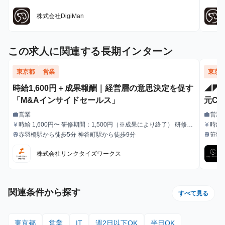
最寄駅
最寄駅
株式会社DigiMan
この求人に関連する長期インターン
東京都
営業
東京
時給1,600円＋成果報酬｜経営層の意思決定を促す
◢◤
「M&Aインサイドセールス」
元C
ル・
営業
営業
work
work
職種
職種
時給 1,600円〜 研修期間：1,500円（※成果により終了） 研修終
時給
currency_yen
currency_yen
給与
給与
了後：1,600円～ ＼アポ獲得によるインセンティブあり／ 1件〜1
赤羽橋駅から徒歩5分 神谷町駅から徒歩9分
笹塚
train
train
最寄駅
最寄駅
0件：10,000円 11件〜20件：20,000円 ※毎月獲得件数の計算
はリセットされます 給与モデル ■月48時間稼働、アポ10件の場
株式会社リンクタイズワークス
合：176,800円 内訳：48時間×時給1,600円＋10件×インセンティ
ブ10,000円 ■月80時間稼働、アポ20件の場合：428,000円 内
訳：80時間×時給1,600円＋10件（1件～10件）×インセンティブ
10,000円＋10件（11件～20件）×20,000円
関連条件から探す
すべて見る
東京都
営業
IT
週2日以下OK
半日OK