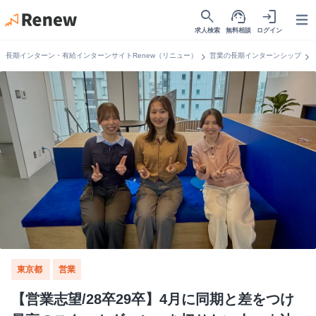
search
support_agent
login
Open
求人検索
無料相談
ログイン
chevron_right
chevron_right
長期インターン・有給インターンサイトRenew（リニュー）
営業の長期インターンシップ
東京都
営業
【営業志望/28卒29卒】4月に同期と差をつけ