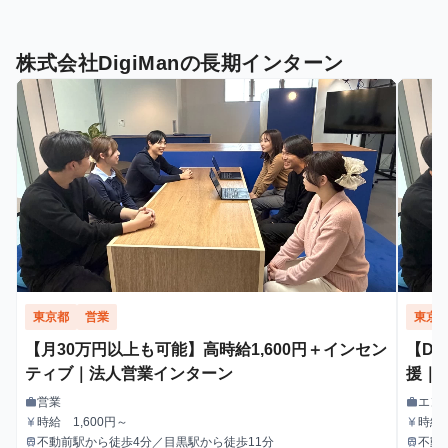
株式会社DigiManの長期インターン
東京都
営業
東京
【月30万円以上も可能】高時給1,600円＋インセン
【DX
ティブ｜法人営業インターン
援｜
営業
エン
work
work
職種
職種
時給 1,600円～
時給 
currency_yen
currency_yen
給与
給与
不動前駅から徒歩4分／目黒駅から徒歩11分
不動
train
train