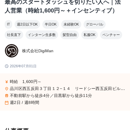
最高のスタートダッシュを切りたい人へ｜法
人営業（時給1,600円～＋インセンティブ）
IT
週2日以下OK
半日OK
未経験OK
グローバル
社長直下
インターン生多数
髪型自由
私服OK
ベンチャー
株式会社DigiMan
schedule
2026年07月01日
時給 1,600円～
currency_yen
品川区西五反田３丁目１２−１４ リードシー西五反田ビル7-8階（受付8階）
place
不動前駅から徒歩4分／目黒駅から徒歩11分
train
週2日 / 週8時間
calendar_today