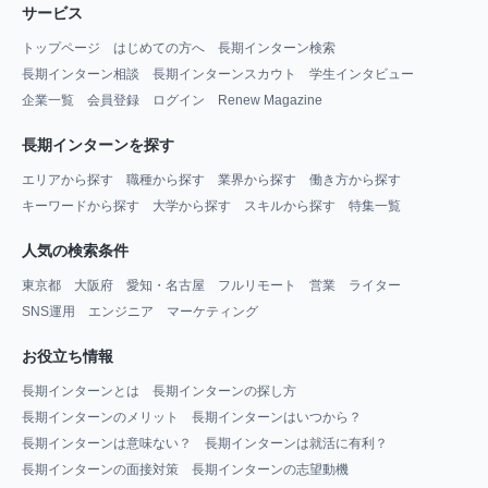
サービス
トップページ
はじめての方へ
長期インターン検索
長期インターン相談
長期インターンスカウト
学生インタビュー
企業一覧
会員登録
ログイン
Renew Magazine
長期インターンを探す
エリアから探す
職種から探す
業界から探す
働き方から探す
キーワードから探す
大学から探す
スキルから探す
特集一覧
人気の検索条件
東京都
大阪府
愛知・名古屋
フルリモート
営業
ライター
SNS運用
エンジニア
マーケティング
お役立ち情報
長期インターンとは
長期インターンの探し方
長期インターンのメリット
長期インターンはいつから？
長期インターンは意味ない？
長期インターンは就活に有利？
長期インターンの面接対策
長期インターンの志望動機