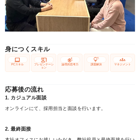
身につくスキル
computer
co_present
settings_suggest
tips_and_updates
groups
PCスキル
プレゼンテーシ
論理的思考力
課題解決
マネジメント
ョン
応募後の流れ
1. カジュアル面談
オンラインにて、採用担当と面談を行います。
2. 最終面接
本社オフィスにお越しいただき、弊社役員と最終面接を行い