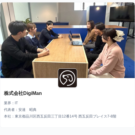
株式会社DigiMan
業界：IT
代表者：安達 昭典
本社：東京都品川区西五反田三丁目12番14号 西五反田プレイス7-8階