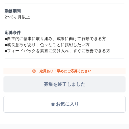
勤務期間
2〜3ヶ月以上
応募条件
■自主的に物事に取り組み、成果に向けて行動できる方
■成長意欲があり、色々なことに挑戦したい方
■フィードバックを素直に受け入れ、すぐに改善できる方
face
定員あり：早めにご応募ください！
募集を終了しました
grade
お気に入り