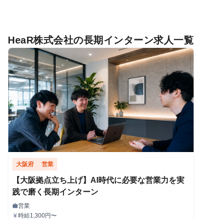
HeaR株式会社の長期インターン求人一覧
大阪府
営業
【大阪拠点立ち上げ】AI時代に必要な営業力を実
践で磨く長期インターン
営業
work
職種
時給1,300円〜
currency_yen