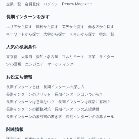
企業一覧
会員登録
ログイン
Renew Magazine
長期インターンを探す
エリアから探す
職種から探す
業界から探す
働き方から探す
キーワードから探す
大学から探す
スキルから探す
特集一覧
人気の検索条件
東京都
大阪府
愛知・名古屋
フルリモート
営業
ライター
SNS運用
エンジニア
マーケティング
お役立ち情報
長期インターンとは
長期インターンの探し方
長期インターンのメリット
長期インターンはいつから？
長期インターンは意味ない？
長期インターンは就活に有利？
長期インターンの面接対策
長期インターンの志望動機
長期インターンの履歴書の書き方
長期インターンの応募メール
関連情報