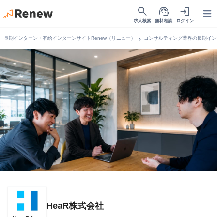
search
support_agent
login
Open
求人検索
無料相談
ログイン
chevron_right
長期インターン・有給インターンサイトRenew（リニュー）
コンサルティング業界の長期イン
HeaR株式会社