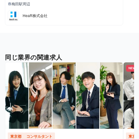
給与
梅田駅周辺
train
最寄駅
HeaR株式会社
同じ業界の関連求人
NEW
東京都
コンサルタント
東京