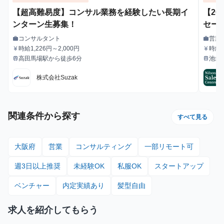
【超高難易度】コンサル業務を経験したい長期イ
【20
ンターン生募集！
セー
業力
コンサルタント
営業
work
work
職種
職種
か？
時給1,226円～2,000円
時給1
currency_yen
currency_yen
給与
給与
高田馬場駅から徒歩6分
池袋
train
train
#1.
最寄駅
最寄駅
期・
株式会社Suzak
関連条件から探す
すべて見る
大阪府
営業
コンサルティング
一部リモート可
週3日以上推奨
未経験OK
私服OK
スタートアップ
ベンチャー
内定実績あり
髪型自由
求人を紹介してもらう