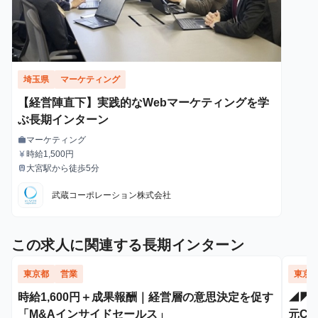
埼玉県
マーケティング
【経営陣直下】実践的なWebマーケティングを学
ぶ長期インターン
マーケティング
work
職種
時給1,500円
currency_yen
給与
大宮駅から徒歩5分
train
最寄駅
武蔵コーポレーション株式会社
この求人に関連する長期インターン
東京都
営業
東京
時給1,600円＋成果報酬｜経営層の意思決定を促す
◢◤
「M&Aインサイドセールス」
元C