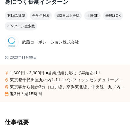
身につく長期インターン
不動産/建築
全学年対象
週3日以上推奨
土日OK
未経験OK
インターン生多数
武蔵コーポレーション株式会社
schedule
2023年11月09日
1,600円～2,000円 ■営業成績に応じて昇給あり！
currency_yen
東京都千代田区丸の内1-11-1パシフィックセンチュリープレイス丸の内29階
place
東京駅から徒歩3分（山手線、京浜東北線、中央線、丸ノ内線、他） ビジネスの中心地である丸の内で働きませんか？
train
週3日 / 週15時間
calendar_today
仕事概要