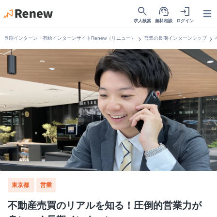
search
support_agent
login
Open
求人検索
無料相談
ログイン
chevron_right
chevron_right
長期インターン・有給インターンサイトRenew（リニュー）
営業の長期インターンシップ
東京都
営業
不動産売買のリアルを知る！圧倒的営業力が