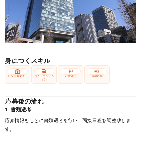
身につくスキル
business_center
forum
flag
manage_search
ビジネスマナー
コミュニケーシ
戦略策定
情報収集
ョン
応募後の流れ
1. 書類選考
応募情報をもとに書類選考を行い、面接日程を調整致しま
す。