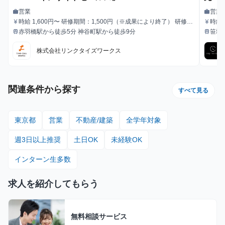
ル・
営業
営業
work
work
職種
職種
時給 1,600円〜 研修期間：1,500円（※成果により終了） 研修終
時給
currency_yen
currency_yen
給与
給与
了後：1,600円～ ＼アポ獲得によるインセンティブあり／ 1件〜1
赤羽橋駅から徒歩5分 神谷町駅から徒歩9分
笹塚
train
train
最寄駅
最寄駅
0件：10,000円 11件〜20件：20,000円 ※毎月獲得件数の計算
はリセットされます 給与モデル ■月48時間稼働、アポ10件の場
株式会社リンクタイズワークス
合：176,800円 内訳：48時間×時給1,600円＋10件×インセンティ
ブ10,000円 ■月80時間稼働、アポ20件の場合：428,000円 内
訳：80時間×時給1,600円＋10件（1件～10件）×インセンティブ
10,000円＋10件（11件～20件）×20,000円
関連条件から探す
すべて見る
東京都
営業
不動産/建築
全学年対象
週3日以上推奨
土日OK
未経験OK
インターン生多数
求人を紹介してもらう
無料相談サービス