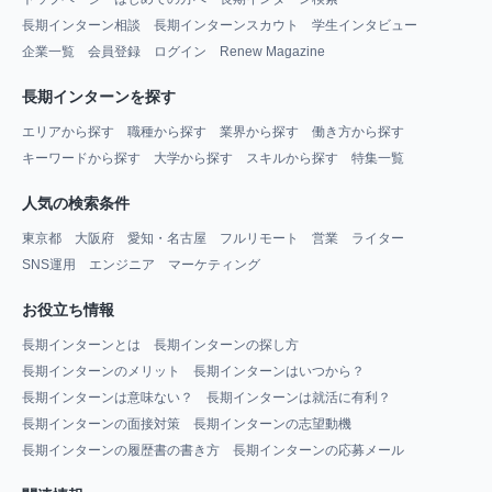
長期インターン相談
長期インターンスカウト
学生インタビュー
企業一覧
会員登録
ログイン
Renew Magazine
長期インターンを探す
エリアから探す
職種から探す
業界から探す
働き方から探す
キーワードから探す
大学から探す
スキルから探す
特集一覧
人気の検索条件
東京都
大阪府
愛知・名古屋
フルリモート
営業
ライター
SNS運用
エンジニア
マーケティング
お役立ち情報
長期インターンとは
長期インターンの探し方
長期インターンのメリット
長期インターンはいつから？
長期インターンは意味ない？
長期インターンは就活に有利？
長期インターンの面接対策
長期インターンの志望動機
長期インターンの履歴書の書き方
長期インターンの応募メール