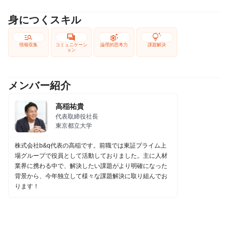
身につくスキル
manage_search
forum
settings_suggest
tips_and_updates
情報収集
コミュニケーシ
論理的思考力
課題解決
ョン
メンバー紹介
高稲祐貴
代表取締役社長
東京都立大学
株式会社b&q代表の高稲です。前職では東証プライム上
場グループで役員として活動しておりました。主に人材
業界に携わる中で、解決したい課題がより明確になった
背景から、今年独立して様々な課題解決に取り組んでお
ります！