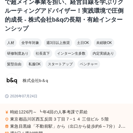
で超メイン事業を担い、経営目線を学ぶリク
ルーティングアドバイザー！実践環境で圧倒
的成長 - 株式会社b&qの長期・有給インター
ンシップ
人材
全学年対象
週3日以上推奨
土日OK
未経験OK
研修制度あり
社長直下
インターン生多数
内定実績あり
髪型自由
私服OK
スタートアップ
ベンチャー
株式会社b＆q
schedule
2026年07月24日
時給1226円～ ┗年4回の人事考課で昇給
currency_yen
東京都品川区西五反田３丁目７−１４ 三信ビル ５階
place
東急目黒線「不動前駅」から（出口から徒歩約6～7分） JR山手線／都営浅草線／東急池上線「五反田駅」から（A2出口または東口から徒歩約8～9分） 東急池上線「大崎広小路駅」から（徒歩約8分）
train