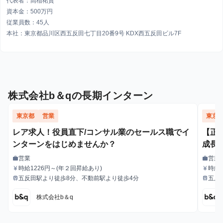
代表者：高稲祐貴
資本金：500万円
従業員数：45人
本社：東京都品川区西五反田七丁目20番9号 KDX西五反田ビル7F
株式会社b＆qの長期インターン
東京都
営業
東京
レア求人！役員直下/コンサル業のセールス職でイ
【正
ンターンをはじめませんか？
成長
営業
営業
work
work
職種
職種
時給1226円～(年２回昇給あり)
時給
currency_yen
currency_yen
給与
給与
給
五反田駅より徒歩8分、不動前駅より徒歩4分
五反
train
train
最寄駅
最寄駅
株式会社b＆q