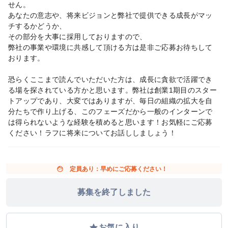
せん。
あなたの意志や、将来ビジョンと弊社で提供できる成長がマッ
チするかどうか、
その部分を大事に採用しておりますので、
弊社の事業や環境に共感して頂ける方は是非ご応募お待ちして
おります。
恐らくここまで読んでいただいた方は、成長に貪欲で活躍でき
る場を探されている方かと思います。弊社は創業1期目のスター
トアップであり、大変ではありますが、毎日の組織の拡大を自
分たちで作り上げる、このフェーズだから一般のインターンで
は得られないような経験を積めると思います！お気軽にご応募
ください！ラフに将来についてお話ししましょう！
face
定員あり：早めにご応募ください！
募集を終了しました
grade
お気に入り