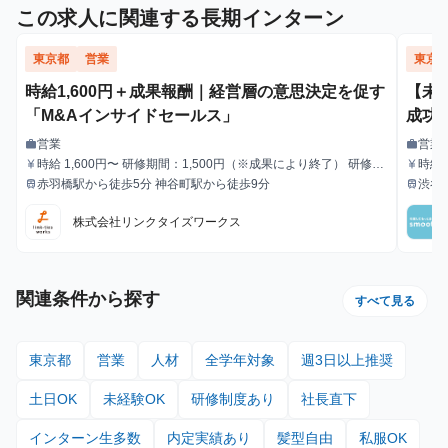
この求人に関連する長期インターン
東京都
営業
東京
時給1,600円＋成果報酬｜経営層の意思決定を促す
【未
「M&Aインサイドセールス」
成功
営業
営業
work
work
職種
職種
時給 1,600円〜 研修期間：1,500円（※成果により終了） 研修終
時給1
currency_yen
currency_yen
給与
給与
了後：1,600円～ ＼アポ獲得によるインセンティブあり／ 1件〜1
赤羽橋駅から徒歩5分 神谷町駅から徒歩9分
渋谷
train
train
最寄駅
最寄駅
0件：10,000円 11件〜20件：20,000円 ※毎月獲得件数の計算
はリセットされます 給与モデル ■月48時間稼働、アポ10件の場
株式会社リンクタイズワークス
合：176,800円 内訳：48時間×時給1,600円＋10件×インセンティ
ブ10,000円 ■月80時間稼働、アポ20件の場合：428,000円 内
訳：80時間×時給1,600円＋10件（1件～10件）×インセンティブ
10,000円＋10件（11件～20件）×20,000円
関連条件から探す
すべて見る
東京都
営業
人材
全学年対象
週3日以上推奨
土日OK
未経験OK
研修制度あり
社長直下
インターン生多数
内定実績あり
髪型自由
私服OK