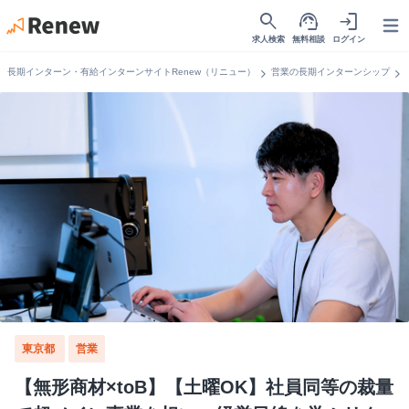
search
support_agent
login
Open
求人検索
無料相談
ログイン
chevron_right
chevron_right
長期インターン・有給インターンサイトRenew（リニュー）
営業の長期インターンシップ
東京都
営業
【無形商材×toB】【土曜OK】社員同等の裁量