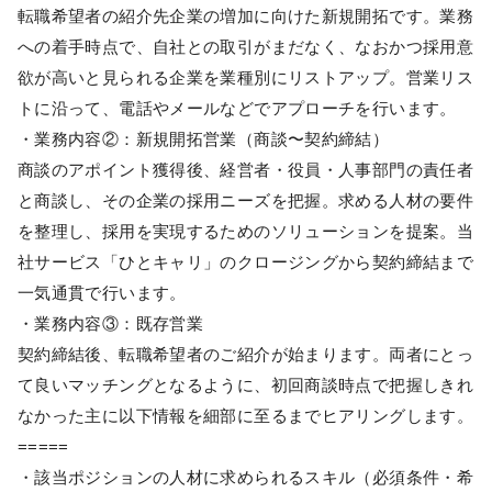
転職希望者の紹介先企業の増加に向けた新規開拓です。業務
への着手時点で、自社との取引がまだなく、なおかつ採用意
欲が高いと見られる企業を業種別にリストアップ。営業リス
トに沿って、電話やメールなどでアプローチを行います。
・業務内容②：新規開拓営業（商談〜契約締結）
商談のアポイント獲得後、経営者・役員・人事部門の責任者
と商談し、その企業の採用ニーズを把握。求める人材の要件
を整理し、採用を実現するためのソリューションを提案。当
社サービス「ひとキャリ」のクロージングから契約締結まで
一気通貫で行います。
・業務内容③：既存営業
契約締結後、転職希望者のご紹介が始まります。両者にとっ
て良いマッチングとなるように、初回商談時点で把握しきれ
なかった主に以下情報を細部に至るまでヒアリングします。
=====
・該当ポジションの人材に求められるスキル（必須条件・希