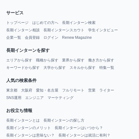
サービス
トップページ
はじめての方へ
長期インターン検索
長期インターン相談
長期インターンスカウト
学生インタビュー
企業一覧
会員登録
ログイン
Renew Magazine
長期インターンを探す
エリアから探す
職種から探す
業界から探す
働き方から探す
キーワードから探す
大学から探す
スキルから探す
特集一覧
人気の検索条件
東京都
大阪府
愛知・名古屋
フルリモート
営業
ライター
SNS運用
エンジニア
マーケティング
お役立ち情報
長期インターンとは
長期インターンの探し方
長期インターンのメリット
長期インターンはいつから？
長期インターンは意味ない？
長期インターンは就活に有利？