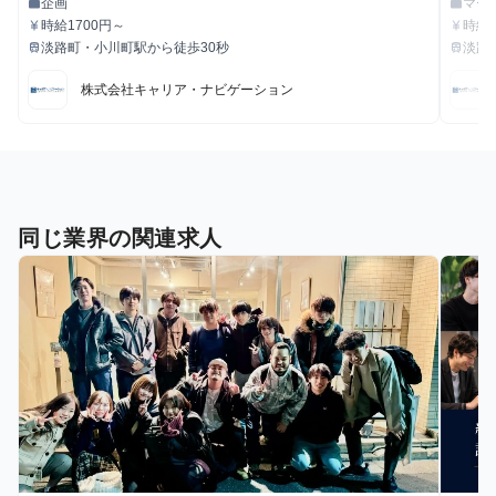
企画
マー
work
work
職種
職種
時給1700円～
時給
currency_yen
currency_yen
給与
給与
淡路町・小川町駅から徒歩30秒
淡路
train
train
最寄駅
最寄駅
株式会社キャリア・ナビゲーション
同じ業界の関連求人