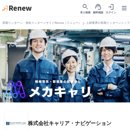
search
support_agent
login
Open
求人検索
無料相談
ログイン
chevron_right
長期インターン・有給インターンサイトRenew（リニュー）
人材業界の長期インターンシップ
株式会社キャリア・ナビゲーション