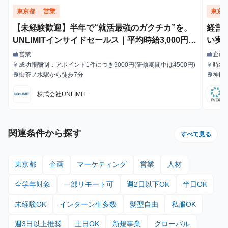
東京都
営業
東京
【未経験歓迎】半年で“就活最強のガクチカ”を。
経営
UNLIMITインサイドセールス｜平均時給3,000円で
い実
成果もキャリアも掴む
営業
企画
work
work
職種
職種
成功報酬制：アポイント1件につき9000円(研修期間中は4500円)
時給
currency_yen
currency_yen
給与
給与
御茶ノ水駅から徒歩7分
神田
train
train
最寄駅
最寄駅
株式会社UNLIMIT
関連条件から探す
すべて見る
東京都
企画
マーケティング
営業
人材
全学年対象
一部リモート可
週2日以下OK
半日OK
未経験OK
インターン生多数
髪型自由
私服OK
週3日以上推奨
土日OK
新規事業
グローバル