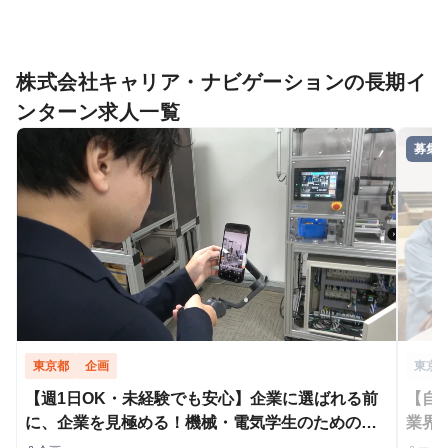
株式会社キャリア・ナビゲーションの長期イ
ンターン求人一覧
募集
東京都
企画
東京
【週1日OK・未経験でも安心】企業に選ばれる前
【自
に、企業を見極める！機械・電気学生のための企
業界
業取材インターン
ーン