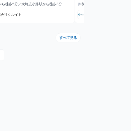
給与
います。 経験、成果をフェア
から徒歩5分／大崎広小路駅から徒歩3分
表参道駅から徒歩5分（銀座線
train
最寄駅
に向けたマイルストーンの可視
式会社クルイト
Techs Plus株式会社
すべて見る
業