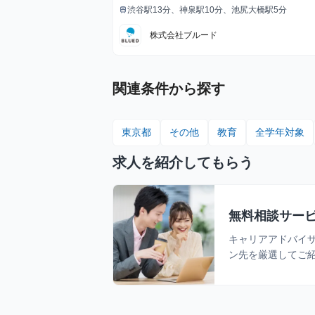
給与
ます
渋谷駅13分、神泉駅10分、池尻大橋駅5分
train
最寄駅
株式会社ブルード
関連条件から探す
東京都
その他
教育
全学年対象
求人を紹介してもらう
無料相談サー
キャリアアドバイ
ン先を厳選してご