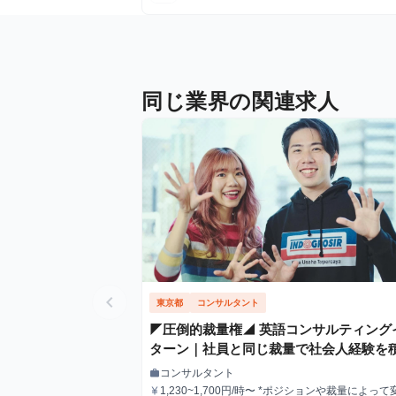
同じ業界の関連求人
chevron_left
東京都
コンサルタント
◤圧倒的裁量権◢ 英語コンサルティング
ターン｜社員と同じ裁量で社会人経験を
る長期インターン
コンサルタント
work
職種
1,230~1,700円/時〜 *ポジションや裁量によって変動し
currency_yen