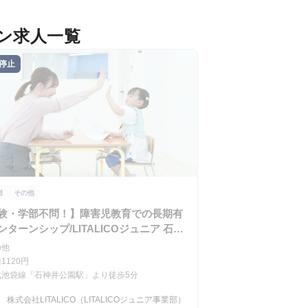
ーン求人一覧
停止
都
その他
験・学部不問！】障害児教育での長期有
ンターンシップ/LITALICOジュニア 石神
園
の他
1120円
武池袋線「石神井公園駅」より徒歩5分
駅
株式会社LITALICO（LITALICOジュニア事業部）