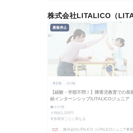
株式会社LITALICO（
募集停止
東京都
その他
【経験・学部不問！】障害児教育での長
給インターンシップ/LITALICOジュニア
その他
work
職種
時給1,200円
currency_yen
給与
各教室ごとに異なる
train
最寄駅
株式会社LITALICO（LITALICOジュニア事