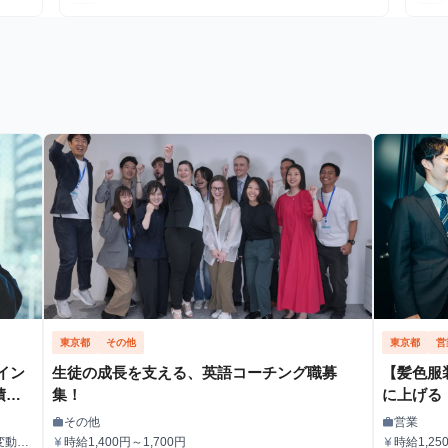
東京都
その他
東京都
営
イン
生徒の成長を支える、英語コーチング職募
【髪色服
積め
集！
に上げる
インサイ
その他
営業
work
work
職種
職種
時給1,400円～1,700円
時給1,2
currency_yen
currency_yen