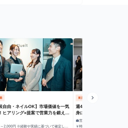
chevron_right
業
東京都
営業
装自由・ネイルOK】市場価値を一気
週4日から！教育ベンチャ
！ヒアリング×提案で営業力を鍛える
身につける長期インターン
ドセールスのインターン大募集！
営業
work
職種
50～2,000円 ※経験や実績に基づいて確定しま
時給1,226円〜 インターン生
currency_yen