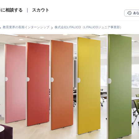
ロに相談する
｜
スカウト
history
あ
n_right
chevron_right
教育業界の長期インターンシップ
株式会社LITALICO（LITALICOジュニア事業部）