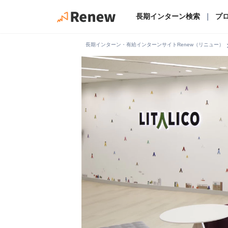
長期インターン検索
｜
プ
chevro
長期インターン・有給インターンサイトRenew（リニュー）