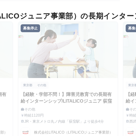
LITALICOジュニア事業部）の長期インタ
募集停止
募集
東京都
その他
東京
期有
【経験・学部不問！】障害児教育での長期有
【経
給インターンシップ/LITALICOジュニア 荻窪
給イ
井公
その他
そ
work
work
職種
職種
時給1120円
時給
currency_yen
currency_yen
給与
給与
JR・東京メトロ丸ノ内線「荻窪駅」より徒歩4分
西
train
train
最寄駅
最寄
業部）
株式会社LITALICO（LITALICOジュニア事業部）