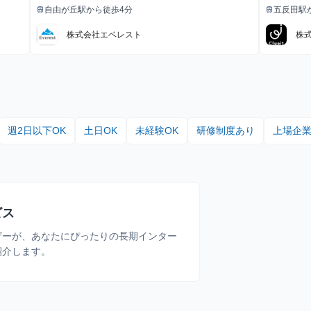
給与
給与
す。
自由が丘駅から徒歩4分
五反田駅
train
train
最寄駅
最寄駅
株式会社エベレスト
株
週2日以下OK
土日OK
未経験OK
研修制度あり
上場企
ビス
ザーが、あなたにぴったりの長期インター
紹介します。