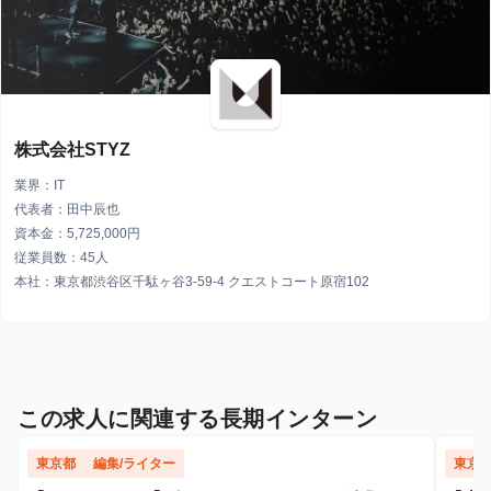
株式会社STYZ
業界：IT
代表者：田中辰也
資本金：5,725,000円
従業員数：45人
本社：東京都渋谷区千駄ヶ谷3-59-4 クエストコート原宿102
この求人に関連する長期インターン
東京都
編集/ライター
東京