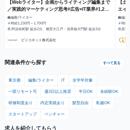
【Webライター】企画からライティング編集まで
【土
／実践的マーケティング思考#広告×IT業界#1,2年
エイ
生積極採用
編集/ライター
編集
work
work
職種
職種
時給1,230円～1,700円
時給1
currency_yen
currency_yen
給与
給与
JR浜松町駅 徒歩2分、都営大江戸・浅草線大門駅 徒歩3分
原宿
train
train
最寄駅
最寄駅
ビジコネット株式会社
関連条件から探す
すべて見る
東京都
編集/ライター
IT
全学年対象
一部リモート可
週3日以上推奨
半日OK
未経験OK
研修制度あり
内定実績あり
髪型自由
私服OK
スタートアップ
ベンチャー
求人を紹介してもらう