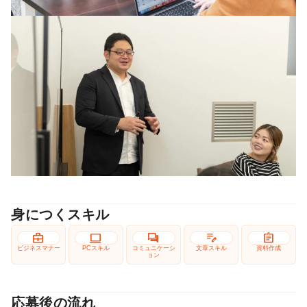
身につくスキル
business_center
computer
forum
edit_note
assignment
ビジネスマナー
PCスキル
コミュニケーシ
文章スキル
資料作成
ョン
応募後の流れ