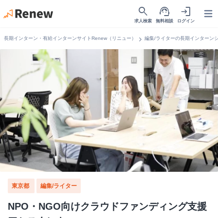
search
support_agent
login
Open
求人検索
無料相談
ログイン
chevron_right
長期インターン・有給インターンサイトRenew（リニュー）
編集/ライターの長期インターン
東京都
編集/ライター
NPO・NGO向けクラウドファンディング支援