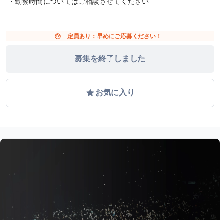
・勤務時間についてはご相談させてください
face
定員あり：早めにご応募ください！
募集を終了しました
grade
お気に入り