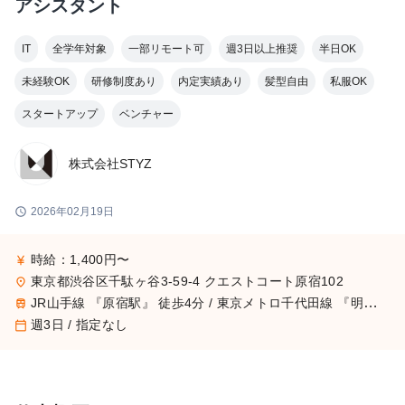
アシスタント
IT
全学年対象
一部リモート可
週3日以上推奨
半日OK
未経験OK
研修制度あり
内定実績あり
髪型自由
私服OK
スタートアップ
ベンチャー
株式会社STYZ
schedule
2026年02月19日
時給：1,400円〜
currency_yen
東京都渋谷区千駄ヶ谷3-59-4 クエストコート原宿102
place
JR山手線 『原宿駅』 徒歩4分 / 東京メトロ千代田線 『明治神宮前駅』 徒歩6分 / 東京メトロ副都心線 『北参道駅』 徒歩6分
train
週3日 / 指定なし
calendar_today