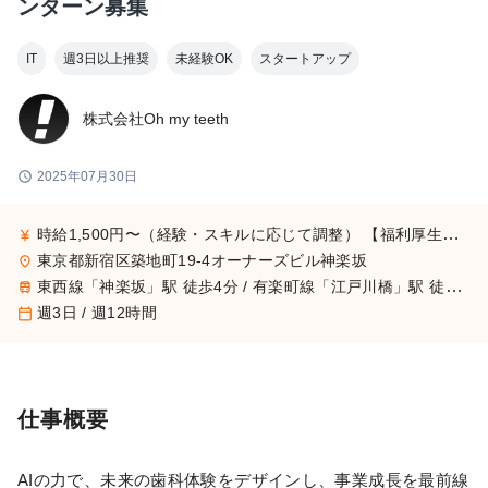
ンターン募集
IT
週3日以上推奨
未経験OK
スタートアップ
株式会社Oh my teeth
schedule
2025年07月30日
時給1,500円〜（経験・スキルに応じて調整） 【福利厚生】 - フレックスタイム制 - リモートワーク対応 - 書籍購入支援 - 勉強会・カンファレンス参加支援 - 技術記事執筆支援（Qiita等） - 起業支援制度
currency_yen
東京都新宿区築地町19-4オーナーズビル神楽坂
place
東西線「神楽坂」駅 徒歩4分 / 有楽町線「江戸川橋」駅 徒歩8分 / 各線「飯田橋」駅 徒歩7分
train
週3日 / 週12時間
calendar_today
仕事概要
AIの力で、未来の歯科体験をデザインし、事業成長を最前線