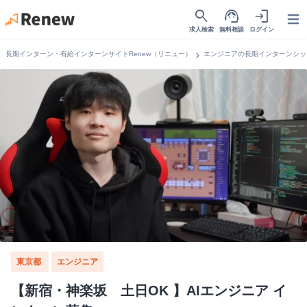
search
support_agent
login
Open
求人検索
無料相談
ログイン
chevron_right
長期インターン・有給インターンサイトRenew（リニュー）
エンジニアの長期インターンシッ
東京都
エンジニア
【新宿・神楽坂 土日OK 】AIエンジニア イ