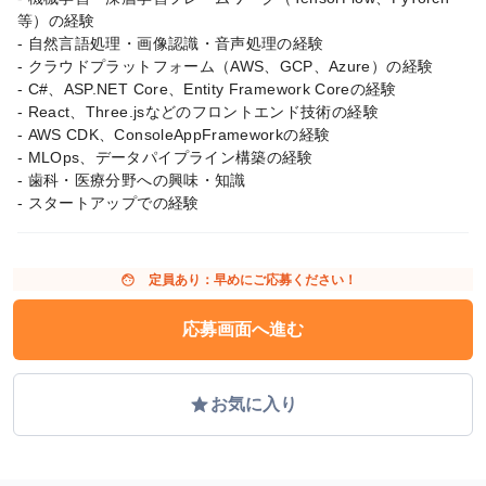
等）の経験
- 自然言語処理・画像認識・音声処理の経験
- クラウドプラットフォーム（AWS、GCP、Azure）の経験
- C#、ASP.NET Core、Entity Framework Coreの経験
- React、Three.jsなどのフロントエンド技術の経験
- AWS CDK、ConsoleAppFrameworkの経験
- MLOps、データパイプライン構築の経験
- 歯科・医療分野への興味・知識
- スタートアップでの経験
face
定員あり：早めにご応募ください！
応募画面へ進む
grade
お気に入り