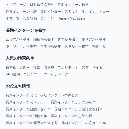
トップページ
はじめての方へ
長期インターン検索
長期インターン相談
長期インターンスカウト
学生インタビュー
企業一覧
会員登録
ログイン
Renew Magazine
長期インターンを探す
エリアから探す
職種から探す
業界から探す
働き方から探す
キーワードから探す
大学から探す
スキルから探す
特集一覧
人気の検索条件
東京都
大阪府
愛知・名古屋
フルリモート
営業
ライター
SNS運用
エンジニア
マーケティング
お役立ち情報
長期インターンとは
長期インターンの探し方
長期インターンのメリット
長期インターンはいつから？
長期インターンは意味ない？
長期インターンは就活に有利？
長期インターンの面接対策
長期インターンの志望動機
長期インターンの履歴書の書き方
長期インターンの応募メール