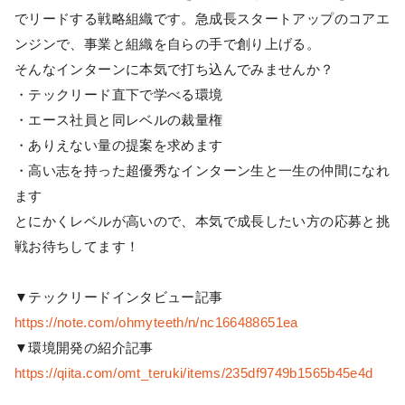
でリードする戦略組織です。急成長スタートアップのコアエ
ンジンで、事業と組織を自らの手で創り上げる。
そんなインターンに本気で打ち込んでみませんか？
・テックリード直下で学べる環境
・エース社員と同レベルの裁量権
・ありえない量の提案を求めます
・高い志を持った超優秀なインターン生と一生の仲間になれ
ます
とにかくレベルが高いので、本気で成長したい方の応募と挑
戦お待ちしてます！
▼テックリードインタビュー記事
https://note.com/ohmyteeth/n/nc166488651ea
▼環境開発の紹介記事
https://qiita.com/omt_teruki/items/235df9749b1565b45e4d