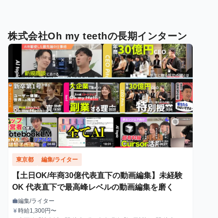
株式会社Oh my teethの長期インターン
東京都
編集/ライター
【土日OK/年商30億代表直下の動画編集】未経験
OK 代表直下で最高峰レベルの動画編集を磨く
編集/ライター
work
職種
時給1,300円〜
currency_yen
給与