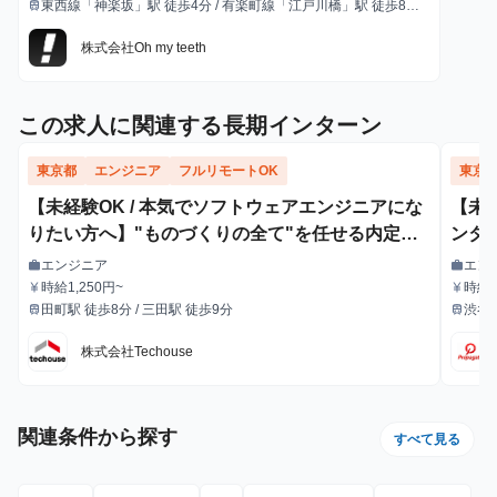
東西線「神楽坂」駅 徒歩4分 / 有楽町線「江戸川橋」駅 徒歩8分 /
train
最寄駅
各線「飯田橋」駅 徒歩7分
株式会社Oh my teeth
この求人に関連する長期インターン
東京都
エンジニア
フルリモートOK
東京
【未経験OK / 本気でソフトウェアエンジニアにな
【未
りたい方へ】"ものづくりの全て"を任せる内定直
ンター
結型エンジニア長期インターン
自動化
エンジニア
エン
work
work
職種
職種
時給1,250円~
時給
currency_yen
currency_yen
給与
給与
額支
田町駅 徒歩8分 / 三田駅 徒歩9分
渋谷
train
train
最寄駅
最寄駅
株式会社Techouse
関連条件から探す
すべて見る