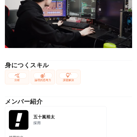
身につくスキル
query_stats
settings_suggest
tips_and_updates
分析
論理的思考力
課題解決
メンバー紹介
五十嵐裕太
採用