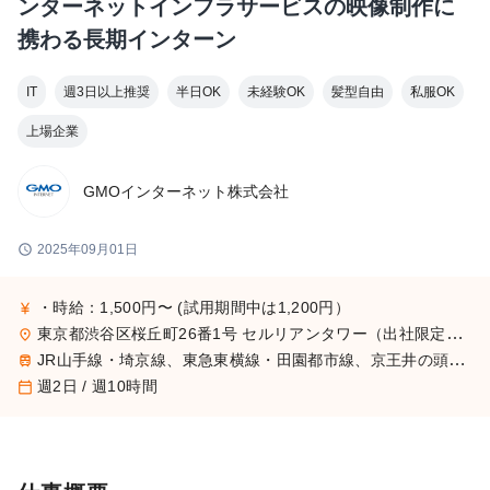
ンターネットインフラサービスの映像制作に
携わる長期インターン
IT
週3日以上推奨
半日OK
未経験OK
髪型自由
私服OK
上場企業
GMOインターネット株式会社
schedule
2025年09月01日
・時給：1,500円〜 (試用期間中は1,200円）
currency_yen
東京都渋谷区桜丘町26番1号 セルリアンタワー（出社限定・リモート不可）
place
JR山手線・埼京線、東急東横線・田園都市線、京王井の頭線、地下鉄銀座線・半蔵門線の渋谷駅より徒歩5分
train
週2日 / 週10時間
calendar_today