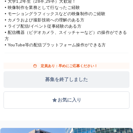
• 大学1,2年生（28卒,29卒）大歓迎！
• 映像制作を業務として行なったご経験
• モーショングラフィックスなどの映像制作のご経験
• カメラおよび撮影技術への理解のある方
• ライブ配信/イベント従事経験のある方
• 配信機器（ビデオカメラ、スイッチャーなど）の操作ができる
方
• YouTube等の配信プラットフォーム操作ができる方
face
定員あり：早めにご応募ください！
募集を終了しました
grade
お気に入り