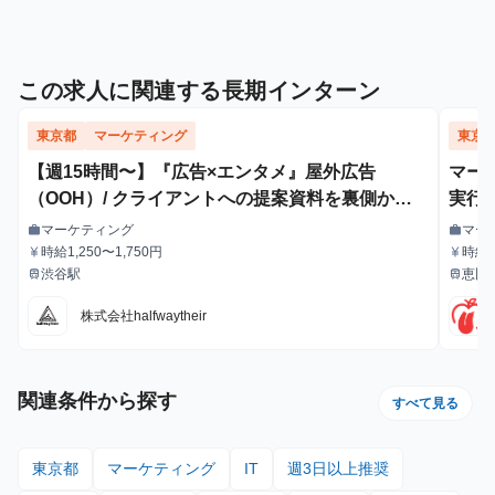
この求人に関連する長期インターン
東京都
マーケティング
東京
【週15時間〜】『広告×エンタメ』屋外広告
マー
（OOH）/ クライアントへの提案資料を裏側から
実行
支えるインターン！
マーケティング
マー
work
work
職種
職種
時給1,250〜1,750円
時給：
currency_yen
currency_yen
給与
給与
渋谷駅
恵比
train
train
最寄駅
最寄駅
株式会社halfwaytheir
関連条件から探す
すべて見る
東京都
マーケティング
IT
週3日以上推奨