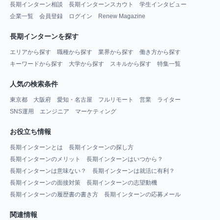
長期インターン相談
長期インターンスカウト
学生インタビュー
企業一覧
会員登録
ログイン
Renew Magazine
長期インターンを探す
エリアから探す
職種から探す
業界から探す
働き方から探す
キーワードから探す
大学から探す
スキルから探す
特集一覧
人気の検索条件
東京都
大阪府
愛知・名古屋
フルリモート
営業
ライター
SNS運用
エンジニア
マーケティング
お役立ち情報
長期インターンとは
長期インターンの探し方
長期インターンのメリット
長期インターンはいつから？
長期インターンは意味ない？
長期インターンは就活に有利？
長期インターンの面接対策
長期インターンの志望動機
長期インターンの履歴書の書き方
長期インターンの応募メール
関連情報