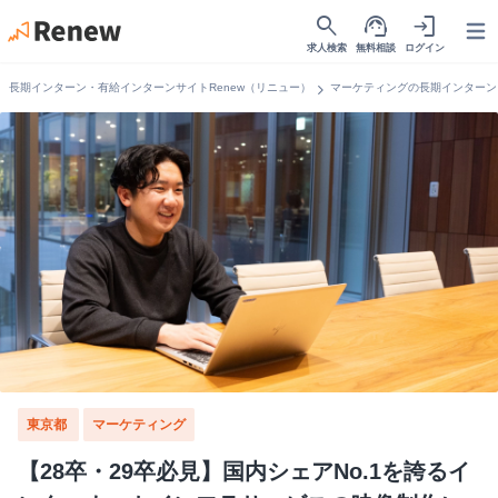
search
support_agent
login
Open
求人検索
無料相談
ログイン
chevron_right
長期インターン・有給インターンサイトRenew（リニュー）
マーケティングの長期インターン
東京都
マーケティング
【28卒・29卒必見】国内シェアNo.1を誇るイ