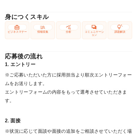
身につくスキル
business_center
manage_search
query_stats
forum
tips_and_updates
ビジネスマナー
情報収集
分析
コミュニケーシ
課題解決
ョン
応募後の流れ
1. エントリー
※ご応募いただいた方に採用担当より順次エントリーフォー
ムをお送りします。
エントリーフォームの内容をもって選考させていただきま
す。
2. 面接
※状況に応じて面談や面接の追加をご相談させていただく場