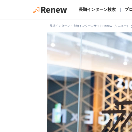
長期インターン検索
｜
プ
chevro
長期インターン・有給インターンサイトRenew（リニュー）