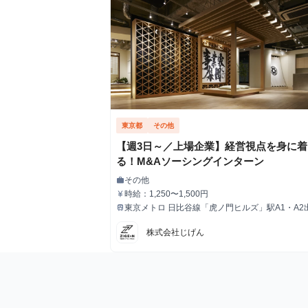
東京都
その他
【週3日～／上場企業】経営視点を身に着
る！M&Aソーシングインターン
その他
work
職種
時給：1,250〜1,500円
currency_yen
給与
東京メトロ 日比谷線「虎ノ門ヒルズ」駅A1・A2
train
最寄駅
歩3分
株式会社じげん