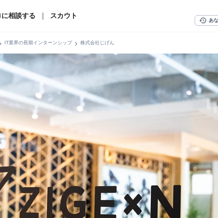
ロに相談する
｜
スカウト
history
あ
n_right
chevron_right
IT業界の長期インターンシップ
株式会社じげん