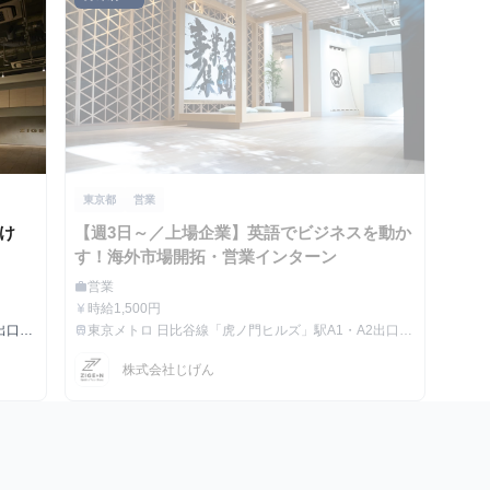
東京都
営業
け
【週3日～／上場企業】英語でビジネスを動か
す！海外市場開拓・営業インターン
営業
work
職種
時給1,500円
currency_yen
給与
出口徒
東京メトロ 日比谷線「虎ノ門ヒルズ」駅A1・A2出口徒
train
最寄駅
歩3分
株式会社じげん