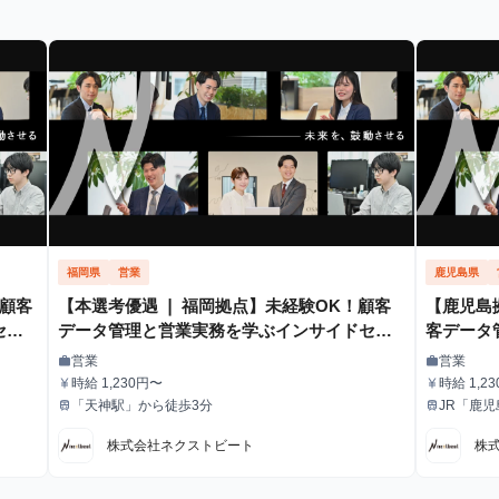
福岡県
営業
鹿児島県
顧客
【本選考優遇 ❘ 福岡拠点】未経験OK！顧客
【鹿児島
セー
データ管理と営業実務を学ぶインサイドセー
客データ
ルス長期インターン
ールス長
営業
営業
work
work
職種
職種
時給 1,230円〜
時給 1,2
currency_yen
currency_yen
給与
給与
「天神駅」から徒歩3分
JR「鹿
train
train
最寄駅
最寄駅
株式会社ネクストビート
株