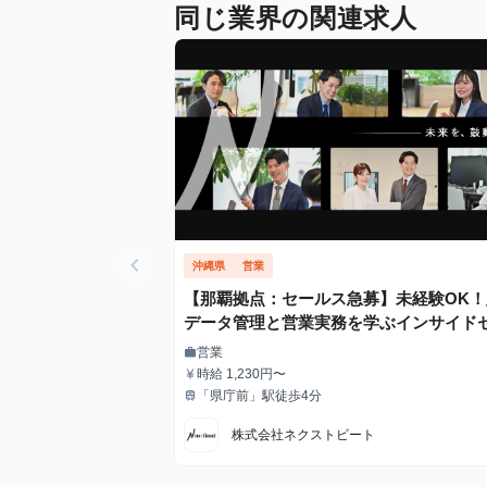
同じ業界の関連求人
chevron_left
沖縄県
営業
【那覇拠点：セールス急募】未経験OK！
データ管理と営業実務を学ぶインサイド
ルス長期インターン
営業
work
職種
時給 1,230円〜
currency_yen
給与
「県庁前」駅徒歩4分
train
最寄駅
株式会社ネクストビート