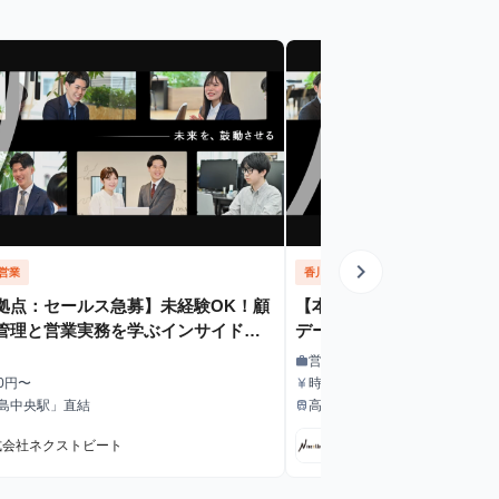
chevron_right
営業
香川県
営業
拠点：セールス急募】未経験OK！顧
【本選考優遇 ❘ 高松拠点
管理と営業実務を学ぶインサイドセ
データ管理と営業実務を学
期インターン
ルス長期インターン
営業
work
職種
30円〜
時給 1,230円〜
currency_yen
給与
児島中央駅」直結
高松駅より徒歩4分
train
最寄駅
式会社ネクストビート
株式会社ネクストビート