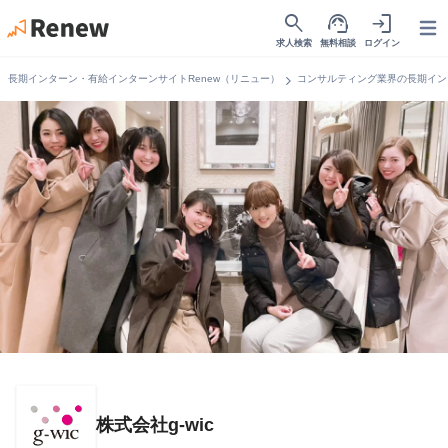
search
support_agent
login
Open
求人検索
無料相談
ログイン
chevron_right
長期インターン・有給インターンサイトRenew（リニュー）
コンサルティング業界の長期イン
株式会社g-wic