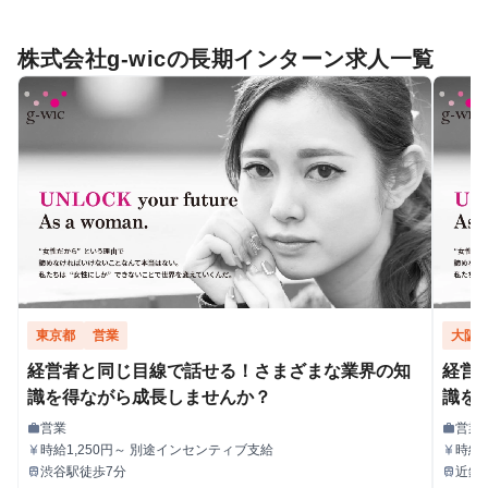
株式会社g-wicの長期インターン求人一覧
東京都
営業
大阪
経営者と同じ目線で話せる！さまざまな業界の知
経営
識を得ながら成長しませんか？
識を
営業
営業
work
work
職種
職種
時給1,250円～ 別途インセンティブ支給
時給
currency_yen
currency_yen
給与
給与
渋谷駅徒歩7分
近鉄
train
train
最寄駅
最寄駅