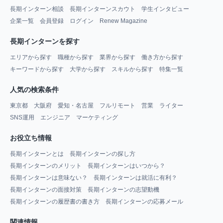
長期インターン相談
長期インターンスカウト
学生インタビュー
企業一覧
会員登録
ログイン
Renew Magazine
長期インターンを探す
エリアから探す
職種から探す
業界から探す
働き方から探す
キーワードから探す
大学から探す
スキルから探す
特集一覧
人気の検索条件
東京都
大阪府
愛知・名古屋
フルリモート
営業
ライター
SNS運用
エンジニア
マーケティング
お役立ち情報
長期インターンとは
長期インターンの探し方
長期インターンのメリット
長期インターンはいつから？
長期インターンは意味ない？
長期インターンは就活に有利？
長期インターンの面接対策
長期インターンの志望動機
長期インターンの履歴書の書き方
長期インターンの応募メール
関連情報