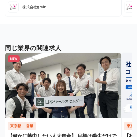
株式会社g-wic
同じ業界の関連求人
NEW
東京都
営業
東京
【何かに熱中したい人大集合】 目標は学生だけで
【社