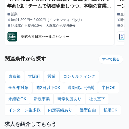
年商1億！チームで切磋琢磨しつつ、本物の営業力
ーン
を身につけて年収1,000万円目指してみませんか？
営業
企画
work
work
職種
職種
※当社直結内定あり #学歴不問 #未経験可 #1.2年
時給1,300円〜2,000円（インセンティブあり）
時給1
currency_yen
currency_yen
給与
給与
池袋駅から徒歩10分、大塚駅から徒歩9分
銀座
train
train
生可
最寄駅
最寄駅
駅」 
分
株式会社日本セールスセンター
関連条件から探す
すべて見る
東京都
大阪府
営業
コンサルティング
全学年対象
週2日以下OK
週3日以上推奨
半日OK
未経験OK
新規事業
研修制度あり
社長直下
インターン生多数
内定実績あり
髪型自由
私服OK
求人を紹介してもらう