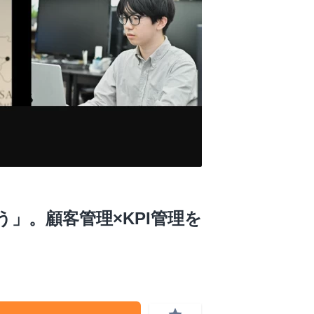
」。顧客管理×KPI管理を