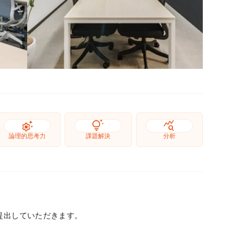
settings_suggest
tips_and_updates
query_stats
論理的思考力
課題解決
分析
を提出していただきます。