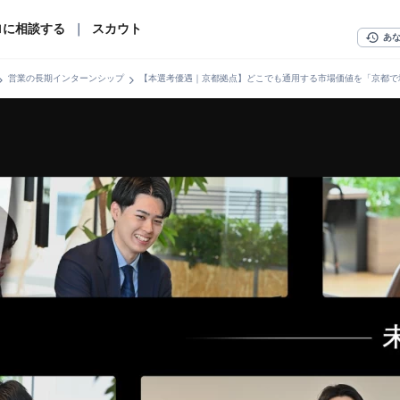
ロに相談する
｜
スカウト
history
あ
n_right
chevron_right
営業の長期インターンシップ
【本選考優遇｜京都拠点】どこでも通用する市場価値を「京都で