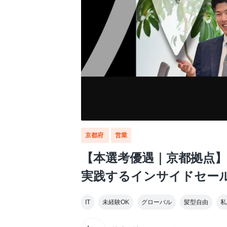
京都府
営業
【本選考優遇｜京都拠点】
実践するインサイドセー
IT
未経験OK
グローバル
髪型自由
私