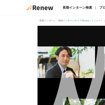
長期インターン検索
｜
プ
chevro
長期インターン・有給インターンサイトRenew（リニュー）