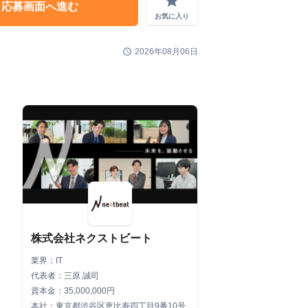
grade
応募画面へ進む
お気に入り
schedule
2026年08月06日
株式会社ネクストビート
業界：IT
代表者：三原 誠司
資本金：35,000,000円
本社：東京都渋谷区恵比寿四丁目9番10号