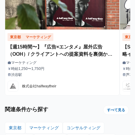
東京都
マーケティング
東京
【週15時間〜】『広告×エンタメ』屋外広告
【S
（OOH）/ クライアントへの提案資料を裏側から
略イ
支えるインターン！
マーケティング
マー
work
work
職種
職種
時給1,250〜1,750円
時給1
currency_yen
currency_yen
給与
給与
給・
渋谷駅
芦花
train
train
最寄駅
最寄駅
株式会社halfwaytheir
関連条件から探す
すべて見る
東京都
マーケティング
コンサルティング