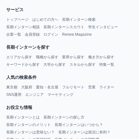
サービス
トップページ
はじめての方へ
長期インターン検索
長期インターン相談
長期インターンスカウト
学生インタビュー
企業一覧
会員登録
ログイン
Renew Magazine
長期インターンを探す
エリアから探す
職種から探す
業界から探す
働き方から探す
キーワードから探す
大学から探す
スキルから探す
特集一覧
人気の検索条件
東京都
大阪府
愛知・名古屋
フルリモート
営業
ライター
SNS運用
エンジニア
マーケティング
お役立ち情報
長期インターンとは
長期インターンの探し方
長期インターンのメリット
長期インターンはいつから？
長期インターンは意味ない？
長期インターンは就活に有利？