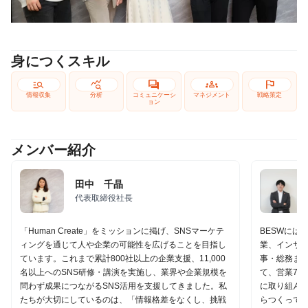
身につくスキル
manage_search
query_stats
forum
groups
flag
情報収集
分析
コミュニケーシ
マネジメント
戦略策定
ョン
メンバー紹介
田中 千晶
代表取締役社長
「Human Create」をミッションに掲げ、SNSマーケテ
BESWには
ィングを通じて人や企業の可能性を広げることを目指し
業、インサ
ています。これまで累計800社以上の企業支援、11,000
事・総務ま
名以上へのSNS研修・講演を実施し、業界や企業規模を
て、営業7割
問わず成果につながるSNS活用を支援してきました。私
に取り組ん
たちが大切にしているのは、「情報格差をなくし、挑戦
らつくって