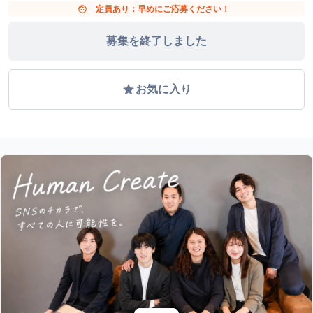
face
定員あり：早めにご応募ください！
募集を終了しました
grade
お気に入り