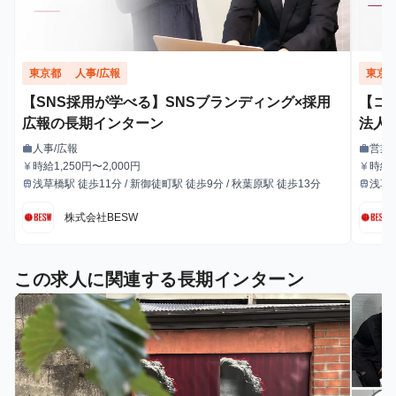
東京都
人事/広報
東京
【SNS採用が学べる】SNSブランディング×採用
【コ
広報の長期インターン
法人営
人事/広報
営業
work
work
職種
職種
時給1,250円〜2,000円
時給1
currency_yen
currency_yen
給与
給与
浅草橋駅 徒歩11分 / 新御徒町駅 徒歩9分 / 秋葉原駅 徒歩13分
浅草橋
train
train
最寄駅
最寄駅
株式会社BESW
この求人に関連する長期インターン