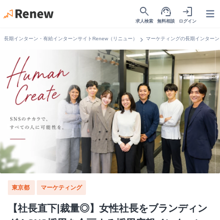
search
support_agent
login
Open
求人検索
無料相談
ログイン
chevron_right
長期インターン・有給インターンサイトRenew（リニュー）
マーケティングの長期インターン
東京都
マーケティング
【社長直下|裁量◎】女性社長をブランディン