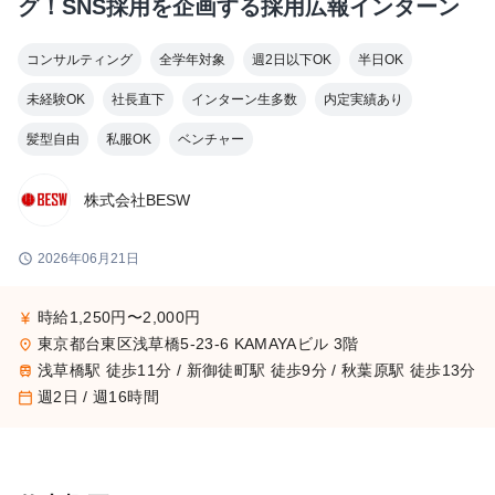
グ！SNS採用を企画する採用広報インターン
コンサルティング
全学年対象
週2日以下OK
半日OK
未経験OK
社長直下
インターン生多数
内定実績あり
髪型自由
私服OK
ベンチャー
株式会社BESW
schedule
2026年06月21日
時給1,250円〜2,000円
currency_yen
東京都台東区浅草橋5-23-6 KAMAYAビル 3階
place
浅草橋駅 徒歩11分 / 新御徒町駅 徒歩9分 / 秋葉原駅 徒歩13分
train
週2日 / 週16時間
calendar_today