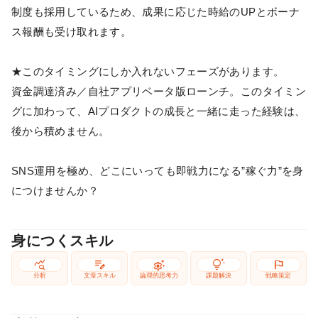
制度も採用しているため、成果に応じた時給のUPとボーナ
ス報酬も受け取れます。
★このタイミングにしか入れないフェーズがあります。
資金調達済み／自社アプリベータ版ローンチ。このタイミン
グに加わって、AIプロダクトの成長と一緒に走った経験は、
後から積めません。
SNS運用を極め、どこにいっても即戦力になる”稼ぐ力”を身
につけませんか？
身につくスキル
query_stats
edit_note
settings_suggest
tips_and_updates
flag
分析
文章スキル
論理的思考力
課題解決
戦略策定