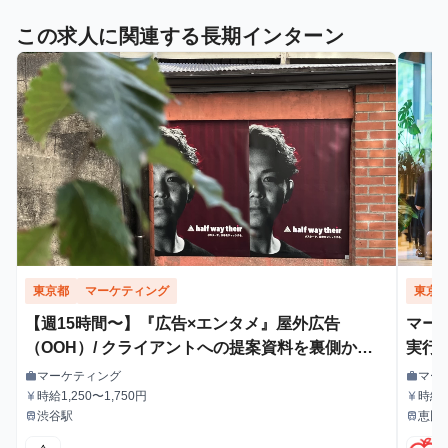
この求人に関連する長期インターン
東京都
マーケティング
東京
【週15時間〜】『広告×エンタメ』屋外広告
マー
（OOH）/ クライアントへの提案資料を裏側から
実行
支えるインターン！
マーケティング
マー
work
work
職種
職種
時給1,250〜1,750円
時給：
currency_yen
currency_yen
給与
給与
渋谷駅
恵比
train
train
最寄駅
最寄駅