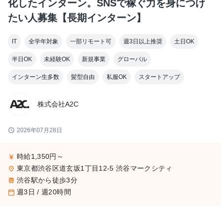
化したインターン。SNSで稼ぐ力を身につけ
たい人募集【長期インターン】
IT
全学年対象
一部リモート可
週3日以上推奨
土日OK
半日OK
未経験OK
新規事業
グローバル
インターン生多数
髪型自由
私服OK
スタートアップ
株式会社A2C
schedule
2026年07月28日
時給1,350円～
currency_yen
東京都渋谷区道玄坂1丁目12-5 渋谷マークシティ
place
渋谷駅から徒歩3分
train
週3日 / 週20時間
calendar_today