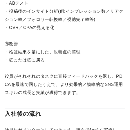
・ABテスト
・投稿後のインサイト分析(例:インプレッション数／リアク
ション率／フォロワー転換率／視聴完了率等)
・CVR／CPAの見える化
⑤改善
・検証結果を基にした、改善点の整理
・②または③に戻る
役員がそれぞれのタスクに直接フィードバックを返し、PD
CAを最速で回したうえで、より効果的／効率的なSNS運用
スキルの成長と実績が獲得できます。
入社後の流れ
社員生がメンターとしてつきます。週次で1on1を実施し