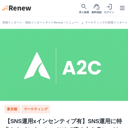
search
support_agent
login
Open
求人検索
無料相談
ログイン
chevron_right
長期インターン・有給インターンサイトRenew（リニュー）
マーケティングの長期インターン
東京都
マーケティング
【SNS運用xインセンティブ有】SNS運用に特