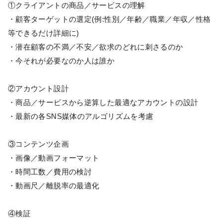
①クライアントの商品／サービスの理解
・顧客ターゲットの選定(例:性別／年齢／職業／年収／性格
等できるだけ詳細に)
・潜在顧客の不満／不安／欲求のどれに刺さるのか
・今それが必要なのか人は誰か
②アカウント設計
・商品／サービスから逆算した最適なアカウントの設計
・最新の各SNS媒体のアルゴリズムを考慮
③コンテンツ企画
・画像／動画フォーマット
・時間工数／費用の検討
・動画尺／離脱率の最適化
④検証