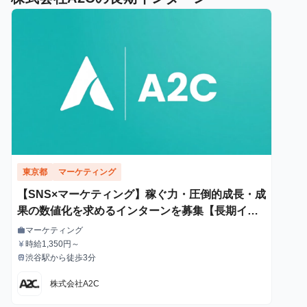
東京都
マーケティング
【SNS×マーケティング】稼ぐ力・圧倒的成長・成
果の数値化を求めるインターンを募集【長期イン
ターン】
マーケティング
work
職種
時給1,350円～
currency_yen
給与
渋谷駅から徒歩3分
train
最寄駅
株式会社A2C