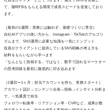
て、随時FBをもらえる環境で成長スピードを促進しており
ます。
［最初の1週間：実務には触れず、基礎づくりに専念］
自社AIアプリの使い方から、Instagram・TikTokのアルゴリ
ズムまで、SNS運用に必要な知識を一気にインプット
役員がクライアントに提供しているSNS戦略の考え方を、
給料をもらいながら学べます
「なんとなく投稿する」ではなく、数字で語れるマーケター
の思考回路を最初に徹底的に叩き込みます
［2週目〜1ヶ月：担当アカウントを持ち、実務スタート］
アカウント設計→コンテンツ企画→投稿→インサイト分析ま
で、一気通貫で担当
フォロワー転換率・リアクション率・CVRなど、成果が数
値で見えるため、自分の成長を客観的に確認できます