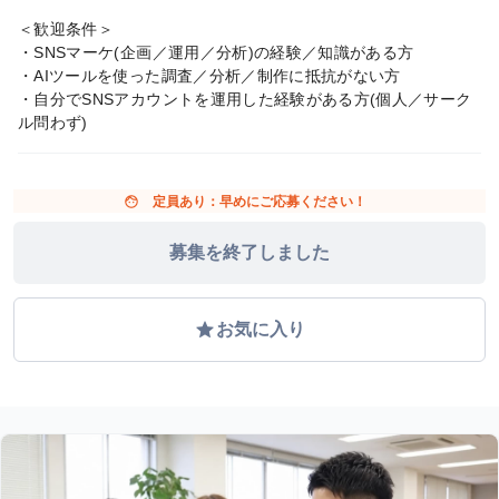
＜歓迎条件＞
・SNSマーケ(企画／運用／分析)の経験／知識がある方
・AIツールを使った調査／分析／制作に抵抗がない方
・自分でSNSアカウントを運用した経験がある方(個人／サーク
ル問わず)
face
定員あり：早めにご応募ください！
募集を終了しました
grade
お気に入り