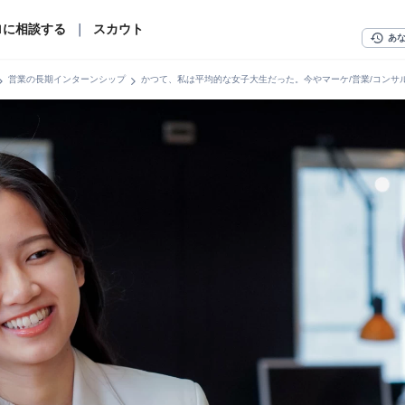
ロに相談する
｜
スカウト
history
あ
n_right
chevron_right
営業の長期インターンシップ
かつて、私は平均的な女子大生だった。今やマーケ/営業/コンサ