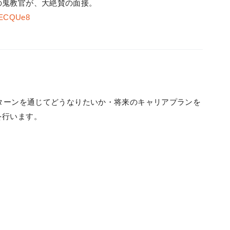
の鬼教官が、大絶賛の面接。
DiECQUe8
ンターンを通じてどうなりたいか・将来のキャリアプランを
を行います。