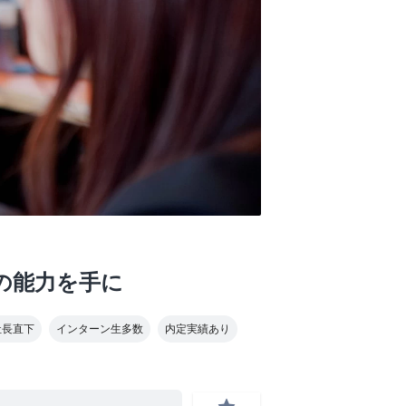
の能力を手に
社長直下
インターン生多数
内定実績あり