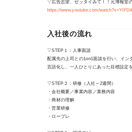
▽広告志望、ゼッタイみて！！元博報堂
https://www.youtube.com/watch?v=YIF
入社後の流れ
▽STEP１：人事面談
配属先の上司との1on1面談を行い、イ
言語化し、一人ひとりにあった目標設定
▽STEP２：研修（入社～2週間）
・会社概要／事業内容／業務内容
・商材の理解
・営業研修
・ロープレ