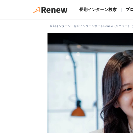
長期インターン検索
｜
プ
chevro
長期インターン・有給インターンサイトRenew（リニュー）