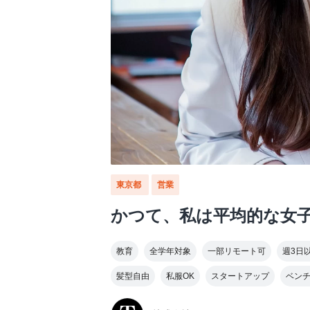
東京都
営業
かつて、私は平均的な女子
教育
全学年対象
一部リモート可
週3日
髪型自由
私服OK
スタートアップ
ベン