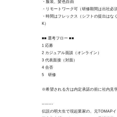
・服装、髪色自由
・リモートワーク可（研修期間は出社必
・時間はフレックス（シフトの提出はなく、
K）
■■ 選考フロー ■■
1 応募
2 カジュアル面談（オンライン）
3 代表面接（対面）
4 合否
5 研修
※希望される方は内定承諾の前に社内見
--------
伝説の明大生で現起業家の、元TOMAPイ