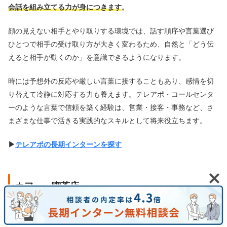
会話を組み立てる力が身につきます
。
顔の見えない相手とやり取りする環境では、話す順序や言葉選び
ひとつで相手の受け取り方が大きく変わるため、自然と「どう伝
えると相手が動くのか」を意識できるようになります。
時には予想外の反応や厳しい言葉に接することもあり、感情を切
り替えて冷静に対応する力も養えます。テレアポ・コールセンタ
ーのような言葉で信頼を築く経験は、営業・接客・事務など、さ
まざまな仕事で活きる実践的なスキルとして将来役立ちます。
▶︎
テレアポの長期インターンを探す
カフェ・喫茶店
カフェ・喫茶店のアルバイトは、
人との距離の縮め方を学べる点
が魅力です
。