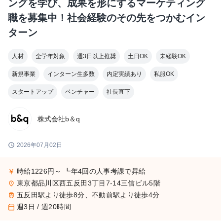
ングを学び、成果を形にするマーケティング
職を募集中！社会経験のその先をつかむイン
ターン
人材
全学年対象
週3日以上推奨
土日OK
未経験OK
新規事業
インターン生多数
内定実績あり
私服OK
スタートアップ
ベンチャー
社長直下
株式会社b＆q
schedule
2026年07月02日
時給1226円～ ┗年4回の人事考課で昇給
currency_yen
東京都品川区西五反田3丁目7-14三信ビル5階
place
五反田駅より徒歩8分、不動前駅より徒歩4分
train
週3日 / 週20時間
calendar_today