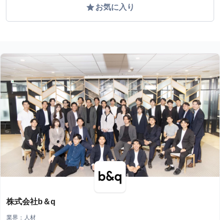
grade
お気に入り
株式会社b＆q
業界：人材