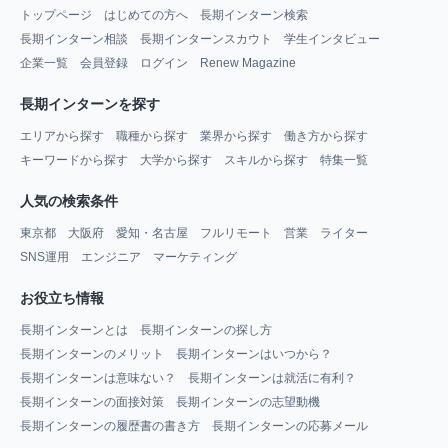
トップページ
はじめての方へ
長期インターン検索
長期インターン相談
長期インターンスカウト
学生インタビュー
企業一覧
会員登録
ログイン
Renew Magazine
長期インターンを探す
エリアから探す
職種から探す
業界から探す
働き方から探す
キーワードから探す
大学から探す
スキルから探す
特集一覧
人気の検索条件
東京都
大阪府
愛知・名古屋
フルリモート
営業
ライター
SNS運用
エンジニア
マーケティング
お役立ち情報
長期インターンとは
長期インターンの探し方
長期インターンのメリット
長期インターンはいつから？
長期インターンは意味ない？
長期インターンは就活に有利？
長期インターンの面接対策
長期インターンの志望動機
長期インターンの履歴書の書き方
長期インターンの応募メール