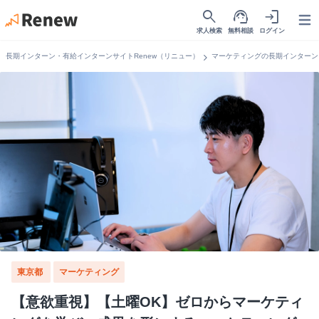
search
support_agent
login
Open
求人検索
無料相談
ログイン
chevron_right
長期インターン・有給インターンサイトRenew（リニュー）
マーケティングの長期インターン
東京都
マーケティング
【意欲重視】【土曜OK】ゼロからマーケティ