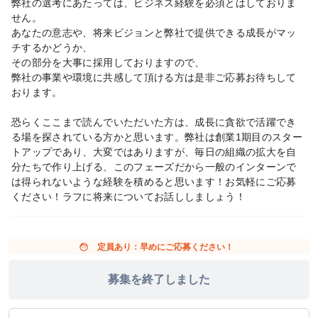
弊社の選考にあたっては、ビジネス経験を必須とはしておりま
せん。
あなたの意志や、将来ビジョンと弊社で提供できる成長がマッ
チするかどうか、
その部分を大事に採用しておりますので、
弊社の事業や環境に共感して頂ける方は是非ご応募お待ちして
おります。
恐らくここまで読んでいただいた方は、成長に貪欲で活躍でき
る場を探されている方かと思います。弊社は創業1期目のスター
トアップであり、大変ではありますが、毎日の組織の拡大を自
分たちで作り上げる、このフェーズだから一般のインターンで
は得られないような経験を積めると思います！お気軽にご応募
ください！ラフに将来についてお話ししましょう！
face
定員あり：早めにご応募ください！
募集を終了しました