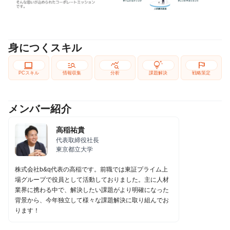
身につくスキル
computer
manage_search
query_stats
tips_and_updates
flag
PCスキル
情報収集
分析
課題解決
戦略策定
メンバー紹介
高稲祐貴
代表取締役社長
東京都立大学
株式会社b&q代表の高稲です。前職では東証プライム上
場グループで役員として活動しておりました。主に人材
業界に携わる中で、解決したい課題がより明確になった
背景から、今年独立して様々な課題解決に取り組んでお
ります！