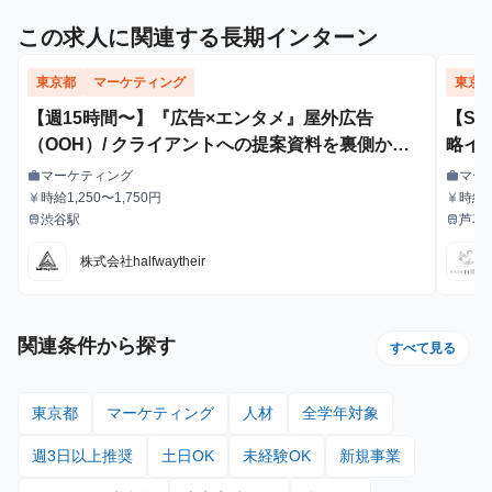
この求人に関連する長期インターン
東京都
マーケティング
東京
【週15時間〜】『広告×エンタメ』屋外広告
【S
（OOH）/ クライアントへの提案資料を裏側から
略イ
支えるインターン！
マーケティング
マー
work
work
職種
職種
時給1,250〜1,750円
時給1
currency_yen
currency_yen
給与
給与
給・
渋谷駅
芦花
train
train
最寄駅
最寄駅
株式会社halfwaytheir
関連条件から探す
すべて見る
東京都
マーケティング
人材
全学年対象
週3日以上推奨
土日OK
未経験OK
新規事業