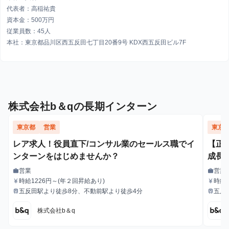
代表者：高稲祐貴
資本金：500万円
従業員数：45人
本社：東京都品川区西五反田七丁目20番9号 KDX西五反田ビル7F
株式会社b＆qの長期インターン
東京都
営業
東京
レア求人！役員直下/コンサル業のセールス職でイ
【正
ンターンをはじめませんか？
成長
営業
営業
work
work
職種
職種
時給1226円～(年２回昇給あり)
時給
currency_yen
currency_yen
給与
給与
給
五反田駅より徒歩8分、不動前駅より徒歩4分
五反
train
train
最寄駅
最寄駅
株式会社b＆q