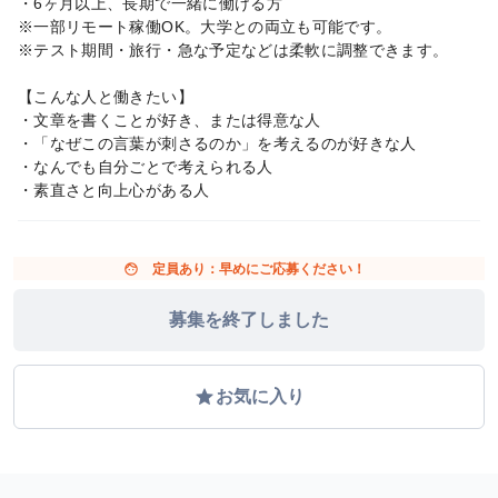
・6ヶ月以上、長期で一緒に働ける方
※一部リモート稼働OK。大学との両立も可能です。
※テスト期間・旅行・急な予定などは柔軟に調整できます。
【こんな人と働きたい】
・文章を書くことが好き、または得意な人
・「なぜこの言葉が刺さるのか」を考えるのが好きな人
・なんでも自分ごとで考えられる人
・素直さと向上心がある人
face
定員あり：早めにご応募ください！
募集を終了しました
grade
お気に入り