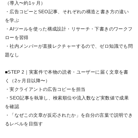
（導入〜約1ヶ月）
・広告コピーとSEO記事、それぞれの構造と書き方の違い
を学ぶ
・AIツールを使った構成設計・リサーチ・下書きのワークフ
ローを習得
・社内メンバーが直接レクチャーするので、ゼロ知識でも問
題なし
■STEP 2｜実案件で本物の読者・ユーザーに届く文章を書
く（2ヶ月目以降〜）
・実クライアントの広告コピーを担当
・SEO記事を執筆し、検索順位や流入数など実数値で成果
を確認
・「なぜこの文章が反応されたか」を自分の言葉で説明でき
るレベルを目指す