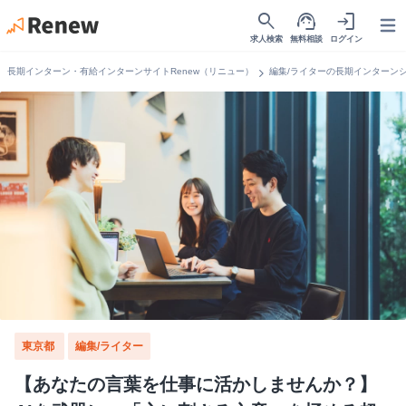
search
support_agent
login
Open
求人検索
無料相談
ログイン
chevron_right
長期インターン・有給インターンサイトRenew（リニュー）
編集/ライターの長期インターン
東京都
編集/ライター
【あなたの言葉を仕事に活かしませんか？】