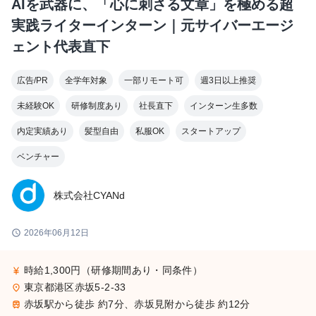
AIを武器に、「心に刺さる文章」を極める超
実践ライターインターン｜元サイバーエージ
ェント代表直下
広告/PR
全学年対象
一部リモート可
週3日以上推奨
未経験OK
研修制度あり
社長直下
インターン生多数
内定実績あり
髪型自由
私服OK
スタートアップ
ベンチャー
株式会社CYANd
schedule
2026年06月12日
時給1,300円（研修期間あり・同条件）
currency_yen
東京都港区赤坂5-2-33
place
赤坂駅から徒歩 約7分、赤坂見附から徒歩 約12分
train