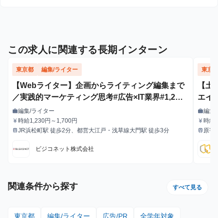
この求人に関連する長期インターン
東京都
編集/ライター
東京
【Webライター】企画からライティング編集まで
【土
／実践的マーケティング思考#広告×IT業界#1,2年
エイ
生積極採用
編集/ライター
編集
work
work
職種
職種
時給1,230円～1,700円
時給1
currency_yen
currency_yen
給与
給与
JR浜松町駅 徒歩2分、都営大江戸・浅草線大門駅 徒歩3分
原宿
train
train
最寄駅
最寄駅
ビジコネット株式会社
関連条件から探す
すべて見る
東京都
編集/ライター
広告/PR
全学年対象