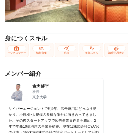
身につくスキル
business_center
manage_search
query_stats
edit_note
settings_suggest
ビジネスマナー
情報収集
分析
文章スキル
論理的思考力
メンバー紹介
金田修平
社長
東京大学
サイバーエージェントで約5年、広告運用にどっぷり浸
かり、小規模~大規模の多様な案件に向き合ってきまし
た。その後スタートアップで広告事業責任者を務め、2
年で年商10億円超の事業を構築。現在は株式会社CYANd
の代表・StockSun株式会社の認定パートナーとして活動