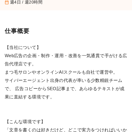
週4日 / 週20時間
calendar_today
仕事概要
【当社について】
Web広告の企画・制作・運用・改善を一気通貫で手がける広
告代理店です。
まつ毛サロンやオンラインAIスクールも自社で運営中。
サイバーエージェント出身の代表が率いる少数精鋭チーム
で、 広告コピーからSEO記事まで、あらゆるテキストが成
果に直結する環境です。
【こんな環境です】
「文章を書くのは好きだけど、どこで実力をつければいいか