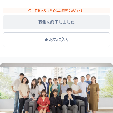
face
定員あり：早めにご応募ください！
募集を終了しました
grade
お気に入り