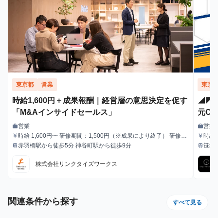
東京都
営業
東京
時給1,600円＋成果報酬｜経営層の意思決定を促す
◢◤
「M&Aインサイドセールス」
元C
ル・
営業
営業
work
work
職種
職種
時給 1,600円〜 研修期間：1,500円（※成果により終了） 研修終
時給
currency_yen
currency_yen
給与
給与
了後：1,600円～ ＼アポ獲得によるインセンティブあり／ 1件〜1
赤羽橋駅から徒歩5分 神谷町駅から徒歩9分
笹塚
train
train
最寄駅
最寄駅
0件：10,000円 11件〜20件：20,000円 ※毎月獲得件数の計算
はリセットされます 給与モデル ■月48時間稼働、アポ10件の場
株式会社リンクタイズワークス
合：176,800円 内訳：48時間×時給1,600円＋10件×インセンティ
ブ10,000円 ■月80時間稼働、アポ20件の場合：428,000円 内
訳：80時間×時給1,600円＋10件（1件～10件）×インセンティブ
10,000円＋10件（11件～20件）×20,000円
関連条件から探す
すべて見る