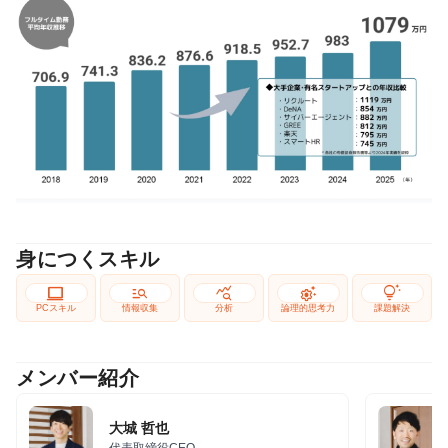
身につくスキル
computer
manage_search
query_stats
settings_suggest
tips_and_updates
PCスキル
情報収集
分析
論理的思考力
課題解決
メンバー紹介
大城 哲也