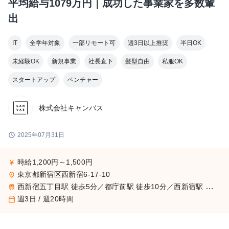
平均給与1079万円｜成功した事業家を多数輩
出
IT
全学年対象
一部リモート可
週3日以上推奨
半日OK
未経験OK
新規事業
社長直下
髪型自由
私服OK
スタートアップ
ベンチャー
株式会社キャンバス
schedule
2025年07月31日
時給1,200円～1,500円
currency_yen
東京都新宿区西新宿6-17-10
place
西新宿五丁目駅 徒歩5分／都庁前駅 徒歩10分／西新宿駅 徒歩9分
train
週3日 / 週20時間
calendar_today