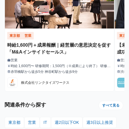
東京都
営業
東京
時給1,600円＋成果報酬｜経営層の意思決定を促す
【未
「M&Aインサイドセールス」
成功
営業
営業
work
work
職種
職種
時給 1,600円〜 研修期間：1,500円（※成果により終了） 研修終
時給1
currency_yen
currency_yen
給与
給与
了後：1,600円～ ＼アポ獲得によるインセンティブあり／ 1件〜1
赤羽橋駅から徒歩5分 神谷町駅から徒歩9分
渋谷
train
train
最寄駅
最寄駅
0件：10,000円 11件〜20件：20,000円 ※毎月獲得件数の計算
はリセットされます 給与モデル ■月48時間稼働、アポ10件の場
株式会社リンクタイズワークス
合：176,800円 内訳：48時間×時給1,600円＋10件×インセンティ
ブ10,000円 ■月80時間稼働、アポ20件の場合：428,000円 内
訳：80時間×時給1,600円＋10件（1件～10件）×インセンティブ
10,000円＋10件（11件～20件）×20,000円
関連条件から探す
すべて見る
東京都
営業
IT
週2日以下OK
週3日以上推奨