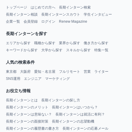
トップページ
はじめての方へ
長期インターン検索
長期インターン相談
長期インターンスカウト
学生インタビュー
企業一覧
会員登録
ログイン
Renew Magazine
長期インターンを探す
エリアから探す
職種から探す
業界から探す
働き方から探す
キーワードから探す
大学から探す
スキルから探す
特集一覧
人気の検索条件
東京都
大阪府
愛知・名古屋
フルリモート
営業
ライター
SNS運用
エンジニア
マーケティング
お役立ち情報
長期インターンとは
長期インターンの探し方
長期インターンのメリット
長期インターンはいつから？
長期インターンは意味ない？
長期インターンは就活に有利？
長期インターンの面接対策
長期インターンの志望動機
長期インターンの履歴書の書き方
長期インターンの応募メール