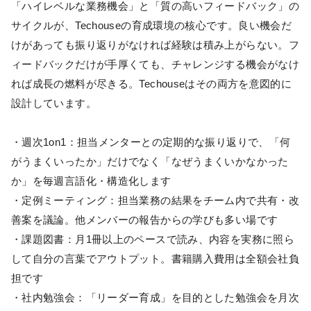
「ハイレベルな業務機会」と「質の高いフィードバック」の
サイクルが、Techouseの育成環境の核心です。良い機会だ
けがあっても振り返りがなければ経験は積み上がらない。フ
ィードバックだけが手厚くても、チャレンジする機会がなけ
れば成長の燃料が尽きる。Techouseはその両方を意図的に
設計しています。
・週次1on1：担当メンターとの定期的な振り返りで、「何
がうまくいったか」だけでなく「なぜうまくいかなかった
か」を毎週言語化・構造化します
・定例ミーティング：担当業務の結果をチーム内で共有・改
善案を議論。他メンバーの報告からの学びも多い場です
・課題図書：月1冊以上のペースで読み、内容を実務に照ら
して自分の言葉でアウトプット。書籍購入費用は全額会社負
担です
・社内勉強会：「リーダー育成」を目的とした勉強会を月次