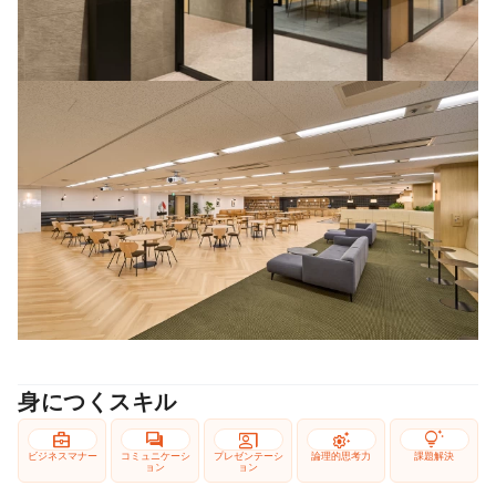
身につくスキル
business_center
forum
co_present
settings_suggest
tips_and_updates
ビジネスマナー
コミュニケーシ
プレゼンテーシ
論理的思考力
課題解決
ョン
ョン