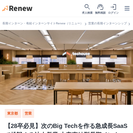
search
support_agent
login
Open
求人検索
無料相談
ログイン
chevron_right
chevron_right
長期インターン・有給インターンサイトRenew（リニュー）
営業の長期インターンシップ
東京都
営業
【28卒必見】次のBig Techを作る急成長SaaS