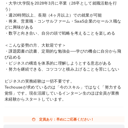
・大学/大学院を2028年3月に卒業（28卒として就職活動を行
う）
・週20時間以上、長期（4ヶ月以上）での就業が可能
・将来、営業職・コンサルファーム・SaaS企業のセールス職な
どに興味がある
・数字と向き合い、自分の頭で戦略を考えることを楽しめる
＜こんな姿勢の方、大歓迎です＞
・課題図書の読書、定期的な勉強会──学びの機会に自分から飛
び込める
・ビジネスの構造を体系的に理解しようとする意志がある
・努力を継続できる、コツコツと積み上げることを苦にしない
ビジネスの実務経験は一切不要です。
Techouseが求めているのは「今のスキル」ではなく「努力する
覚悟」です。現在活躍しているインターン生のほぼ全員が業務
未経験からスタートしています。
face
定員あり：早めにご応募ください！