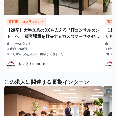
東京都
コンサルタント
東京
【28卒】大手企業のDXを支える「ITコンサルタン
【未
ト」へ──顧客課題を解決するカスタマーサクセス
りた
内定直結型長期インターン - 株式会社Techouse
結型
コンサルタント
エン
work
work
職種
職種
時給1,250円
時給1
currency_yen
currency_yen
給与
給与
田町駅から徒歩8分/三田駅から徒歩9分
田町駅
train
train
最寄駅
最寄駅
株式会社Techouse
この求人に関連する長期インターン