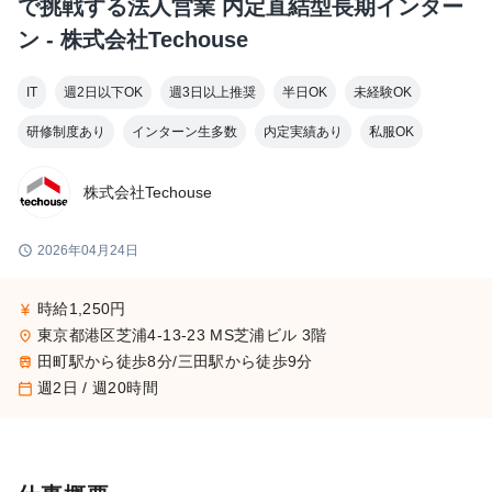
で挑戦する法人営業 内定直結型長期インター
ン - 株式会社Techouse
IT
週2日以下OK
週3日以上推奨
半日OK
未経験OK
研修制度あり
インターン生多数
内定実績あり
私服OK
株式会社Techouse
schedule
2026年04月24日
時給1,250円
currency_yen
東京都港区芝浦4-13-23 MS芝浦ビル 3階
place
田町駅から徒歩8分/三田駅から徒歩9分
train
週2日 / 週20時間
calendar_today