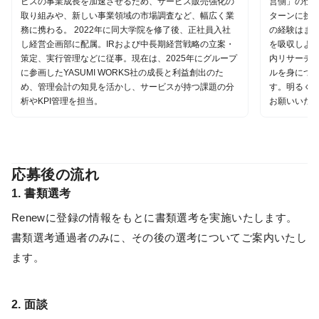
営側」の仕
ビスの事業成長を加速させるため、サービス販売強化の
ターンに挑戦
取り組みや、新しい事業領域の市場調査など、幅広く業
の経験はま
務に携わる。 2022年に同大学院を修了後、正社員入社
を吸収しよ
し経営企画部に配属。IRおよび中長期経営戦略の立案・
内リサーチ
策定、実行管理などに従事。現在は、2025年にグループ
ルを身につ
に参画したYASUMI WORKS社の成長と利益創出のた
す。明るく
め、管理会計の知見を活かし、サービスが持つ課題の分
お願いいた
析やKPI管理を担当。
応募後の流れ
1. 書類選考
Renewに登録の情報をもとに書類選考を実施いたします。
書類選考通過者のみに、その後の選考についてご案内いたし
ます。
2. 面談