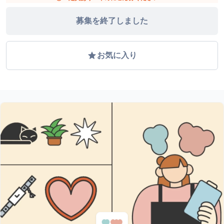
募集を終了しました
grade
お気に入り