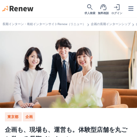
search
support_agent
login
Open
求人検索
無料相談
ログイン
chevron_right
chevron_right
長期インターン・有給インターンサイトRenew（リニュー）
企画の長期インターンシップ
東京都
企画
企画も、現場も、運営も。体験型店舗を丸ご