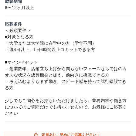
勤務期間
6〜12ヶ月以上
応募条件
＜必須要件＞
■対象となる方
・大学または大学院に在学中の方（学年不問）
・週4日以上、1日6時間以上コミットできる方
■マインドセット
・創業数年、店舗立ち上げから間もないフェーズならではのカ
オスな状況を成長機会と捉え、前向きに挑戦できる方
・考え込むよりもまず動き、スピード感を持って試行錯誤でき
る方
少しでもご関心をお持ちいただけましたら、業務内容や働き方
についてのご質問だけでも構いませんので、お気軽にご応募く
ださい
face
定員あり：早めにご応募ください！