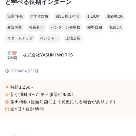
と学べる長期インターン
流通/小売
全学年対象
週3日以上推奨
土日OK
未経験OK
新規事業
社長直下
インターン生多数
髪型自由
私服OK
スタートアップ
ベンチャー
上場企業
株式会社YASUMI WORKS
schedule
2026年04月22日
時給1,260~
currency_yen
新小川町９−７ 第三服部ビル301
place
飯田橋駅 (担当店舗により変更になる場合があります)
train
週4日 / 週24時間
calendar_today