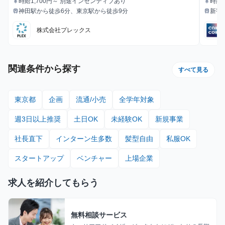
時給1,700円～ 別途インセンティブあり
時給1
currency_yen
currency_yen
給与
給与
神田駅から徒歩6分、東京駅から徒歩9分
新宿
train
train
最寄駅
最寄駅
徒歩
株式会社プレックス
関連条件から探す
すべて見る
東京都
企画
流通/小売
全学年対象
週3日以上推奨
土日OK
未経験OK
新規事業
社長直下
インターン生多数
髪型自由
私服OK
スタートアップ
ベンチャー
上場企業
求人を紹介してもらう
無料相談サービス