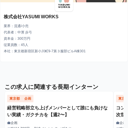
株式会社YASUMI WORKS
業界：流通/小売
代表者：中濱 歩弓
資本金：300万円
従業員数：45人
本社：東京都新宿区新小川町9-7第３服部ビルA棟301
この求人に関連する長期インターン
東京都
企画
東京
経営戦略部立ち上げメンバーとして誰にも負けな
コン
い実績・ガクチカを【週2〜】
次世
企画
企画
work
work
職種
職種