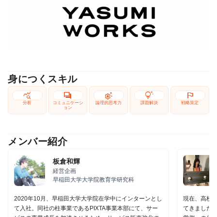
身につくスキル
query_stats
forum
settings_suggest
tips_and_updates
flag
分析
コミュニケーシ
論理的思考力
課題解決
戦略策定
ョン
メンバー紹介
板倉和輝
経営企画
早稲田大学大学院教育学研究科
現在、高校
2020年10月、早稲田大学大学院在学中にインターンとし
てきました
て入社。同社の柱事業であるPIXTA事業本部にて、サー