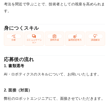
考法を間近で学ぶことで、技術者としての視座を高められま
す。
身につくスキル
query_stats
forum
assignment
settings_suggest
tips_and_updates
分析
コミュニケーシ
資料作成
論理的思考力
課題解決
ョン
応募後の流れ
1. 書類選考
AI・ロボティクスのスキルについて、お伺いいたします。
2. 面接（対面）
弊社のロボットエンジニアにて、面接させていただきます。