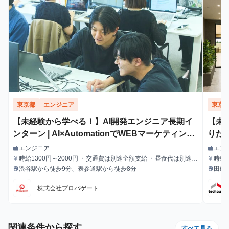
東京都
エンジニア
東京
【未経験から学べる！】AI開発エンジニア長期イ
【未
ンターン | AI×AutomationでWEBマーケティング
りた
自動化 #アプリ開発 #AI活用 #マーケティング
結型
エンジニア
エン
work
work
職種
職種
時給1300円～2000円 ・交通費は別途全額支給 ・昼食代は別途全
時給1
currency_yen
currency_yen
給与
給与
額支給 ・研修期間終了後は時給1,400円～
渋谷駅から徒歩9分、表参道駅から徒歩8分
田町駅
train
train
最寄駅
最寄駅
株式会社プロパゲート
関連条件から探す
すべて見る