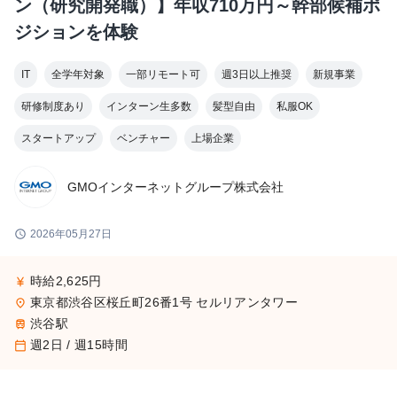
ン（研究開発職）】年収710万円～幹部候補ポ
ジションを体験
IT
全学年対象
一部リモート可
週3日以上推奨
新規事業
研修制度あり
インターン生多数
髪型自由
私服OK
スタートアップ
ベンチャー
上場企業
GMOインターネットグループ株式会社
schedule
2026年05月27日
時給2,625円
currency_yen
東京都渋谷区桜丘町26番1号 セルリアンタワー
place
渋谷駅
train
週2日 / 週15時間
calendar_today