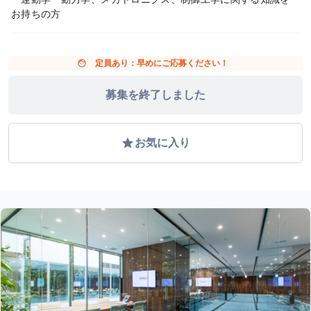
お持ちの方
face
定員あり：早めにご応募ください！
募集を終了しました
grade
お気に入り