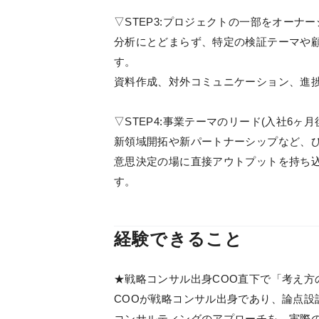
▽STEP3:プロジェクトの一部をオーナー
分析にとどまらず、特定の検証テーマや顧
す。
資料作成、対外コミュニケーション、進
▽STEP4:事業テーマのリード(入社6ヶ月
新領域開拓や新パートナーシップなど、
意思決定の場に直接アウトプットを持ち
す。
経験できること
★戦略コンサル出身COO直下で「考え方
COOが戦略コンサル出身であり、論点設
コンサルティングのアプローチを、実際