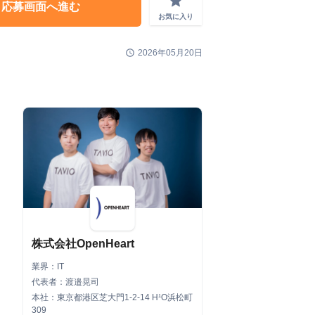
grade
応募画面へ進む
お気に入り
schedule
2026年05月20日
株式会社OpenHeart
業界：IT
代表者：渡邉晃司
本社：東京都港区芝大門1-2-14 H¹O浜松町
309