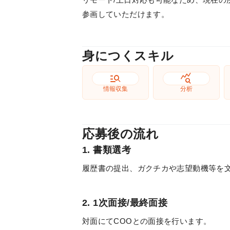
参画していただけます。
身につくスキル
manage_search
query_stats
情報収集
分析
応募後の流れ
1. 書類選考
履歴書の提出、ガクチカや志望動機等を
2. 1次面接/最終面接
対面にてCOOとの面接を行います。