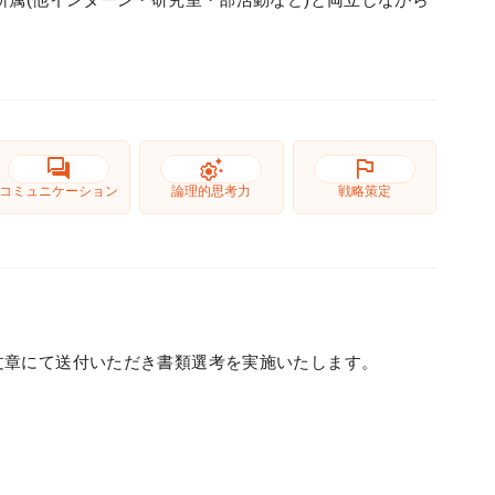
forum
settings_suggest
flag
コミュニケーション
論理的思考力
戦略策定
文章にて送付いただき書類選考を実施いたします。