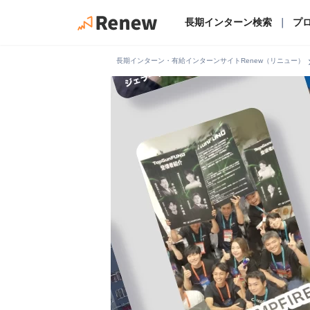
長期インターン検索
｜
プ
chevro
長期インターン・有給インターンサイトRenew（リニュー）