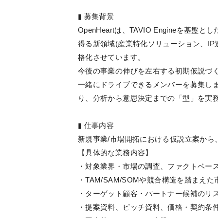
▮ 募集背景
OpenHeartは、TAVIO Engine
得る新領域(産業特化ソリューション、I
格化させています。
今後の事業の伸びを左右する初期仮説づく
一緒にドライブできるメンバーを募集しま
り、分析から意思決定までの「型」を実
▮ 仕事内容
新規事業/市場開拓における仮説立案から
【具体的な業務内容】
・対象業界・市場の調査、ファクトベー
・TAM/SAM/SOMや競合構造を踏まえ
・ターゲット顧客・パートナー候補のリ
・提案資料、ピッチ資料、価格・契約条