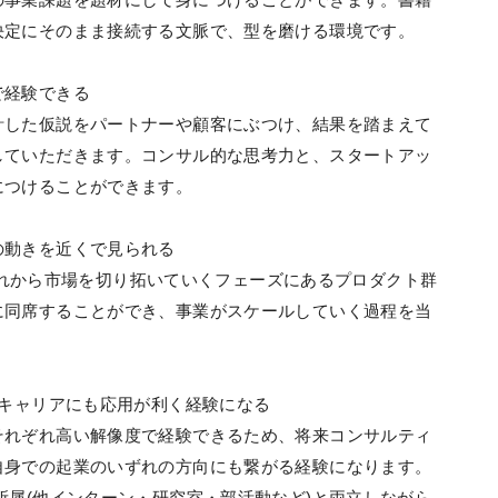
決定にそのまま接続する文脈で、型を磨ける環境です。
で経験できる
計した仮説をパートナーや顧客にぶつけ、結果を踏まえて
していただきます。コンサル的な思考力と、スタートアッ
につけることができます。
の動きを近くで見られる
UDIOは、これから市場を切り拓いていくフェーズにあるプロダクト群
に同席することができ、事業がスケールしていく過程を当
来キャリアにも応用が利く経験になる
それぞれ高い解像度で経験できるため、将来コンサルティ
自身での起業のいずれの方向にも繋がる経験になります。
所属(他インターン・研究室・部活動など)と両立しながら