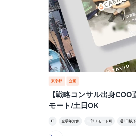
東京都
企画
【戦略コンサル出身COO
モート/土日OK
IT
全学年対象
一部リモート可
週2日以下