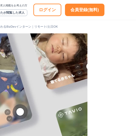
求人掲載をお考えの方
ログイン
会員登録(無料)
なたが閲覧した求人
BizDevインターン｜リモート/土日OK