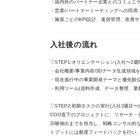
・国内外のパートナー企業とのコミュニケ
・営業/パートナーミーティングへの同席
・施策ごとのKPI設計、進捗管理、改善
入社後の流れ
▽STEP1:オリエンテーション(入社〜2週
・会社概要/事業内容/3Dデータ生成領域
・現在進行中の事業開発テーマと優先順
・利用ツール(資料作成、データ整理、業
▽STEP2:初期タスクの実行(入社3週目〜)
COO直下のプロジェクトに、リサーチ・
示唆抽出までを担当し、戦略コンサル的
トプットには都度フィードバックを行い