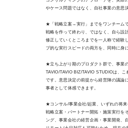
やケース問題ではなく、自社事業の意思
★「戦略立案→実行」までをワンチーム
戦略を作って終わり、ではなく、自ら設
修正していくところまでを一人称で経験
プ的な実行スピードの両方を、同時に身
★立ち上がり期のプロダクト群で、事業
TAVIO/TAVIO BIZ/TAVIO ST
です。意思決定の前提から経営陣の議論
事者として体感できます。
★コンサル/事業会社/起業、いずれの将
戦略立案・パートナー開拓・施策実行を
ング、事業会社の経営企画・事業開発、
リモート/土日対応も可能なため、現在の