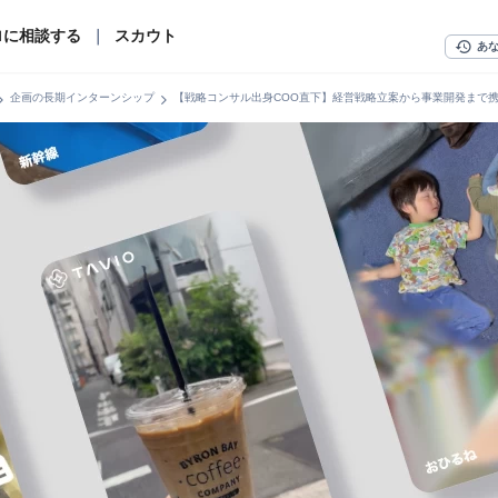
ロに相談する
｜
スカウト
history
あ
n_right
chevron_right
企画の長期インターンシップ
【戦略コンサル出身COO直下】経営戦略立案から事業開発まで携わる