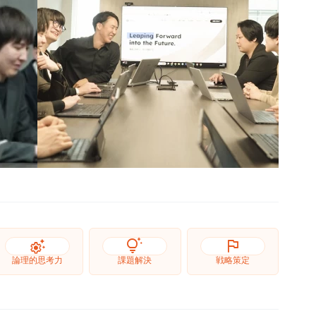
settings_suggest
tips_and_updates
flag
論理的思考力
課題解決
戦略策定