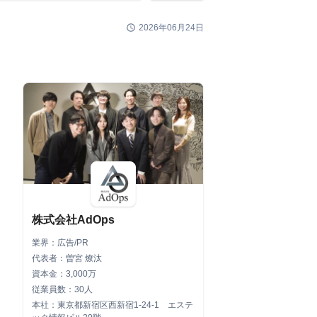
schedule
2026年06月24日
株式会社AdOps
業界：広告/PR
代表者：曽宮 燎汰
資本金：3,000万
従業員数：30人
本社：東京都新宿区西新宿1-24-1 エステ