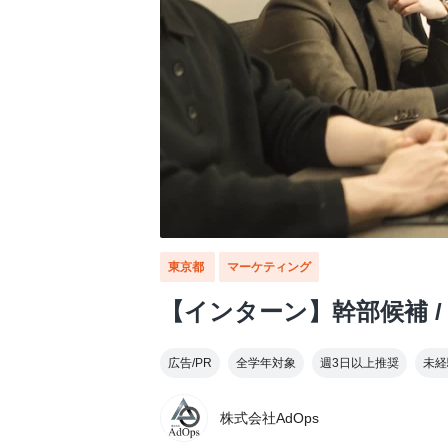
東京都
マーケティング
【インターン】幹部候補 /
広告/PR
全学年対象
週3日以上推奨
未経
株式会社AdOps