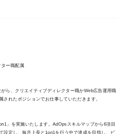
クター職配属
がら、クリエイティブディレクター職かWeb広告運用職
配属されたポジションでお仕事していただきます。
n1」を実施いたします。AdOpsスキルマップから6項目
て設定し、毎月上長と1on1を行う中で達成を目指し、ビ