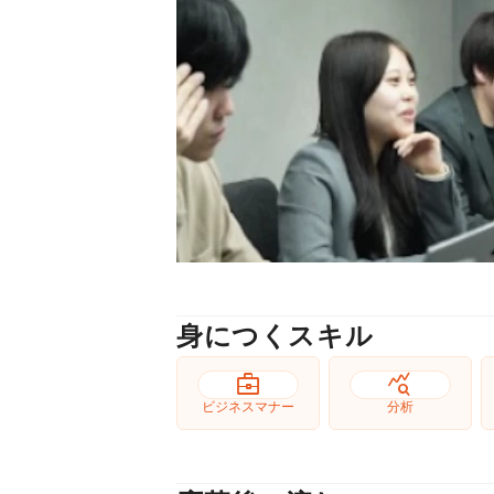
身につくスキル
business_center
query_stats
ビジネスマナー
分析