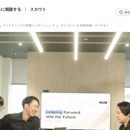
ロに相談する
｜
スカウト
history
あ
n_right
chevron_right
マーケティングの長期インターンシップ
【インターン】幹部候補 / マーケター