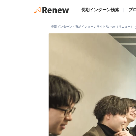
長期インターン検索
｜
プ
chevro
長期インターン・有給インターンサイトRenew（リニュー）