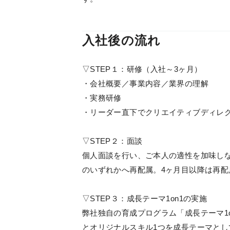
入社後の流れ
▽STEP１：研修（入社～3ヶ月）
・会社概要／事業内容／業界の理解
・実務研修
・リーダー直下でクリエイティブディレ
▽STEP２：面談
個人面談を行い、ご本人の適性を加味しな
のいずれかへ再配属。4ヶ月目以降は再
▽STEP３：成長テーマ1on1の実施
弊社独自の育成プログラム「成長テーマ1o
とオリジナルスキル1つを成長テーマとし