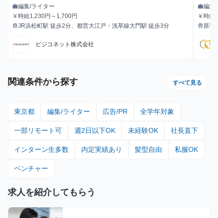
生積極採用
編集/ライター
編集
work
work
職種
職種
時給1,230円～1,700円
時給1
currency_yen
currency_yen
給与
給与
JR浜松町駅 徒歩2分、都営大江戸・浅草線大門駅 徒歩3分
原宿
train
train
最寄駅
最寄駅
ビジコネット株式会社
関連条件から探す
すべて見る
東京都
編集/ライター
広告/PR
全学年対象
一部リモート可
週2日以下OK
未経験OK
社長直下
インターン生多数
内定実績あり
髪型自由
私服OK
ベンチャー
求人を紹介してもらう