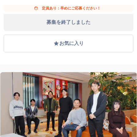
face
定員あり：早めにご応募ください！
募集を終了しました
grade
お気に入り