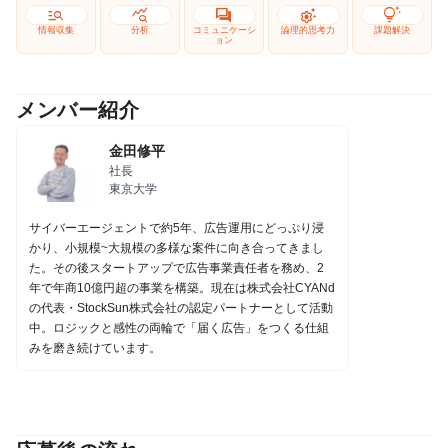
manage_search
query_stats
forum
settings_suggest
tips_and_updates
情報収集
分析
コミュニケーシ
論理的思考力
課題解決
ョン
メンバー紹介
金田修平
社長
東京大学
サイバーエージェントで約5年、広告運用にどっぷり浸
かり、小規模~大規模の多様な案件に向き合ってきまし
た。その後スタートアップで広告事業責任者を務め、2
年で年商10億円超の事業を構築。現在は株式会社CYANd
の代表・StockSun株式会社の認定パートナーとして活動
中。ロジックと感性の両輪で「届く広告」をつくる仕組
みを磨き続けています。