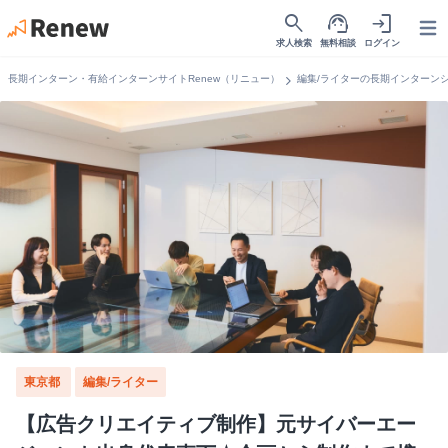
search
support_agent
login
Open
求人検索
無料相談
ログイン
chevron_right
長期インターン・有給インターンサイトRenew（リニュー）
編集/ライターの長期インターン
東京都
編集/ライター
【広告クリエイティブ制作】元サイバーエー