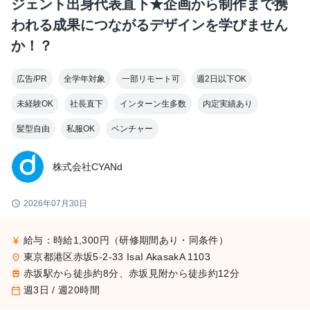
ジェント出身代表直下★企画から制作まで携
われる成果につながるデザインを学びません
か！？
広告/PR
全学年対象
一部リモート可
週2日以下OK
未経験OK
社長直下
インターン生多数
内定実績あり
髪型自由
私服OK
ベンチャー
株式会社CYANd
schedule
2026年07月30日
給与：時給1,300円（研修期間あり・同条件）
currency_yen
東京都港区赤坂5-2-33 IsaI AkasakA 1103
place
赤坂駅から徒歩約8分、赤坂見附から徒歩約12分
train
週3日 / 週20時間
calendar_today