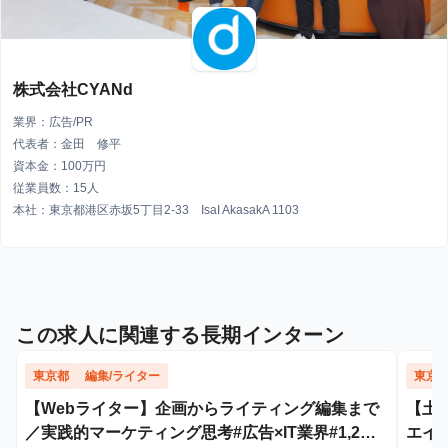
株式会社CYANd
業界：広告/PR
代表者：金田 修平
資本金：100万円
従業員数：15人
本社：東京都港区赤坂5丁目2-33 IsaI AkasakA 1103
この求人に関連する長期インターン
東京都
編集/ライター
東京
【Webライター】企画からライティング編集まで
【土
／実践的マーケティング思考#広告×IT業界#1,2年
エイ